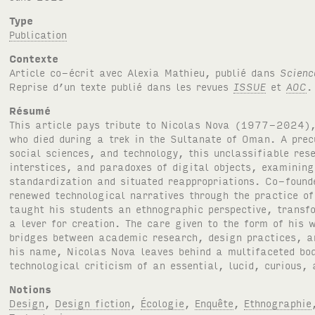
Type
Publication
Contexte
Article co-écrit avec Alexia Mathieu, publié dans
Scienc
Reprise d’un texte publié dans les revues
ISSUE
et
AOC
.
Résumé
This article pays tribute to Nicolas Nova (1977-2024)
who died during a trek in the Sultanate of Oman. A prec
social sciences, and technology, this unclassifiable res
interstices, and paradoxes of digital objects, examining
standardization and situated reappropriations. Co-found
renewed technological narratives through the practice of
taught his students an ethnographic perspective, transfo
a lever for creation. The care given to the form of his w
bridges between academic research, design practices, an
his name, Nicolas Nova leaves behind a multifaceted bod
technological criticism of an essential, lucid, curious, 
Notions
Design
,
Design fiction
,
Écologie
,
Enquête
,
Ethnographie