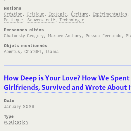
Notions
Création
,
Critique
,
Écologie
,
Écriture
,
Expérimentation
Politique
,
Souveraineté
,
Technologie
Personnes citées
Chatonsky Grégory
,
Masure Anthony
,
Pessoa Fernando
,
Pl
Objets mentionnés
Apertus
,
ChatGPT
,
Llama
How Deep is Your Love? How We Spent
Girlfriends, Survived and Wrote About I
Date
January 2026
Type
Publication