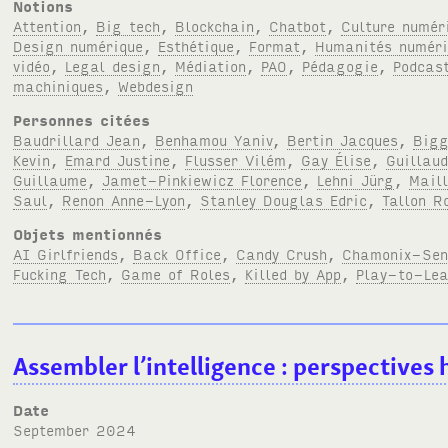
Notions
Attention
,
Big tech
,
Blockchain
,
Chatbot
,
Culture numér
Design numérique
,
Esthétique
,
Format
,
Humanités numéri
vidéo
,
Legal design
,
Médiation
,
PAO
,
Pédagogie
,
Podcas
machiniques
,
Webdesign
Personnes citées
Baudrillard Jean
,
Benhamou Yaniv
,
Bertin Jacques
,
Bigg
Kevin
,
Emard Justine
,
Flusser Vilém
,
Gay Élise
,
Guillau
Guillaume
,
Jamet-Pinkiewicz Florence
,
Lehni Jürg
,
Maill
Saul
,
Renon Anne-Lyon
,
Stanley Douglas Edric
,
Tallon R
Objets mentionnés
AI Girlfriends
,
Back Office
,
Candy Crush
,
Chamonix-Sen
Fucking Tech
,
Game of Roles
,
Killed by App
,
Play-to-Lea
Assembler l’intelligence : perspectives 
Date
September 2024