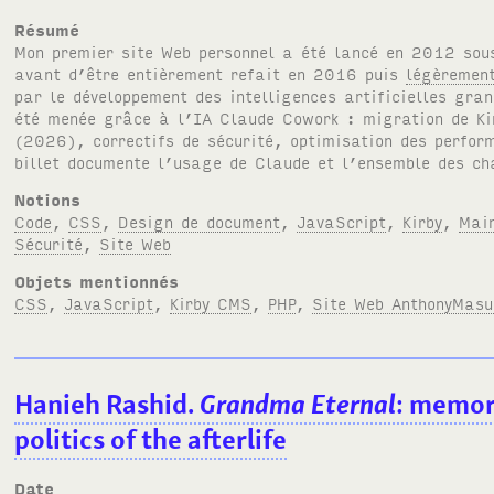
Résumé
Mon premier site Web personnel a été lancé en 2012 so
avant d’être entièrement refait en 2016 puis
légèremen
par le développement des intelligences artificielles gra
été menée grâce à l’
IA
Claude Cowork : migration de K
(2026), correctifs de sécurité, optimisation des perfo
billet documente l’usage de Claude et l’ensemble des c
Notions
Code
,
CSS
,
Design de document
,
JavaScript
,
Kirby
,
Mai
Sécurité
,
Site Web
Objets mentionnés
CSS
,
JavaScript
,
Kirby CMS
,
PHP
,
Site Web AnthonyMas
Hanieh Rashid.
Grandma Eternal
: memory
politics of the afterlife
Date