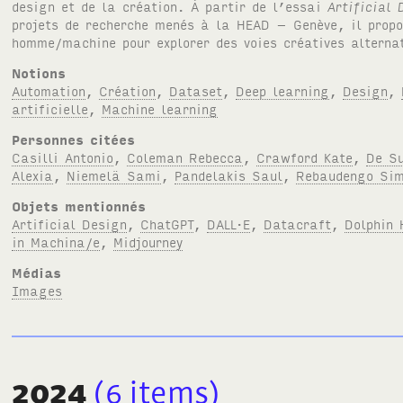
design et de la création. À partir de l’essai
Artificial 
projets de recherche menés à la HEAD – Genève, il propo
homme/machine pour explorer des voies créatives alterna
Notions
Automation
,
Création
,
Dataset
,
Deep learning
,
Design
,
artificielle
,
Machine learning
Personnes citées
Casilli Antonio
,
Coleman Rebecca
,
Crawford Kate
,
De Su
Alexia
,
Niemelä Sami
,
Pandelakis Saul
,
Rebaudengo Si
Objets mentionnés
Artificial Design
,
ChatGPT
,
DALL·E
,
Datacraft
,
Dolphin 
in Machina/e
,
Midjourney
Médias
Images
2024
(6
items
)