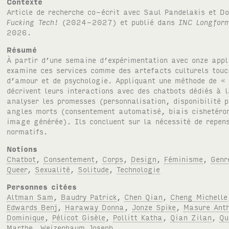
Contexte
Article de recherche co-écrit avec Saul Pandelakis et D
Fucking Tech!
(2024-2027) et publié dans
INC
Longfor
2026.
Résumé
À partir d’une semaine d’expérimentation avec onze app
examine ces services comme des artefacts culturels touc
d’amour et de psychologie. Appliquant une méthode de « 
décrivent leurs interactions avec des chatbots dédiés à 
analyser les promesses (personnalisation, disponibilité 
angles morts (consentement automatisé, biais cishetéron
image générée). Ils concluent sur la nécessité de repen
normatifs.
Notions
Chatbot
,
Consentement
,
Corps
,
Design
,
Féminisme
,
Genr
Queer
,
Sexualité
,
Solitude
,
Technologie
Personnes citées
Altman Sam
,
Baudry Patrick
,
Chen Qian
,
Cheng Michelle
Edwards Benj
,
Haraway Donna
,
Jonze Spike
,
Masure Ant
Dominique
,
Pélicot Gisèle
,
Pollitt Katha
,
Qian Zilan
,
Qu
Marthe
,
Weizenbaum Joseph