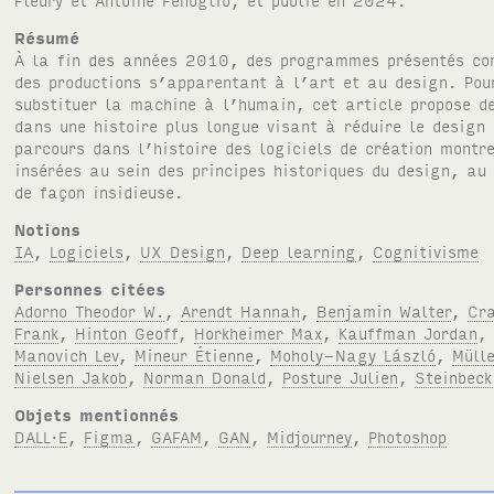
Résumé
À la fin des années 2010, des programmes présentés co
des productions s’apparentant à l’art et au design. Pou
substituer la machine à l’humain, cet article propose d
dans une histoire plus longue visant à réduire le desig
parcours dans l’histoire des logiciels de création montr
insérées au sein des principes historiques du design, au 
de façon insidieuse.
Notions
IA
,
Logiciels
,
UX Design
,
Deep learning
,
Cognitivisme
Personnes citées
Adorno Theodor W.
,
Arendt Hannah
,
Benjamin Walter
,
Cr
Frank
,
Hinton Geoff
,
Horkheimer Max
,
Kauffman Jordan
Manovich Lev
,
Mineur Étienne
,
Moholy-Nagy László
,
Müll
Nielsen Jakob
,
Norman Donald
,
Posture Julien
,
Steinbeck
Objets mentionnés
DALL·E
,
Figma
,
GAFAM
,
GAN
,
Midjourney
,
Photoshop