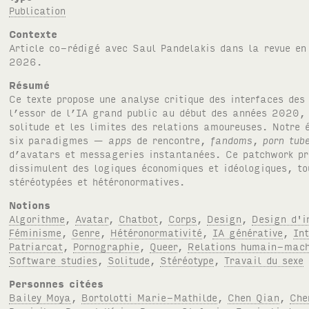
Publication
Contexte
Article co-rédigé avec Saul Pandelakis dans la revue e
2026.
Résumé
Ce texte propose une analyse critique des interfaces des
l’essor de l’
IA
grand public au début des années 2020, c
solitude et les limites des relations amoureuses. Notre 
six paradigmes —
apps
de rencontre,
fandoms
,
porn tub
d’avatars et messageries instantanées. Ce patchwork pr
dissimulent des logiques économiques et idéologiques, t
stéréotypées et hétéronormatives.
Notions
Algorithme
,
Avatar
,
Chatbot
,
Corps
,
Design
,
Design d'i
Féminisme
,
Genre
,
Hétéronormativité
,
IA générative
,
In
Patriarcat
,
Pornographie
,
Queer
,
Relations humain-mach
Software studies
,
Solitude
,
Stéréotype
,
Travail du sexe
Personnes citées
Bailey Moya
,
Bortolotti Marie-Mathilde
,
Chen Qian
,
Che