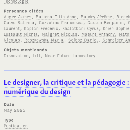
Technologie
Personnes citées
Auger James
,
Bationo-Tillo Anne
,
Baudry Jérôme
,
Bleeck
Calvo Sabrina
,
Cozzolino Francesca
,
Gaulon Benjamin
,
Laurent
,
Kaplan Frédéric
,
Khalatbari Cyrus
,
Krier Sophie
Lussault Michel
,
Maigret Nicolas
,
Masure Anthony
,
Math
Nicolas
,
Roszkowska Maria
,
Sciboz Daniel
,
Schneider A
Objets mentionnés
Disnovation
,
Lift
,
Near Future Laboratory
Le designer, la critique et la pédagogie 
numérique du design
Date
May 2025
Type
Publication