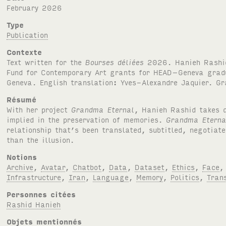
February 2026
Type
Publication
Contexte
Text written for the
Bourses déliées
2026. Hanieh Rashid
Fund for Contemporary Art grants for
HEAD
–Geneva grad
Geneva. English translation: Yves-Alexandre Jaquier. Gr
Résumé
With her project
Grandma Eternal
, Hanieh Rashid takes d
implied in the preservation of memories.
Grandma Eterna
relationship that’s been translated, subtitled, negotia
than the illusion.
Notions
Archive
,
Avatar
,
Chatbot
,
Data
,
Dataset
,
Ethics
,
Face
Infrastructure
,
Iran
,
Language
,
Memory
,
Politics
,
Tran
Personnes citées
Rashid Hanieh
Objets mentionnés