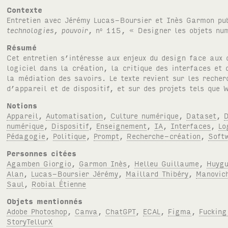
Contexte
Entretien avec Jérémy Lucas-Boursier et Inès Garmon p
technologies, pouvoir
, n
115, « Designer les objets nu
o
Résumé
Cet entretien s’intéresse aux enjeux du design face aux 
logiciel dans la création, la critique des interfaces et 
la médiation des savoirs. Le texte revient sur les reche
d’appareil et de dispositif, et sur des projets tels que
Notions
Appareil
,
Automatisation
,
Culture numérique
,
Dataset
,
numérique
,
Dispositif
,
Enseignement
,
IA
,
Interfaces
,
Lo
Pédagogie
,
Politique
,
Prompt
,
Recherche-création
,
Soft
Personnes citées
Agamben Giorgio
,
Garmon Inès
,
Helleu Guillaume
,
Huyg
Alan
,
Lucas-Boursier Jérémy
,
Maillard Thibéry
,
Manovic
Saul
,
Robial Étienne
Objets mentionnés
Adobe Photoshop
,
Canva
,
ChatGPT
,
ECAL
,
Figma
,
Fucking
StoryTellurX