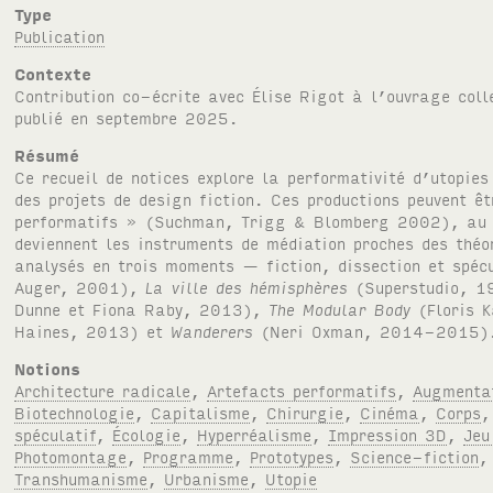
Type
Publication
Contexte
Contribution co-écrite avec Élise Rigot à l’ouvrage col
publié en septembre 2025.
Résumé
Ce recueil de notices explore la performativité d’utopie
des projets de design fiction. Ces productions peuvent 
performatifs » (Suchman, Trigg & Blomberg 2002), au se
deviennent les instruments de médiation proches des théo
analysés en trois moments — fiction, dissection et spéc
Auger, 2001),
La ville des hémisphères
(Superstudio, 
Dunne et Fiona Raby, 2013),
The Modular Body
(Floris 
Haines, 2013) et
Wanderers
(Neri Oxman, 2014-2015)
Notions
Architecture radicale
,
Artefacts performatifs
,
Augmenta
Biotechnologie
,
Capitalisme
,
Chirurgie
,
Cinéma
,
Corps
spéculatif
,
Écologie
,
Hyperréalisme
,
Impression 3D
,
Jeu
Photomontage
,
Programme
,
Prototypes
,
Science-fiction
Transhumanisme
,
Urbanisme
,
Utopie