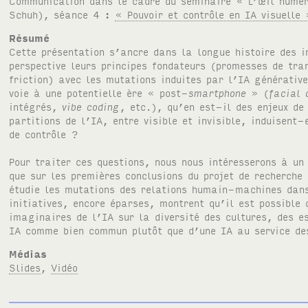
Communication dans le cadre du séminaire « L’œil numér
Schuh), séance 4 :
« Pouvoir et contrôle en
IA
visuelle 
Résumé
Cette présentation s’ancre dans la longue histoire des 
perspective leurs principes fondateurs (promesses de tra
friction) avec les mutations induites par l’
IA
générative
voie à une potentielle ère « post-
smartphone
» (
facial 
intégrés,
vibe coding
, etc.), qu’en est-il des enjeux de
partitions de l’
IA
, entre visible et invisible, induisent
de contrôle ?
Pour traiter ces questions, nous nous intéresserons à un
que sur les premières conclusions du projet de recherc
étudie les mutations des relations humain-machines dan
initiatives, encore éparses, montrent qu’il est possible 
imaginaires de l’
IA
sur la diversité des cultures, des e
IA
comme bien commun plutôt que d’une
IA
au service de
Médias
Slides
,
Vidéo