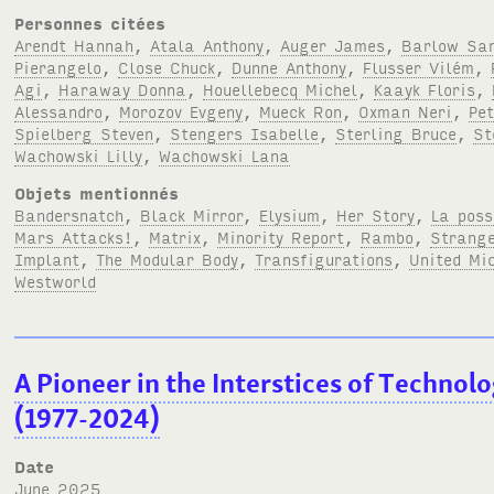
Personnes citées
Arendt Hannah
,
Atala Anthony
,
Auger James
,
Barlow Sa
Pierangelo
,
Close Chuck
,
Dunne Anthony
,
Flusser Vilém
,
Agi
,
Haraway Donna
,
Houellebecq Michel
,
Kaayk Floris
,
Alessandro
,
Morozov Evgeny
,
Mueck Ron
,
Oxman Neri
,
Pe
Spielberg Steven
,
Stengers Isabelle
,
Sterling Bruce
,
St
Wachowski Lilly
,
Wachowski Lana
Objets mentionnés
Bandersnatch
,
Black Mirror
,
Elysium
,
Her Story
,
La poss
Mars Attacks!
,
Matrix
,
Minority Report
,
Rambo
,
Strange
Implant
,
The Modular Body
,
Transfigurations
,
United Mi
Westworld
A Pioneer in the Interstices of Technol
(1977-2024)
Date
June 2025