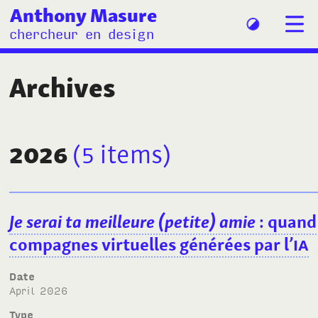
Anthony Masure
chercheur en design
Archives
2026
(5
items
)
Je serai ta meilleure (petite) amie
: quand 
compagnes virtuelles générées par l’
IA
Date
April 2026
Type