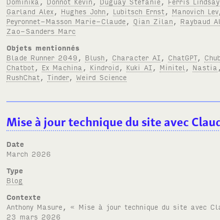
Dominika
,
Donnot Kévin
,
Duguay Stefanie
,
Ferris Lindsay
Garland Alex
,
Hughes John
,
Lubitsch Ernst
,
Manovich Lev
Peyronnet-Masson Marie-Claude
,
Qian Zilan
,
Raybaud A
Zao-Sanders Marc
Objets mentionnés
Blade Runner 2049
,
Blush
,
Character AI
,
ChatGPT
,
Chu
Chatbot
,
Ex Machina
,
Kindroid
,
Kuki AI
,
Minitel
,
Nastia
RushChat
,
Tinder
,
Weird Science
Mise à jour technique du site avec Cla
Date
March 2026
Type
Blog
Contexte
Anthony Masure, « Mise à jour technique du site avec C
23 mars 2026