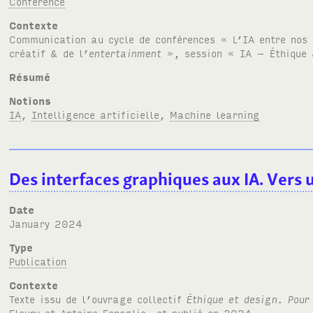
Conférence
Contexte
Communication au cycle de conférences « L’
IA
entre nos 
créatif & de l’
entertainment
», session «
IA
– Éthique 
Résumé
Notions
IA
,
Intelligence artificielle
,
Machine learning
Des interfaces graphiques aux IA. Vers 
Date
January 2024
Type
Publication
Contexte
Texte issu de l’ouvrage collectif
Éthique et design. Pour
Fleury et Antoine Fenoglio, et publié en 2024.