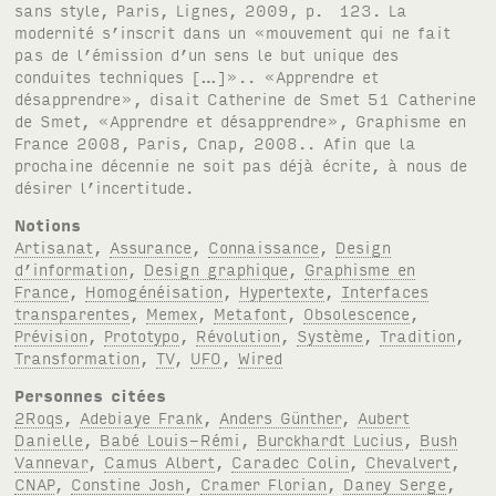
Notions
Artisanat
,
Assurance
,
Connaissance
,
Design
d’information
,
Design graphique
,
Graphisme en
France
,
Homogénéisation
,
Hypertexte
,
Interfaces
transparentes
,
Memex
,
Metafont
,
Obsolescence
,
Prévision
,
Prototypo
,
Révolution
,
Système
,
Tradition
,
Transformation
,
TV
,
UFO
,
Wired
Personnes citées
2Roqs
,
Adebiaye Frank
,
Anders Günther
,
Aubert
Danielle
,
Babé Louis-Rémi
,
Burckhardt Lucius
,
Bush
Vannevar
,
Camus Albert
,
Caradec Colin
,
Chevalvert
,
CNAP
,
Constine Josh
,
Cramer Florian
,
Daney Serge
,