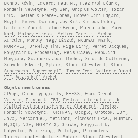
Donnot Kévin
,
Edwards Paul N.
,
Flazinksi Cédric
,
Fonderie Velvetyne
,
Fry Ben
,
Gropius Walter
,
Hazan
Éric
,
Hoefler & Frere-Jones
,
Hoover John Edgard
,
Huyghe Pierre-Damien
,
Joy Bill
,
Kinross Robin
,
Lantenois Annick
,
Latour Bruno
,
Maeda John
,
Marx
Karl
,
Mathey Yannick
,
Mellier Fanette
,
Michon
Aurélien
,
Moholy-Nagy László
,
Neurath Marie
,
NORMALS
,
O’Reilly Tim
,
Page Larry
,
Perret Jacques
,
Polygraphik
,
Processing
,
Reas Casey
,
Rébulard
Morgane
,
Salanskis Jean-Michel
,
Smet de Catherine
,
Snowden Edward
,
Splank
,
Studio Chevalvert
,
Studio
Superscript Superscript2
,
Turner Fred
,
Vallance David
,
VTF
,
Wlassikoff Michel
Objets mentionnés
2Roqs
,
Cloud Typography
,
EHESS
,
Ésad Grenoble-
Valence
,
Facebook
,
FBI
,
Festival international de
l’affiche et du graphisme de Chaumont
,
Firefox
,
Fonderie Velvetyne
,
FORTRAN
,
Google
,
Grotesk
,
IBM
,
Java
,
Mercandieu
,
Metafont
,
Microsoft Excel
,
Murmur
,
MySQL
,
NSA
,
NORMALS
,
Oracle
,
Polygraphik
,
Polyrotor
,
Processing
,
Prototypo
,
Rencontres
Internationales de Lure
,
Splank
,
Studio Chevalvert
,