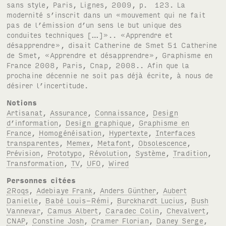
Notions
Artisanat
,
Assurance
,
Connaissance
,
Design
d’information
,
Design graphique
,
Graphisme en
France
,
Homogénéisation
,
Hypertexte
,
Interfaces
transparentes
,
Memex
,
Metafont
,
Obsolescence
,
Prévision
,
Prototypo
,
Révolution
,
Système
,
Tradition
,
Transformation
,
TV
,
UFO
,
Wired
Personnes citées
2Roqs
,
Adebiaye Frank
,
Anders Günther
,
Aubert
Danielle
,
Babé Louis-Rémi
,
Burckhardt Lucius
,
Bush
Vannevar
,
Camus Albert
,
Caradec Colin
,
Chevalvert
,
CNAP
,
Constine Josh
,
Cramer Florian
,
Daney Serge
,