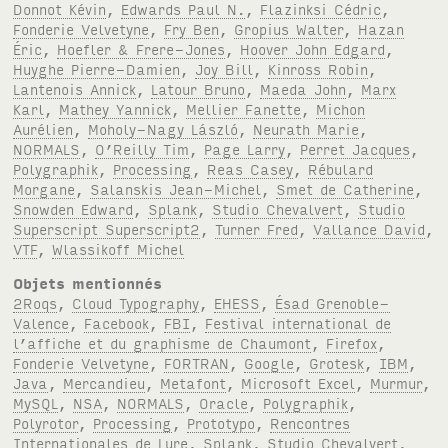
Donnot Kévin
,
Edwards Paul N.
,
Flazinksi Cédric
,
Fonderie Velvetyne
,
Fry Ben
,
Gropius Walter
,
Hazan
Éric
,
Hoefler & Frere-Jones
,
Hoover John Edgard
,
Huyghe Pierre-Damien
,
Joy Bill
,
Kinross Robin
,
Lantenois Annick
,
Latour Bruno
,
Maeda John
,
Marx
Karl
,
Mathey Yannick
,
Mellier Fanette
,
Michon
Aurélien
,
Moholy-Nagy László
,
Neurath Marie
,
NORMALS
,
O’Reilly Tim
,
Page Larry
,
Perret Jacques
,
Polygraphik
,
Processing
,
Reas Casey
,
Rébulard
Morgane
,
Salanskis Jean-Michel
,
Smet de Catherine
,
Snowden Edward
,
Splank
,
Studio Chevalvert
,
Studio
Superscript Superscript2
,
Turner Fred
,
Vallance David
,
VTF
,
Wlassikoff Michel
Objets mentionnés
2Roqs
,
Cloud Typography
,
EHESS
,
Ésad Grenoble-
Valence
,
Facebook
,
FBI
,
Festival international de
l’affiche et du graphisme de Chaumont
,
Firefox
,
Fonderie Velvetyne
,
FORTRAN
,
Google
,
Grotesk
,
IBM
,
Java
,
Mercandieu
,
Metafont
,
Microsoft Excel
,
Murmur
,
MySQL
,
NSA
,
NORMALS
,
Oracle
,
Polygraphik
,
Polyrotor
,
Processing
,
Prototypo
,
Rencontres
Internationales de Lure
,
Splank
,
Studio Chevalvert
,