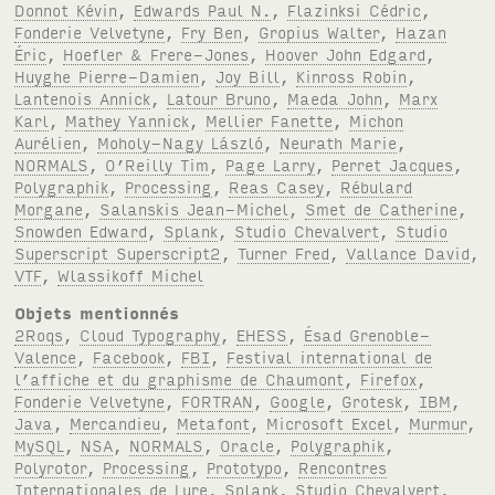
Donnot Kévin
,
Edwards Paul N.
,
Flazinksi Cédric
,
Fonderie Velvetyne
,
Fry Ben
,
Gropius Walter
,
Hazan
Éric
,
Hoefler & Frere-Jones
,
Hoover John Edgard
,
Huyghe Pierre-Damien
,
Joy Bill
,
Kinross Robin
,
Lantenois Annick
,
Latour Bruno
,
Maeda John
,
Marx
Karl
,
Mathey Yannick
,
Mellier Fanette
,
Michon
Aurélien
,
Moholy-Nagy László
,
Neurath Marie
,
NORMALS
,
O’Reilly Tim
,
Page Larry
,
Perret Jacques
,
Polygraphik
,
Processing
,
Reas Casey
,
Rébulard
Morgane
,
Salanskis Jean-Michel
,
Smet de Catherine
,
Snowden Edward
,
Splank
,
Studio Chevalvert
,
Studio
Superscript Superscript2
,
Turner Fred
,
Vallance David
,
VTF
,
Wlassikoff Michel
Objets mentionnés
2Roqs
,
Cloud Typography
,
EHESS
,
Ésad Grenoble-
Valence
,
Facebook
,
FBI
,
Festival international de
l’affiche et du graphisme de Chaumont
,
Firefox
,
Fonderie Velvetyne
,
FORTRAN
,
Google
,
Grotesk
,
IBM
,
Java
,
Mercandieu
,
Metafont
,
Microsoft Excel
,
Murmur
,
MySQL
,
NSA
,
NORMALS
,
Oracle
,
Polygraphik
,
Polyrotor
,
Processing
,
Prototypo
,
Rencontres
Internationales de Lure
,
Splank
,
Studio Chevalvert
,