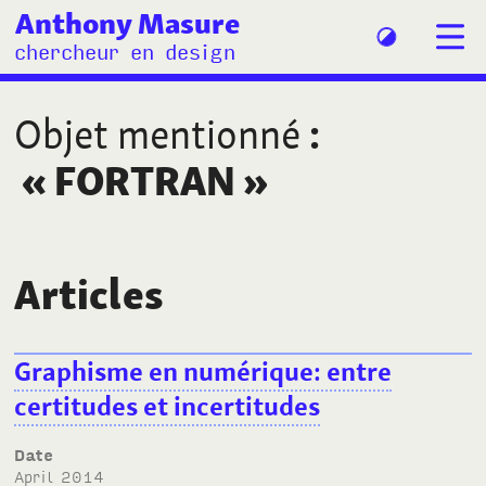
Anthony Masure
chercheur en design
Objet mentionné
:
«
FORTRAN
»
Articles
Graphisme en numérique: entre
certitudes et incertitudes
Date
April 2014