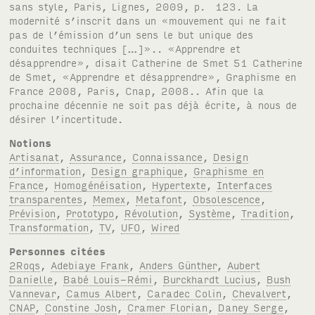
Notions
Artisanat
,
Assurance
,
Connaissance
,
Design
d’information
,
Design graphique
,
Graphisme en
France
,
Homogénéisation
,
Hypertexte
,
Interfaces
transparentes
,
Memex
,
Metafont
,
Obsolescence
,
Prévision
,
Prototypo
,
Révolution
,
Système
,
Tradition
,
Transformation
,
TV
,
UFO
,
Wired
Personnes citées
2Roqs
,
Adebiaye Frank
,
Anders Günther
,
Aubert
Danielle
,
Babé Louis-Rémi
,
Burckhardt Lucius
,
Bush
Vannevar
,
Camus Albert
,
Caradec Colin
,
Chevalvert
,
CNAP
,
Constine Josh
,
Cramer Florian
,
Daney Serge
,