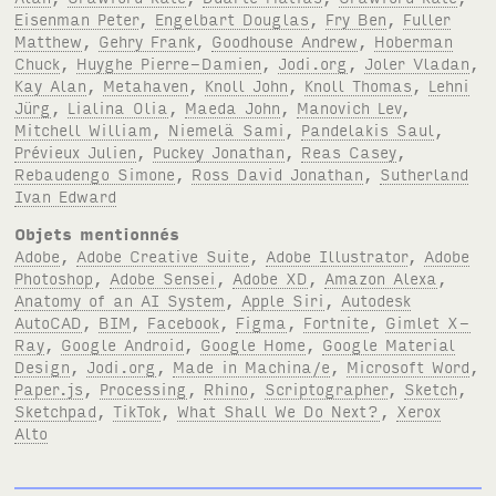
Eisenman Peter
,
Engelbart Douglas
,
Fry Ben
,
Fuller
Matthew
,
Gehry Frank
,
Goodhouse Andrew
,
Hoberman
Chuck
,
Huyghe Pierre-Damien
,
Jodi.org
,
Joler Vladan
,
Kay Alan
,
Metahaven
,
Knoll John
,
Knoll Thomas
,
Lehni
Jürg
,
Lialina Olia
,
Maeda John
,
Manovich Lev
,
Mitchell William
,
Niemelä Sami
,
Pandelakis Saul
,
Prévieux Julien
,
Puckey Jonathan
,
Reas Casey
,
Rebaudengo Simone
,
Ross David Jonathan
,
Sutherland
Ivan Edward
Objets mentionnés
Adobe
,
Adobe Creative Suite
,
Adobe Illustrator
,
Adobe
Photoshop
,
Adobe Sensei
,
Adobe XD
,
Amazon Alexa
,
Anatomy of an AI System
,
Apple Siri
,
Autodesk
AutoCAD
,
BIM
,
Facebook
,
Figma
,
Fortnite
,
Gimlet X-
Ray
,
Google Android
,
Google Home
,
Google Material
Design
,
Jodi.org
,
Made in Machina/e
,
Microsoft Word
,
Paper.js
,
Processing
,
Rhino
,
Scriptographer
,
Sketch
,
Sketchpad
,
TikTok
,
What Shall We Do Next?
,
Xerox
Alto