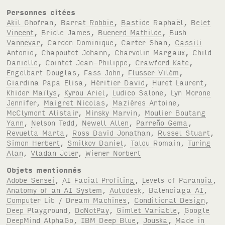
Personnes citées
Akil Ghofran
,
Barrat Robbie
,
Bastide Raphaël
,
Belet
Vincent
,
Bridle James
,
Buenerd Mathilde
,
Bush
Vannevar
,
Cardon Dominique
,
Carter Shan
,
Cassili
Antonio
,
Chapoutot Johann
,
Charvolin Margaux
,
Child
Danielle
,
Cointet Jean-Philippe
,
Crawford Kate
,
Engelbart Douglas
,
Fass John
,
Flusser Vilém
,
Giardina Papa Elisa
,
Héritier David
,
Huret Laurent
,
Khider Maïlys
,
Kyrou Ariel
,
Ludico Salone
,
Lyn Morone
Jennifer
,
Maigret Nicolas
,
Mazières Antoine
,
McClymont Alistair
,
Minsky Marvin
,
Moulier Boutang
Yann
,
Nelson Tedd
,
Newell Allen
,
Parreño Gema
,
Revuelta Marta
,
Ross David Jonathan
,
Russel Stuart
,
Simon Herbert
,
Smilkov Daniel
,
Talou Romain
,
Turing
Alan
,
Vladan Joler
,
Wiener Norbert
Objets mentionnés
Adobe Sensei
,
AI Facial Profiling
,
Levels of Paranoia
,
Anatomy of an AI System
,
Autodesk
,
Balenciaga AI
,
Computer Lib / Dream Machines
,
Conditional Design
,
Deep Playground
,
DoNotPay
,
Gimlet Variable
,
Google
DeepMind AlphaGo
,
IBM Deep Blue
,
Jouska
,
Made in