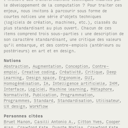
le développement de la computation ? Pour traiter ces
enjeux, nous invitons à parcourir sous forme de
courtes notices une série d’objets techniques
(logiciels de création, machines, etc.), classés du
plus standardisant au plus ouvert. Chacun de ces
items comprend trois sous-parties : une description de
son caractère standardisant, une critique des valeurs
qu’il embarque, et des contre-emplois (antérieurs ou
postérieurs) en art et en design.
Notions
Abstraction
,
Augmentation
,
Conception
,
Contre-
emploi
,
Creative coding
,
Créativité
,
Critique
,
Deep
Learning
,
Design space
,
Ergonomie
,
GUI
,
Homogénéisation
,
IA
,
Intelligence artificielle
,
IHM
,
Interface
,
Logiciel
,
Machine learning
,
Métaphore
,
Normativité
,
Publication
,
Programmation
,
Programmes
,
Standard
,
Standardisation
,
Utilisateur
,
UX design
,
Workflow
Personnes citées
Bruet Manon
,
Casilli Antonio A.
,
Citton Yves
,
Cooper
Alan
,
Crawford Kate
,
Duarte Matías
,
Crawford Kate
,