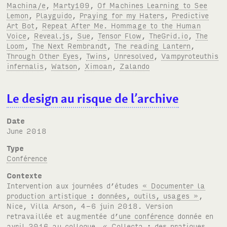
Machina/e
,
Marty109
,
Of Machines Learning to See
Lemon
,
Playguido
,
Praying for my Haters
,
Predictive
Art Bot
,
Repeat After Me. Hommage to the Human
Voice
,
Reveal.js
,
Sue
,
Tensor Flow
,
TheGrid.io
,
The
Loom
,
The Next Rembrandt
,
The reading Lantern
,
Through Other Eyes
,
Twins
,
Unresolved
,
Vampyroteuthis
infernalis
,
Watson
,
Ximoan
,
Zalando
Le design au risque de l’archive
Date
June 2018
Type
Conférence
Contexte
Intervention aux journées d’études
« Documenter la
production artistique : données, outils, usages »
,
Nice, Villa Arson, 4-6 juin 2018. Version
retravaillée et augmentée
d’une conférence
donnée en
avril 2016 au colloque « Collecta : des pratiques