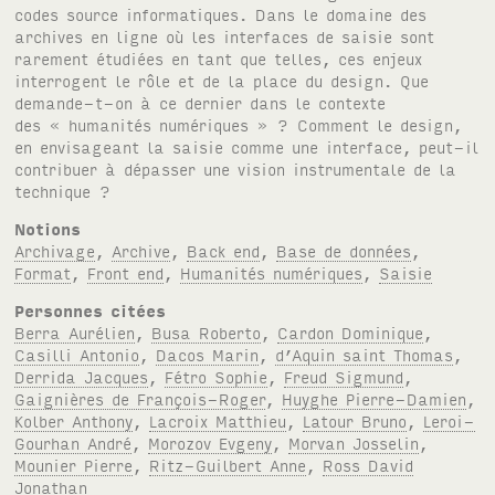
codes source informatiques. Dans le domaine des
archives en ligne où les interfaces de saisie sont
rarement étudiées en tant que telles, ces enjeux
interrogent le rôle et de la place du design. Que
demande-t-on à ce dernier dans le contexte
des « humanités numériques » ? Comment le design,
en envisageant la saisie comme une interface, peut-il
contribuer à dépasser une vision instrumentale de la
technique ?
Notions
Archivage
,
Archive
,
Back end
,
Base de données
,
Format
,
Front end
,
Humanités numériques
,
Saisie
Personnes citées
Berra Aurélien
,
Busa Roberto
,
Cardon Dominique
,
Casilli Antonio
,
Dacos Marin
,
d’Aquin saint Thomas
,
Derrida Jacques
,
Fétro Sophie
,
Freud Sigmund
,
Gaignières de François-Roger
,
Huyghe Pierre-Damien
,
Kolber Anthony
,
Lacroix Matthieu
,
Latour Bruno
,
Leroi-
Gourhan André
,
Morozov Evgeny
,
Morvan Josselin
,
Mounier Pierre
,
Ritz-Guilbert Anne
,
Ross David
Jonathan