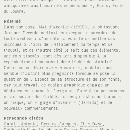
antiquaires aux humanités numériques », Paris, École
du Louvre.
Résumé
Dans son essai
Mal d’archive
(1995), le philosophe
Jacques Derrida mettait en exergue le paradoxe de
toute archive : d’un côté la volonté de mettre des
marques à l’abri de l’effacement du temps et de
l’oubli, et de l’autre côté le fait que ces éléments,
une fois stockés, sont dès lors disponible à la
reproduction et menacent donc l’idée de stabilité.
Cette notion d’archive « vivante », mobile, nous
semble d’autant plus prégnante lorsque se pose la
question de l’aspect de sa structure et de son fonds,
car tout travail de design graphique engage un
déplacement quand à l’original. Face à la permanence
et au pouvoir de l’arkhè, le design est donc toujours
un risque, un « gage d’avenir » (Derrida) et de
nouveaux commencements.
Personnes citées
Casilli Antonio
,
Derrida Jacques
,
Ellis Dave
,
Goldsmith Kenneth
,
Huyghe Pierre-Damien
,
Mounier