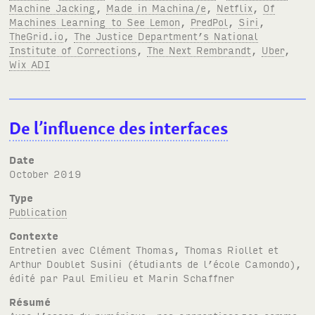
Machine Jacking
,
Made in Machina/e
,
Netflix
,
Of
Machines Learning to See Lemon
,
PredPol
,
Siri
,
TheGrid.io
,
The Justice Department’s National
Institute of Corrections
,
The Next Rembrandt
,
Uber
,
Wix ADI
De l’influence des interfaces
Date
October 2019
Type
Publication
Contexte
Entretien avec Clément Thomas, Thomas Riollet et
Arthur Doublet Susini (étudiants de l’école Camondo),
édité par Paul Emilieu et Marin Schaffner
Résumé