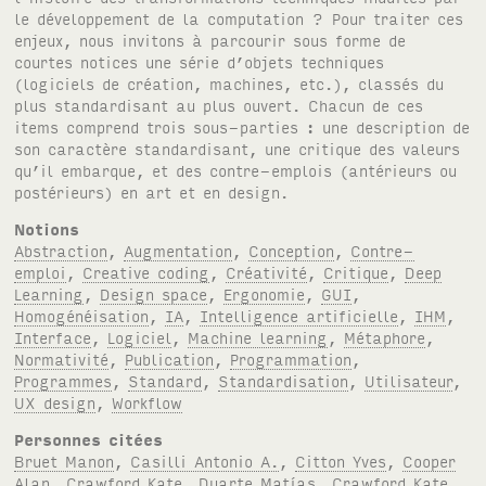
le développement de la computation ? Pour traiter ces
enjeux, nous invitons à parcourir sous forme de
courtes notices une série d’objets techniques
(logiciels de création, machines, etc.), classés du
plus standardisant au plus ouvert. Chacun de ces
items comprend trois sous-parties : une description de
son caractère standardisant, une critique des valeurs
qu’il embarque, et des contre-emplois (antérieurs ou
postérieurs) en art et en design.
Notions
Abstraction
,
Augmentation
,
Conception
,
Contre-
emploi
,
Creative coding
,
Créativité
,
Critique
,
Deep
Learning
,
Design space
,
Ergonomie
,
GUI
,
Homogénéisation
,
IA
,
Intelligence artificielle
,
IHM
,
Interface
,
Logiciel
,
Machine learning
,
Métaphore
,
Normativité
,
Publication
,
Programmation
,
Programmes
,
Standard
,
Standardisation
,
Utilisateur
,
UX design
,
Workflow
Personnes citées
Bruet Manon
,
Casilli Antonio A.
,
Citton Yves
,
Cooper
Alan
,
Crawford Kate
,
Duarte Matías
,
Crawford Kate
,