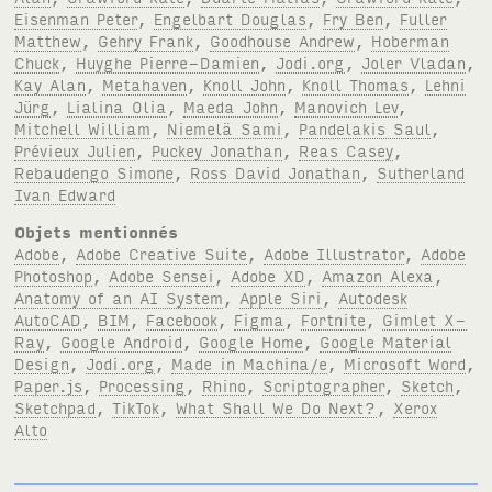
Eisenman Peter
,
Engelbart Douglas
,
Fry Ben
,
Fuller
Matthew
,
Gehry Frank
,
Goodhouse Andrew
,
Hoberman
Chuck
,
Huyghe Pierre-Damien
,
Jodi.org
,
Joler Vladan
,
Kay Alan
,
Metahaven
,
Knoll John
,
Knoll Thomas
,
Lehni
Jürg
,
Lialina Olia
,
Maeda John
,
Manovich Lev
,
Mitchell William
,
Niemelä Sami
,
Pandelakis Saul
,
Prévieux Julien
,
Puckey Jonathan
,
Reas Casey
,
Rebaudengo Simone
,
Ross David Jonathan
,
Sutherland
Ivan Edward
Objets mentionnés
Adobe
,
Adobe Creative Suite
,
Adobe Illustrator
,
Adobe
Photoshop
,
Adobe Sensei
,
Adobe XD
,
Amazon Alexa
,
Anatomy of an AI System
,
Apple Siri
,
Autodesk
AutoCAD
,
BIM
,
Facebook
,
Figma
,
Fortnite
,
Gimlet X-
Ray
,
Google Android
,
Google Home
,
Google Material
Design
,
Jodi.org
,
Made in Machina/e
,
Microsoft Word
,
Paper.js
,
Processing
,
Rhino
,
Scriptographer
,
Sketch
,
Sketchpad
,
TikTok
,
What Shall We Do Next?
,
Xerox
Alto