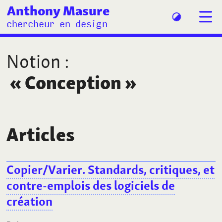
Anthony Masure
chercheur en design
Notion
:
«
Conception
»
Articles
Copier/Varier. Standards, critiques, et
contre-emplois des logiciels de
création