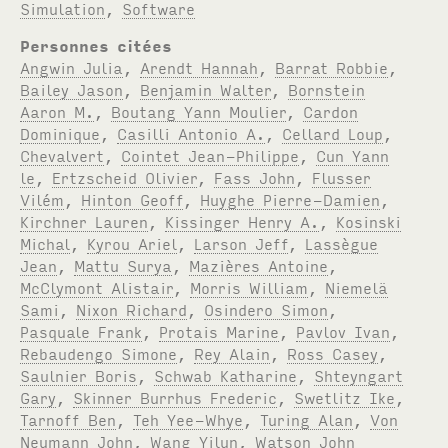
Simulation
,
Software
Personnes citées
Angwin Julia
,
Arendt Hannah
,
Barrat Robbie
,
Bailey Jason
,
Benjamin Walter
,
Bornstein
Aaron M.
,
Boutang Yann Moulier
,
Cardon
Dominique
,
Casilli Antonio A.
,
Cellard Loup
,
Chevalvert
,
Cointet Jean-Philippe
,
Cun Yann
le
,
Ertzscheid Olivier
,
Fass John
,
Flusser
Vilém
,
Hinton Geoff
,
Huyghe Pierre-Damien
,
Kirchner Lauren
,
Kissinger Henry A.
,
Kosinski
Michal
,
Kyrou Ariel
,
Larson Jeff
,
Lassègue
Jean
,
Mattu Surya
,
Mazières Antoine
,
McClymont Alistair
,
Morris William
,
Niemelä
Sami
,
Nixon Richard
,
Osindero Simon
,
Pasquale Frank
,
Protais Marine
,
Pavlov Ivan
,
Rebaudengo Simone
,
Rey Alain
,
Ross Casey
,
Saulnier Boris
,
Schwab Katharine
,
Shteyngart
Gary
,
Skinner Burrhus Frederic
,
Swetlitz Ike
,
Tarnoff Ben
,
Teh Yee-Whye
,
Turing Alan
,
Von
Neumann John
,
Wang Yilun
,
Watson John