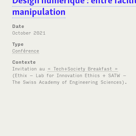
Design numérique : entre facilit
manipulation
Date
October 2021
Type
Conférence
Contexte
Invitation au
« Tech+Society Breakfast »
(Ethix – Lab for Innovation Ethics +
SATW
–
The Swiss Academy of Engineering Sciences).