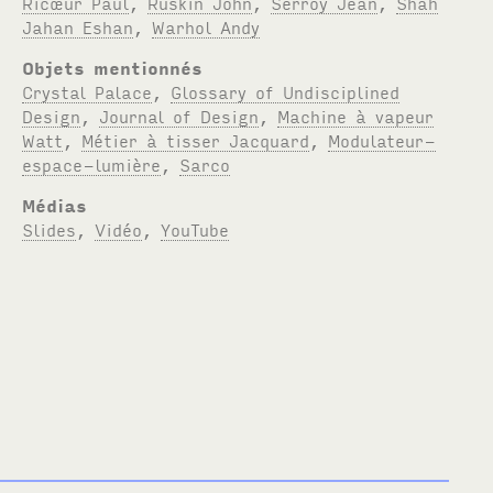
Ricœur Paul
,
Ruskin John
,
Serroy Jean
,
Shah
Jahan Eshan
,
Warhol Andy
Objets mentionnés
Crystal Palace
,
Glossary of Undisciplined
Design
,
Journal of Design
,
Machine à vapeur
Watt
,
Métier à tisser Jacquard
,
Modulateur-
espace-lumière
,
Sarco
Médias
Slides
,
Vidéo
,
YouTube