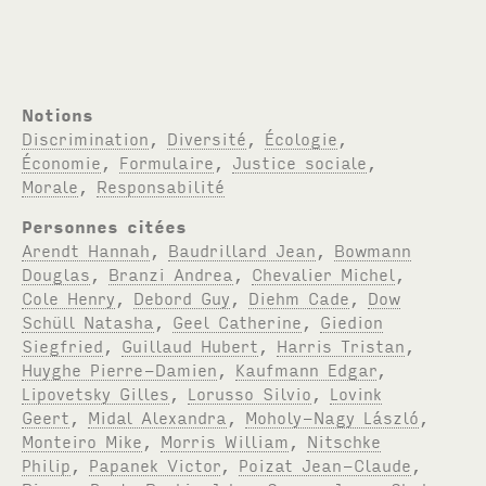
Notions
Discrimination
,
Diversité
,
Écologie
,
Économie
,
Formulaire
,
Justice sociale
,
Morale
,
Responsabilité
Personnes citées
Arendt Hannah
,
Baudrillard Jean
,
Bowmann
Douglas
,
Branzi Andrea
,
Chevalier Michel
,
Cole Henry
,
Debord Guy
,
Diehm Cade
,
Dow
Schüll Natasha
,
Geel Catherine
,
Giedion
Siegfried
,
Guillaud Hubert
,
Harris Tristan
,
Huyghe Pierre-Damien
,
Kaufmann Edgar
,
Lipovetsky Gilles
,
Lorusso Silvio
,
Lovink
Geert
,
Midal Alexandra
,
Moholy-Nagy László
,
Monteiro Mike
,
Morris William
,
Nitschke
Philip
,
Papanek Victor
,
Poizat Jean-Claude
,