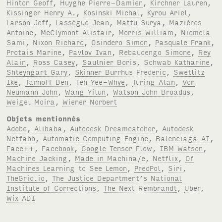
Hinton Geoff
,
Huyghe Pierre-Damien
,
Kirchner Lauren
,
Kissinger Henry A.
,
Kosinski Michal
,
Kyrou Ariel
,
Larson Jeff
,
Lassègue Jean
,
Mattu Surya
,
Mazières
Antoine
,
McClymont Alistair
,
Morris William
,
Niemelä
Sami
,
Nixon Richard
,
Osindero Simon
,
Pasquale Frank
,
Protais Marine
,
Pavlov Ivan
,
Rebaudengo Simone
,
Rey
Alain
,
Ross Casey
,
Saulnier Boris
,
Schwab Katharine
,
Shteyngart Gary
,
Skinner Burrhus Frederic
,
Swetlitz
Ike
,
Tarnoff Ben
,
Teh Yee-Whye
,
Turing Alan
,
Von
Neumann John
,
Wang Yilun
,
Watson John Broadus
,
Weigel Moira
,
Wiener Norbert
Objets mentionnés
Adobe
,
Alibaba
,
Autodesk Dreamcatcher
,
Autodesk
Netfabb
,
Automatic Computing Engine
,
Balenciaga AI
,
Face++
,
Facebook
,
Google Tensor Flow
,
IBM Watson
,
Machine Jacking
,
Made in Machina/e
,
Netflix
,
Of
Machines Learning to See Lemon
,
PredPol
,
Siri
,
TheGrid.io
,
The Justice Department’s National
Institute of Corrections
,
The Next Rembrandt
,
Uber
,
Wix ADI