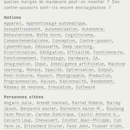
quelles marges de manœuvre peut-on inventer ? Des
contre-pouvoirs sont-ils encore envisageables ?
Notions
Appareil
,
Apprentissage automatique
,
Assujettissement
,
Automatisation
,
Autonomie
,
Behaviorisme
,
Boîte noire
,
Cognitivisme
,
Comportementalisme
,
Conception
,
Contre-pouvoir
,
Cybernétique
,
Découverte
,
Deep learning
,
Discrimination
,
Délégation
,
Efficacité
,
Fonctionnaire
,
Fonctionnement
,
Formatage
,
Hardware
,
IA
,
Imagination
,
Input
,
Intelligence artificielle
,
Machine
learning
,
Morale
,
Opacité
,
Optimisation
,
Output
,
Post-histoire
,
Pouvoir
,
Photographie
,
Production
,
Programmation
,
Raison
,
Rationnalité
,
Rendement
,
Réseau de neurone
,
Simulation
,
Software
Personnes citées
Angwin Julia
,
Arendt Hannah
,
Barrat Robbie
,
Bailey
Jason
,
Benjamin Walter
,
Bornstein Aaron M.
,
Boutang
Yann Moulier
,
Cardon Dominique
,
Casilli Antonio A.
,
Cellard Loup
,
Chevalvert
,
Cointet Jean-Philippe
,
Cun
Yann le
,
Ertzscheid Olivier
,
Fass John
,
Flusser Vilém
,