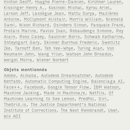
Hinton Geoff
,
Huyghe Pierre-Damien
,
Kirchner Lauren
,
Kissinger Henry A.
,
Kosinski Michal
,
Kyrou Ariel
,
Larson Jeff
,
Lassègue Jean
,
Mattu Surya
,
Mazières
Antoine
,
McClymont Alistair
,
Morris William
,
Niemelä
Sami
,
Nixon Richard
,
Osindero Simon
,
Pasquale Frank
,
Protais Marine
,
Pavlov Ivan
,
Rebaudengo Simone
,
Rey
Alain
,
Ross Casey
,
Saulnier Boris
,
Schwab Katharine
,
Shteyngart Gary
,
Skinner Burrhus Frederic
,
Swetlitz
Ike
,
Tarnoff Ben
,
Teh Yee-Whye
,
Turing Alan
,
Von
Neumann John
,
Wang Yilun
,
Watson John Broadus
,
Weigel Moira
,
Wiener Norbert
Objets mentionnés
Adobe
,
Alibaba
,
Autodesk Dreamcatcher
,
Autodesk
Netfabb
,
Automatic Computing Engine
,
Balenciaga AI
,
Face++
,
Facebook
,
Google Tensor Flow
,
IBM Watson
,
Machine Jacking
,
Made in Machina/e
,
Netflix
,
Of
Machines Learning to See Lemon
,
PredPol
,
Siri
,
TheGrid.io
,
The Justice Department’s National
Institute of Corrections
,
The Next Rembrandt
,
Uber
,
Wix ADI