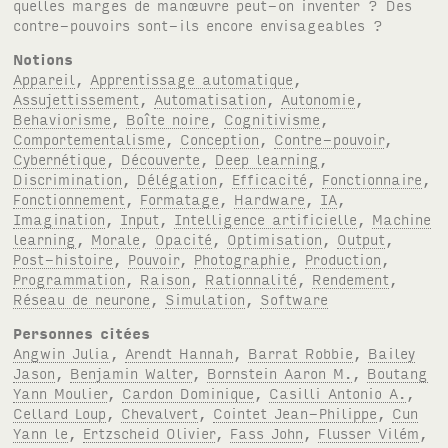
quelles marges de manœuvre peut-on inventer ? Des
contre-pouvoirs sont-ils encore envisageables ?
Notions
Appareil
,
Apprentissage automatique
,
Assujettissement
,
Automatisation
,
Autonomie
,
Behaviorisme
,
Boîte noire
,
Cognitivisme
,
Comportementalisme
,
Conception
,
Contre-pouvoir
,
Cybernétique
,
Découverte
,
Deep learning
,
Discrimination
,
Délégation
,
Efficacité
,
Fonctionnaire
,
Fonctionnement
,
Formatage
,
Hardware
,
IA
,
Imagination
,
Input
,
Intelligence artificielle
,
Machine
learning
,
Morale
,
Opacité
,
Optimisation
,
Output
,
Post-histoire
,
Pouvoir
,
Photographie
,
Production
,
Programmation
,
Raison
,
Rationnalité
,
Rendement
,
Réseau de neurone
,
Simulation
,
Software
Personnes citées
Angwin Julia
,
Arendt Hannah
,
Barrat Robbie
,
Bailey
Jason
,
Benjamin Walter
,
Bornstein Aaron M.
,
Boutang
Yann Moulier
,
Cardon Dominique
,
Casilli Antonio A.
,
Cellard Loup
,
Chevalvert
,
Cointet Jean-Philippe
,
Cun
Yann le
,
Ertzscheid Olivier
,
Fass John
,
Flusser Vilém
,