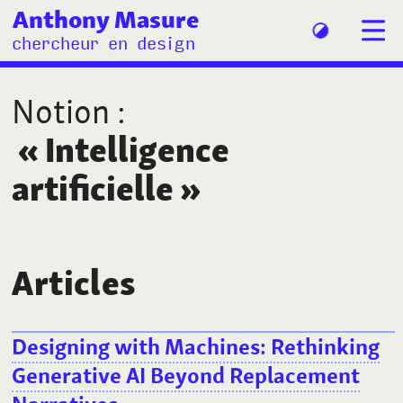
Anthony Masure
chercheur en design
Notion
:
«
Intelligence
artificielle
»
Articles
Designing with Machines: Rethinking
Generative AI Beyond Replacement