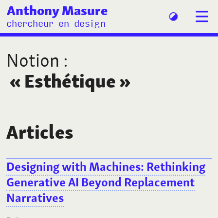
Anthony Masure
chercheur en design
Notion
:
«
Esthétique
»
Articles
Designing with Machines: Rethinking
Generative AI Beyond Replacement
Narratives