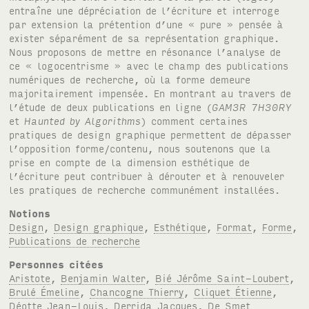
entraîne une dépréciation de l’écriture et interroge
par extension la prétention d’une « pure » pensée à
exister séparément de sa représentation graphique.
Nous proposons de mettre en résonance l’analyse de
ce « logocentrisme » avec le champ des publications
numériques de recherche, où la forme demeure
majoritairement impensée. En montrant au travers de
l’étude de deux publications en ligne (
GAM3R 7H30RY
et
Haunted by Algorithms
) comment certaines
pratiques de design graphique permettent de dépasser
l’opposition forme/contenu, nous soutenons que la
prise en compte de la dimension esthétique de
l’écriture peut contribuer à dérouter et à renouveler
les pratiques de recherche communément installées.
Notions
Design
,
Design graphique
,
Esthétique
,
Format
,
Forme
,
Publications de recherche
Personnes citées
Aristote
,
Benjamin Walter
,
Bié Jérôme Saint-Loubert
,
Brulé Émeline
,
Chancogne Thierry
,
Cliquet Étienne
,
Déotte Jean-Louis
,
Derrida Jacques
,
De Smet