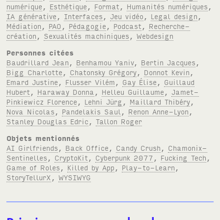
numérique
,
Esthétique
,
Format
,
Humanités numériques
,
IA générative
,
Interfaces
,
Jeu vidéo
,
Legal design
,
Médiation
,
PAO
,
Pédagogie
,
Podcast
,
Recherche-
création
,
Sexualités machiniques
,
Webdesign
Personnes citées
Baudrillard Jean
,
Benhamou Yaniv
,
Bertin Jacques
,
Bigg Charlotte
,
Chatonsky Grégory
,
Donnot Kevin
,
Emard Justine
,
Flusser Vilém
,
Gay Élise
,
Guillaud
Hubert
,
Haraway Donna
,
Helleu Guillaume
,
Jamet-
Pinkiewicz Florence
,
Lehni Jürg
,
Maillard Thibéry
,
Nova Nicolas
,
Pandelakis Saul
,
Renon Anne-Lyon
,
Stanley Douglas Edric
,
Tallon Roger
Objets mentionnés
AI Girlfriends
,
Back Office
,
Candy Crush
,
Chamonix-
Sentinelles
,
CryptoKit
,
Cyberpunk 2077
,
Fucking Tech
,
Game of Roles
,
Killed by App
,
Play-to-Learn
,
StoryTellurX
,
WYSIWYG