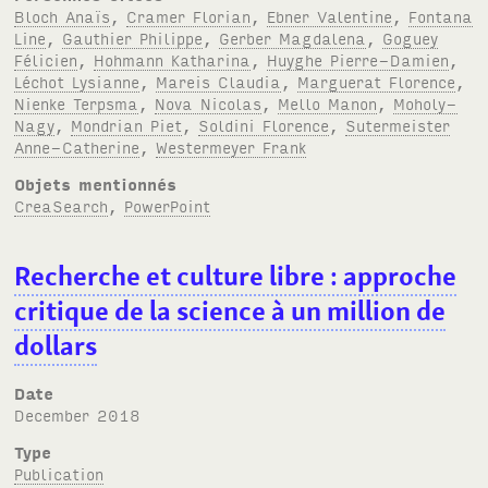
Bloch Anaïs
,
Cramer Florian
,
Ebner Valentine
,
Fontana
Line
,
Gauthier Philippe
,
Gerber Magdalena
,
Goguey
Félicien
,
Hohmann Katharina
,
Huyghe Pierre-Damien
,
Léchot Lysianne
,
Mareis Claudia
,
Marguerat Florence
,
Nienke Terpsma
,
Nova Nicolas
,
Mello Manon
,
Moholy-
Nagy
,
Mondrian Piet
,
Soldini Florence
,
Sutermeister
Anne-Catherine
,
Westermeyer Frank
Objets mentionnés
CreaSearch
,
PowerPoint
Recherche et culture libre : approche
critique de la science à un million de
dollars
Date
December 2018
Type
Publication