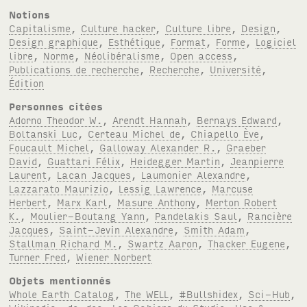
Notions
Capitalisme
,
Culture hacker
,
Culture libre
,
Design
,
Design graphique
,
Esthétique
,
Format
,
Forme
,
Logiciel
libre
,
Norme
,
Néolibéralisme
,
Open access
,
Publications de recherche
,
Recherche
,
Université
,
Édition
Personnes citées
Adorno Theodor W.
,
Arendt Hannah
,
Bernays Edward
,
Boltanski Luc
,
Certeau Michel de
,
Chiapello Ève
,
Foucault Michel
,
Galloway Alexander R.
,
Graeber
David
,
Guattari Félix
,
Heidegger Martin
,
Jeanpierre
Laurent
,
Lacan Jacques
,
Laumonier Alexandre
,
Lazzarato Maurizio
,
Lessig Lawrence
,
Marcuse
Herbert
,
Marx Karl
,
Masure Anthony
,
Merton Robert
K.
,
Moulier-Boutang Yann
,
Pandelakis Saul
,
Rancière
Jacques
,
Saint-Jevin Alexandre
,
Smith Adam
,
Stallman Richard M.
,
Swartz Aaron
,
Thacker Eugene
,
Turner Fred
,
Wiener Norbert
Objets mentionnés
Whole Earth Catalog
,
The WELL
,
#Bullshidex
,
Sci-Hub
,