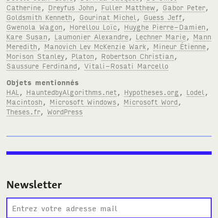
Catherine
,
Dreyfus John
,
Fuller Matthew
,
Gabor Peter
,
Goldsmith Kenneth
,
Gourinat Michel
,
Guess Jeff
,
Gwenola Wagon
,
Horellou Loïc
,
Huyghe Pierre-Damien
,
Kare Susan
,
Laumonier Alexandre
,
Lechner Marie
,
Mann
Meredith
,
Manovich Lev McKenzie Wark
,
Mineur Étienne
,
Morison Stanley
,
Platon
,
Robertson Christian
,
Saussure Ferdinand
,
Vitali-Rosati Marcello
Objets mentionnés
HAL
,
HauntedbyAlgorithms.net
,
Hypotheses.org
,
Lodel
,
Macintosh
,
Microsoft Windows
,
Microsoft Word
,
Theses.fr
,
WordPress
Newsletter