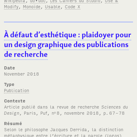
Wikipedia
,
do•doc
,
Les Cahiers du Studio
,
Use &
Modify
,
Monoïde
,
Usable
,
Code X
À défaut d’esthétique : plaidoyer pour
un design graphique des publications
de recherche
Date
November 2018
Type
Publication
Contexte
Article publié dans la revue de recherche
Sciences du
Design
, Paris, Puf, n
8, novembre 2018, p.
67-78
o
Résumé
Selon le philosophe Jacques Derrida, la distinction
métaphysique entre l’écriture et la parole (
logos
)