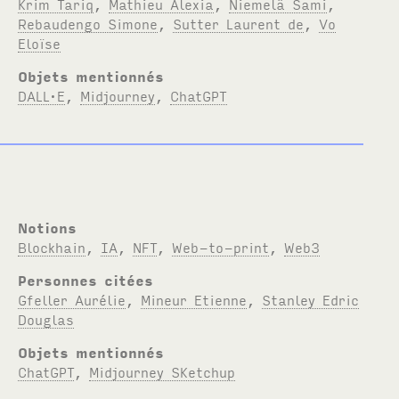
Krim Tariq
,
Mathieu Alexia
,
Niemelä Sami
,
Rebaudengo Simone
,
Sutter Laurent de
,
Vo
Eloïse
Objets mentionnés
DALL·E
,
Midjourney
,
ChatGPT
Notions
Blockhain
,
IA
,
NFT
,
Web-to-print
,
Web3
Personnes citées
Gfeller Aurélie
,
Mineur Etienne
,
Stanley Edric
Douglas
Objets mentionnés
ChatGPT
,
Midjourney SKetchup