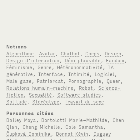
Notions
Algorithme
,
Avatar
,
Chatbot
,
Corps
,
Design
,
Design d'interaction
,
Déni plausible
,
Fandom
,
Féminisme
,
Genre
,
Hétéronormativité
,
IA
générative
,
Interface
,
Intimité
,
Logiciel
,
Male gaze
,
Patriarcat
,
Pornographie
,
Queer
,
Relations humain-machine
,
Robot
,
Science-
fiction
,
Sexualité
,
Software studies
,
Solitude
,
Stéréotype
,
Travail du sexe
Personnes citées
Bailey Moya
,
Bortolotti Marie-Mathilde
,
Chen
Qian
,
Cheng Michelle
,
Cole Samantha
,
Čupková Dominika
,
Donnot Kévin
,
Duguay