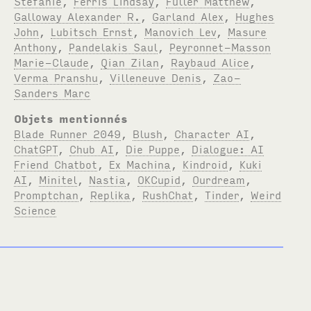
Stefanie
,
Ferris Lindsay
,
Fuller Matthew
,
Galloway Alexander R.
,
Garland Alex
,
Hughes
John
,
Lubitsch Ernst
,
Manovich Lev
,
Masure
Anthony
,
Pandelakis Saul
,
Peyronnet-Masson
Marie-Claude
,
Qian Zilan
,
Raybaud Alice
,
Verma Pranshu
,
Villeneuve Denis
,
Zao-
Sanders Marc
Objets mentionnés
Blade Runner 2049
,
Blush
,
Character AI
,
ChatGPT
,
Chub AI
,
Die Puppe
,
Dialogue: AI
Friend Chatbot
,
Ex Machina
,
Kindroid
,
Kuki
AI
,
Minitel
,
Nastia
,
OKCupid
,
Ourdream
,
Promptchan
,
Replika
,
RushChat
,
Tinder
,
Weird
Science