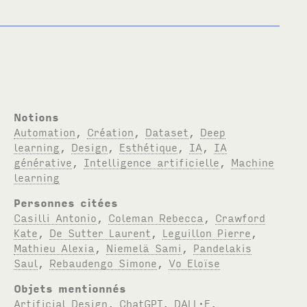
Notions
Automation
,
Création
,
Dataset
,
Deep
learning
,
Design
,
Esthétique
,
IA
,
IA
générative
,
Intelligence artificielle
,
Machine
learning
Personnes citées
Casilli Antonio
,
Coleman Rebecca
,
Crawford
Kate
,
De Sutter Laurent
,
Leguillon Pierre
,
Mathieu Alexia
,
Niemelä Sami
,
Pandelakis
Saul
,
Rebaudengo Simone
,
Vo Eloïse
Objets mentionnés
Artificial Design
,
ChatGPT
,
DALL·E
,