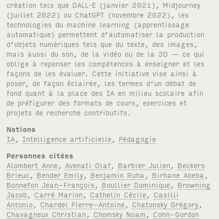
création tels que DALL·E (janvier 2021), Midjourney
(juillet 2022) ou ChatGPT (novembre 2022), les
technologies du
machine learning
(apprentissage
automatique) permettent d’automatiser la production
d’objets numériques tels que du texte, des images,
mais aussi du son, de la vidéo ou de la 3D — ce qui
oblige à repenser les compétences à enseigner et les
façons de les évaluer. Cette initiative vise ainsi à
poser, de façon éclairée, les termes d’un débat de
fond quant à la place des IA en milieu scolaire afin
de préfigurer des formats de cours, exercices et
projets de recherche contributifs.
Notions
IA
,
Intelligence artificielle
,
Pédagogie
Personnes citées
Alombert Anne
,
Avenati Olaf
,
Barbier Julien
,
Beckers
Brieuc
,
Bender Emily
,
Benjamin Ruha
,
Birhane Abeba
,
Bonnefon Jean-François
,
Boullier Dominique
,
Browning
Jacob
,
Carré Marion
,
Cathelin Cécile
,
Casilli
Antonio
,
Chardel Pierre-Antoine
,
Chatonsky Grégory
,
Chavagneux Christian
,
Chomsky Noam
,
Cohn-Gordon