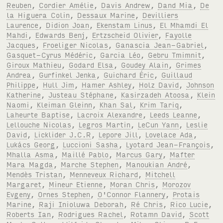
Reuben
,
Cordier Amélie
,
Davis Andrew
,
Dand Mia
,
De
la Higuera Colin
,
Dessaux Marine
,
Devilliers
Laurence
,
Didion Joan
,
Ekenstam Linus
,
El Mhamdi El
Mahdi
,
Edwards Benj
,
Ertzscheid Olivier
,
Fayolle
Jacques
,
Froeliger Nicolas
,
Ganascia Jean-Gabriel
,
Gasquet-Cyrus Médéric
,
Garcia Léo
,
Gebru Tmimnit
,
Giroux Mathieu
,
Godard Elsa
,
Goudey Alain
,
Grimes
Andrea
,
Gurfinkel Jenka
,
Guichard Éric
,
Guillaud
Philippe
,
Hull Jim
,
Hamer Ashley
,
Holz David
,
Johnson
Katherine
,
Justeau Stéphane
,
Kasirzadeh Atoosa
,
Klein
Naomi
,
Kleiman Gleinn
,
Khan Sal
,
Krim Tariq
,
Laheurte Baptise
,
Lacroix Alexandre
,
Leeds Leanne
,
Lellouche Nicolas
,
Legros Martin
,
LeCun Yann
,
Leslie
David
,
Licklider J.C.R
,
Lepore Jill
,
Lovelace Ada
,
Lukács Georg
,
Luccioni Sasha
,
Lyotard Jean-François
,
Mhalla Asma
,
Maillé Pablo
,
Marcus Gary
,
Mafter
Mara Magda
,
Marche Stephen
,
Manoukian André
,
Mendès Tristan
,
Menneveux Richard
,
Mitchell
Margaret
,
Mineur Etienne
,
Moran Chris
,
Morozov
Evgeny
,
Ornes Stephen
,
O'Connor Flannery
,
Protais
Marine
,
Raji Inioluwa Deborah
,
Ré Chris
,
Rico Lucie
,
Roberts Ian
,
Rodrigues Rachel
,
Rotamn David
,
Scott