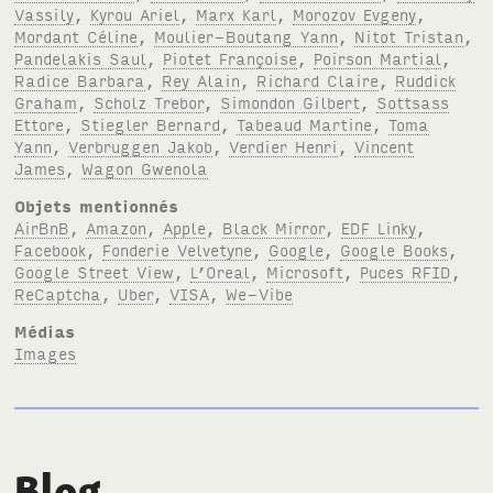
Vassily
,
Kyrou Ariel
,
Marx Karl
,
Morozov Evgeny
,
Mordant Céline
,
Moulier-Boutang Yann
,
Nitot Tristan
,
Pandelakis Saul
,
Piotet Françoise
,
Poirson Martial
,
Radice Barbara
,
Rey Alain
,
Richard Claire
,
Ruddick
Graham
,
Scholz Trebor
,
Simondon Gilbert
,
Sottsass
Ettore
,
Stiegler Bernard
,
Tabeaud Martine
,
Toma
Yann
,
Verbruggen Jakob
,
Verdier Henri
,
Vincent
James
,
Wagon Gwenola
Objets mentionnés
AirBnB
,
Amazon
,
Apple
,
Black Mirror
,
EDF Linky
,
Facebook
,
Fonderie Velvetyne
,
Google
,
Google Books
,
Google Street View
,
L’Oreal
,
Microsoft
,
Puces RFID
,
ReCaptcha
,
Uber
,
VISA
,
We-Vibe
Médias
Images
Blog