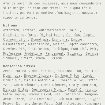
Afin de sortir de ces impasses, nous nous demanderons
si le design, en tant que travail de « qualités »
inutiles, pourrait permettre d’envisager de nouveaux
rapports au temps.
Notions
Attention
,
Artisan
,
Automatisation
,
Calcul
,
Capitalisme
,
Data
,
Digital labor
,
Données
,
Capta
,
Consommation
,
Domotique
,
Économie
,
Emploi
,
Manufacture
,
Marchandise
,
Métier
,
Objets connectés
,
Ouvrier
,
PIB
,
Plateformes
,
Politique
,
Publicité
,
Prix
,
Profession
,
Prolétaire
,
Rendement
,
Salariat
,
Service
,
Sommeil
,
Smart
,
Travail
,
Valeur
Personnes citées
Arendt Hannah
,
Bell Karissa
,
Boltanski Luc
,
Boullier
Dominique
,
Brooker Charlie
,
Carboni Milco
,
Cardon
Dominique
,
Casilli Antonio A.
,
Chiapello Ève
,
Citton
Yves
,
Colin Nicolas
,
Conte Richard
,
Crary Jonathan
,
Deleuze Gilles
,
Des sources Manon
,
Fauré Christian
,
Fétro Sophie
,
Frayne David
,
Geel Catherine
,
Gougeon
Jean-Pierre
,
Guez Emmanuel
,
Guillaud Hubert
,
Huyghe
Pierre-Damien
,
Jorion Paul
,
Jublin Aurialie
,
Kandinsky