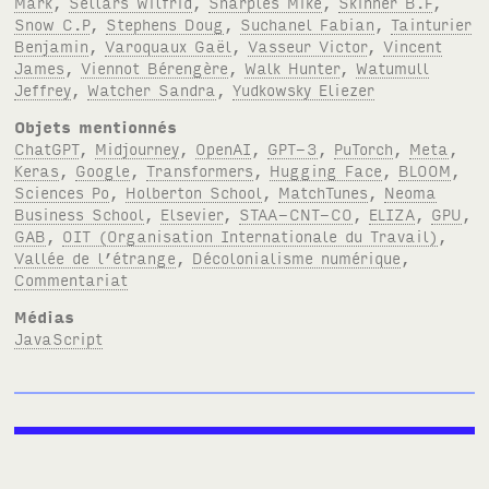
Mark
,
Sellars Wilfrid
,
Sharples Mike
,
Skinner B.F
,
Snow C.P
,
Stephens Doug
,
Suchanel Fabian
,
Tainturier
Benjamin
,
Varoquaux Gaël
,
Vasseur Victor
,
Vincent
James
,
Viennot Bérengère
,
Walk Hunter
,
Watumull
Jeffrey
,
Watcher Sandra
,
Yudkowsky Eliezer
Objets mentionnés
ChatGPT
,
Midjourney
,
OpenAI
,
GPT-3
,
PuTorch
,
Meta
,
Keras
,
Google
,
Transformers
,
Hugging Face
,
BLOOM
,
Sciences Po
,
Holberton School
,
MatchTunes
,
Neoma
Business School
,
Elsevier
,
STAA-CNT-CO
,
ELIZA
,
GPU
,
GAB
,
OIT (Organisation Internationale du Travail)
,
Vallée de l’étrange
,
Décolonialisme numérique
,
Commentariat
Médias
JavaScript