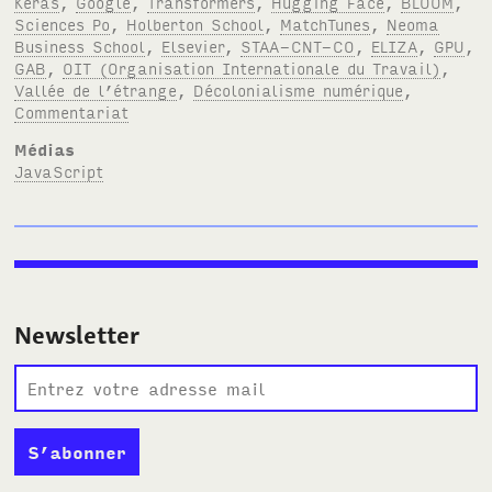
Keras
,
Google
,
Transformers
,
Hugging Face
,
BLOOM
,
Sciences Po
,
Holberton School
,
MatchTunes
,
Neoma
Business School
,
Elsevier
,
STAA-CNT-CO
,
ELIZA
,
GPU
,
GAB
,
OIT (Organisation Internationale du Travail)
,
Vallée de l’étrange
,
Décolonialisme numérique
,
Commentariat
Médias
JavaScript
Newsletter