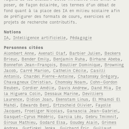
poser, de façon éclairée, les termes d’un débat de
fond quant à la place des IA en milieu scolaire afin
de préfigurer des formats de cours, exercices et
projets de recherche contributifs.
Notions
IA
,
Intelligence artificielle
,
Pédagogie
Personnes citées
Alombert Anne
,
Avenati Olaf
,
Barbier Julien
,
Beckers
Brieuc
,
Bender Emily
,
Benjamin Ruha
,
Birhane Abeba
,
Bonnefon Jean-François
,
Boullier Dominique
,
Browning
Jacob
,
Carré Marion
,
Cathelin Cécile
,
Casilli
Antonio
,
Chardel Pierre-Antoine
,
Chatonsky Grégory
,
Chavagneux Christian
,
Chomsky Noam
,
Cohn-Gordon
Reuben
,
Cordier Amélie
,
Davis Andrew
,
Dand Mia
,
De
la Higuera Colin
,
Dessaux Marine
,
Devilliers
Laurence
,
Didion Joan
,
Ekenstam Linus
,
El Mhamdi El
Mahdi
,
Edwards Benj
,
Ertzscheid Olivier
,
Fayolle
Jacques
,
Froeliger Nicolas
,
Ganascia Jean-Gabriel
,
Gasquet-Cyrus Médéric
,
Garcia Léo
,
Gebru Tmimnit
,
Giroux Mathieu
,
Godard Elsa
,
Goudey Alain
,
Grimes
Andrea
,
Gurfinkel Jenka
,
Guichard Éric
,
Guillaud