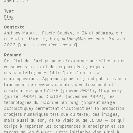
April 2023
Type
Blog
Contexte
Anthony Masure, Florie Souday, « IA et pédagogie :
un état de l’art », blog
AnthonyMasure.com
, 24 avril
2023 [pour la première version]
Résumé
Cet état de l’art propose d’examiner une sélection de
ressources traitant des enjeux pédagogiques
des « intelligences [dites] artificielles »
contemporaines. Apparues pour le grand public avec le
lancement de services orientés divertissement et
création tels que DALL·E (janvier 2021), Midjourney
(juillet 2022) ou ChatGPT (novembre 2022), les
technologies du
machine learning
(apprentissage
automatique) permettent d’automatiser la production
d’objets numériques tels que du texte, des images,
mais aussi du son, de la vidéo ou de la 3D — ce qui
oblige à repenser les compétences à enseigner et les
façons de les évaluer. Cette initiative vise ainsi à