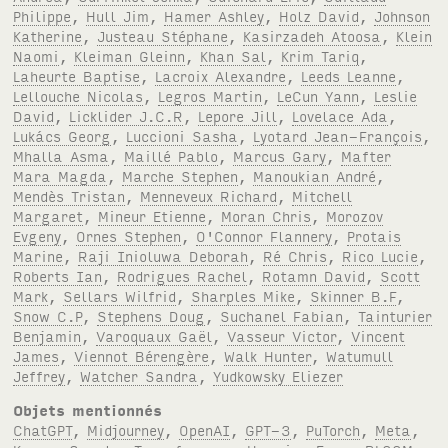
Philippe
,
Hull Jim
,
Hamer Ashley
,
Holz David
,
Johnson
Katherine
,
Justeau Stéphane
,
Kasirzadeh Atoosa
,
Klein
Naomi
,
Kleiman Gleinn
,
Khan Sal
,
Krim Tariq
,
Laheurte Baptise
,
Lacroix Alexandre
,
Leeds Leanne
,
Lellouche Nicolas
,
Legros Martin
,
LeCun Yann
,
Leslie
David
,
Licklider J.C.R
,
Lepore Jill
,
Lovelace Ada
,
Lukács Georg
,
Luccioni Sasha
,
Lyotard Jean-François
,
Mhalla Asma
,
Maillé Pablo
,
Marcus Gary
,
Mafter
Mara Magda
,
Marche Stephen
,
Manoukian André
,
Mendès Tristan
,
Menneveux Richard
,
Mitchell
Margaret
,
Mineur Etienne
,
Moran Chris
,
Morozov
Evgeny
,
Ornes Stephen
,
O'Connor Flannery
,
Protais
Marine
,
Raji Inioluwa Deborah
,
Ré Chris
,
Rico Lucie
,
Roberts Ian
,
Rodrigues Rachel
,
Rotamn David
,
Scott
Mark
,
Sellars Wilfrid
,
Sharples Mike
,
Skinner B.F
,
Snow C.P
,
Stephens Doug
,
Suchanel Fabian
,
Tainturier
Benjamin
,
Varoquaux Gaël
,
Vasseur Victor
,
Vincent
James
,
Viennot Bérengère
,
Walk Hunter
,
Watumull
Jeffrey
,
Watcher Sandra
,
Yudkowsky Eliezer
Objets mentionnés
ChatGPT
,
Midjourney
,
OpenAI
,
GPT-3
,
PuTorch
,
Meta
,