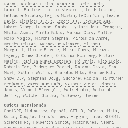
Naomi
,
Kleiman Gleinn
,
Khan Sal
,
Krim Tariq
,
Laheurte Baptise
,
Lacroix Alexandre
,
Leeds Leanne
,
Lellouche Nicolas
,
Legros Martin
,
LeCun Yann
,
Leslie
David
,
Licklider J.C.R
,
Lepore Jill
,
Lovelace Ada
,
Lukács Georg
,
Luccioni Sasha
,
Lyotard Jean-François
,
Mhalla Asma
,
Maillé Pablo
,
Marcus Gary
,
Mafter
Mara Magda
,
Marche Stephen
,
Manoukian André
,
Mendès Tristan
,
Menneveux Richard
,
Mitchell
Margaret
,
Mineur Etienne
,
Moran Chris
,
Morozov
Evgeny
,
Ornes Stephen
,
O'Connor Flannery
,
Protais
Marine
,
Raji Inioluwa Deborah
,
Ré Chris
,
Rico Lucie
,
Roberts Ian
,
Rodrigues Rachel
,
Rotamn David
,
Scott
Mark
,
Sellars Wilfrid
,
Sharples Mike
,
Skinner B.F
,
Snow C.P
,
Stephens Doug
,
Suchanel Fabian
,
Tainturier
Benjamin
,
Varoquaux Gaël
,
Vasseur Victor
,
Vincent
James
,
Viennot Bérengère
,
Walk Hunter
,
Watumull
Jeffrey
,
Watcher Sandra
,
Yudkowsky Eliezer
Objets mentionnés
ChatGPT
,
Midjourney
,
OpenAI
,
GPT-3
,
PuTorch
,
Meta
,
Keras
,
Google
,
Transformers
,
Hugging Face
,
BLOOM
,
Sciences Po
,
Holberton School
,
MatchTunes
,
Neoma
Business School
,
Elsevier
,
STAA-CNT-CO
,
ELIZA
,
GPU
,