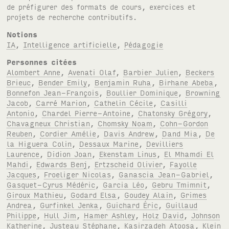
de préfigurer des formats de cours, exercices et
projets de recherche contributifs.
Notions
IA
,
Intelligence artificielle
,
Pédagogie
Personnes citées
Alombert Anne
,
Avenati Olaf
,
Barbier Julien
,
Beckers
Brieuc
,
Bender Emily
,
Benjamin Ruha
,
Birhane Abeba
,
Bonnefon Jean-François
,
Boullier Dominique
,
Browning
Jacob
,
Carré Marion
,
Cathelin Cécile
,
Casilli
Antonio
,
Chardel Pierre-Antoine
,
Chatonsky Grégory
,
Chavagneux Christian
,
Chomsky Noam
,
Cohn-Gordon
Reuben
,
Cordier Amélie
,
Davis Andrew
,
Dand Mia
,
De
la Higuera Colin
,
Dessaux Marine
,
Devilliers
Laurence
,
Didion Joan
,
Ekenstam Linus
,
El Mhamdi El
Mahdi
,
Edwards Benj
,
Ertzscheid Olivier
,
Fayolle
Jacques
,
Froeliger Nicolas
,
Ganascia Jean-Gabriel
,
Gasquet-Cyrus Médéric
,
Garcia Léo
,
Gebru Tmimnit
,
Giroux Mathieu
,
Godard Elsa
,
Goudey Alain
,
Grimes
Andrea
,
Gurfinkel Jenka
,
Guichard Éric
,
Guillaud
Philippe
,
Hull Jim
,
Hamer Ashley
,
Holz David
,
Johnson
Katherine
,
Justeau Stéphane
,
Kasirzadeh Atoosa
,
Klein