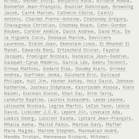
Bonnefon Jean-François
,
Boullier Dominique
,
Browning
Jacob
,
Carré Marion
,
Cathelin Cécile
,
Casilli
Antonio
,
Chardel Pierre-Antoine
,
Chatonsky Grégory
,
Chavagneux Christian
,
Chomsky Noam
,
Cohn-Gordon
Reuben
,
Cordier Amélie
,
Davis Andrew
,
Dand Mia
,
De
la Higuera Colin
,
Dessaux Marine
,
Devilliers
Laurence
,
Didion Joan
,
Ekenstam Linus
,
El Mhamdi El
Mahdi
,
Edwards Benj
,
Ertzscheid Olivier
,
Fayolle
Jacques
,
Froeliger Nicolas
,
Ganascia Jean-Gabriel
,
Gasquet-Cyrus Médéric
,
Garcia Léo
,
Gebru Tmimnit
,
Giroux Mathieu
,
Godard Elsa
,
Goudey Alain
,
Grimes
Andrea
,
Gurfinkel Jenka
,
Guichard Éric
,
Guillaud
Philippe
,
Hull Jim
,
Hamer Ashley
,
Holz David
,
Johnson
Katherine
,
Justeau Stéphane
,
Kasirzadeh Atoosa
,
Klein
Naomi
,
Kleiman Gleinn
,
Khan Sal
,
Krim Tariq
,
Laheurte Baptise
,
Lacroix Alexandre
,
Leeds Leanne
,
Lellouche Nicolas
,
Legros Martin
,
LeCun Yann
,
Leslie
David
,
Licklider J.C.R
,
Lepore Jill
,
Lovelace Ada
,
Lukács Georg
,
Luccioni Sasha
,
Lyotard Jean-François
,
Mhalla Asma
,
Maillé Pablo
,
Marcus Gary
,
Mafter
Mara Magda
,
Marche Stephen
,
Manoukian André
,
Mendès Tristan
,
Menneveux Richard
,
Mitchell