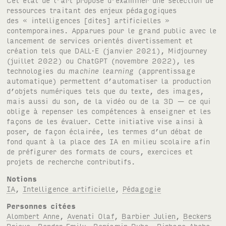
ressources traitant des enjeux pédagogiques
des « intelligences [dites] artificielles »
contemporaines. Apparues pour le grand public avec le
lancement de services orientés divertissement et
création tels que DALL·E (janvier 2021), Midjourney
(juillet 2022) ou ChatGPT (novembre 2022), les
technologies du
machine learning
(apprentissage
automatique) permettent d’automatiser la production
d’objets numériques tels que du texte, des images,
mais aussi du son, de la vidéo ou de la 3D — ce qui
oblige à repenser les compétences à enseigner et les
façons de les évaluer. Cette initiative vise ainsi à
poser, de façon éclairée, les termes d’un débat de
fond quant à la place des IA en milieu scolaire afin
de préfigurer des formats de cours, exercices et
projets de recherche contributifs.
Notions
IA
,
Intelligence artificielle
,
Pédagogie
Personnes citées
Alombert Anne
,
Avenati Olaf
,
Barbier Julien
,
Beckers
Brieuc
,
Bender Emily
,
Benjamin Ruha
,
Birhane Abeba
,