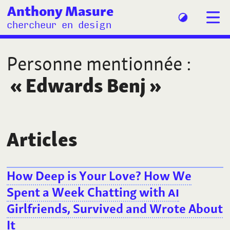
Anthony Masure
chercheur en design
Personne mentionnée
:
«
Edwards Benj
»
Articles
How Deep is Your Love? How We
Spent a Week Chatting with
AI
Girlfriends, Survived and Wrote About
It