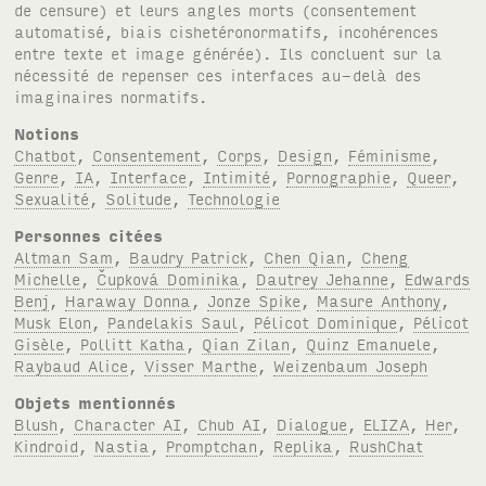
de censure) et leurs angles morts (consentement
automatisé, biais cishetéronormatifs, incohérences
entre texte et image générée). Ils concluent sur la
nécessité de repenser ces interfaces au-delà des
imaginaires normatifs.
Notions
Chatbot
,
Consentement
,
Corps
,
Design
,
Féminisme
,
Genre
,
IA
,
Interface
,
Intimité
,
Pornographie
,
Queer
,
Sexualité
,
Solitude
,
Technologie
Personnes citées
Altman Sam
,
Baudry Patrick
,
Chen Qian
,
Cheng
Michelle
,
Čupková Dominika
,
Dautrey Jehanne
,
Edwards
Benj
,
Haraway Donna
,
Jonze Spike
,
Masure Anthony
,
Musk Elon
,
Pandelakis Saul
,
Pélicot Dominique
,
Pélicot
Gisèle
,
Pollitt Katha
,
Qian Zilan
,
Quinz Emanuele
,
Raybaud Alice
,
Visser Marthe
,
Weizenbaum Joseph
Objets mentionnés
Blush
,
Character AI
,
Chub AI
,
Dialogue
,
ELIZA
,
Her
,
Kindroid
,
Nastia
,
Promptchan
,
Replika
,
RushChat