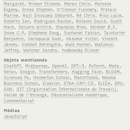
Margaret
,
Mineur Etienne
,
Moran Chris
,
Morozov
Evgeny
,
Ornes Stephen
,
O'Connor Flannery
,
Protais
Marine
,
Raji Inioluwa Deborah
,
Ré Chris
,
Rico Lucie
,
Roberts Ian
,
Rodrigues Rachel
,
Rotamn David
,
Scott
Mark
,
Sellars Wilfrid
,
Sharples Mike
,
Skinner B.F
,
Snow C.P
,
Stephens Doug
,
Suchanel Fabian
,
Tainturier
Benjamin
,
Varoquaux Gaël
,
Vasseur Victor
,
Vincent
James
,
Viennot Bérengère
,
Walk Hunter
,
Watumull
Jeffrey
,
Watcher Sandra
,
Yudkowsky Eliezer
Objets mentionnés
ChatGPT
,
Midjourney
,
OpenAI
,
GPT-3
,
PuTorch
,
Meta
,
Keras
,
Google
,
Transformers
,
Hugging Face
,
BLOOM
,
Sciences Po
,
Holberton School
,
MatchTunes
,
Neoma
Business School
,
Elsevier
,
STAA-CNT-CO
,
ELIZA
,
GPU
,
GAB
,
OIT (Organisation Internationale du Travail)
,
Vallée de l’étrange
,
Décolonialisme numérique
,
Commentariat
Médias
JavaScript