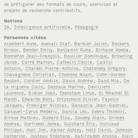
de préfigurer des formats de cours, exercices et
projets de recherche contributifs.
Notions
IA
,
Intelligence artificielle
,
Pédagogie
Personnes citées
Alombert Anne
,
Avenati Olaf
,
Barbier Julien
,
Beckers
Brieuc
,
Bender Emily
,
Benjamin Ruha
,
Birhane Abeba
,
Bonnefon Jean-François
,
Boullier Dominique
,
Browning
Jacob
,
Carré Marion
,
Cathelin Cécile
,
Casilli
Antonio
,
Chardel Pierre-Antoine
,
Chatonsky Grégory
,
Chavagneux Christian
,
Chomsky Noam
,
Cohn-Gordon
Reuben
,
Cordier Amélie
,
Davis Andrew
,
Dand Mia
,
De
la Higuera Colin
,
Dessaux Marine
,
Devilliers
Laurence
,
Didion Joan
,
Ekenstam Linus
,
El Mhamdi El
Mahdi
,
Edwards Benj
,
Ertzscheid Olivier
,
Fayolle
Jacques
,
Froeliger Nicolas
,
Ganascia Jean-Gabriel
,
Gasquet-Cyrus Médéric
,
Garcia Léo
,
Gebru Tmimnit
,
Giroux Mathieu
,
Godard Elsa
,
Goudey Alain
,
Grimes
Andrea
,
Gurfinkel Jenka
,
Guichard Éric
,
Guillaud
Philippe
,
Hull Jim
,
Hamer Ashley
,
Holz David
,
Johnson
Katherine
,
Justeau Stéphane
,
Kasirzadeh Atoosa
,
Klein