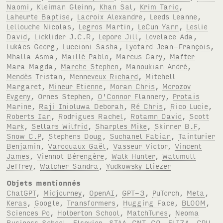
Naomi
,
Kleiman Gleinn
,
Khan Sal
,
Krim Tariq
,
Laheurte Baptise
,
Lacroix Alexandre
,
Leeds Leanne
,
Lellouche Nicolas
,
Legros Martin
,
LeCun Yann
,
Leslie
David
,
Licklider J.C.R
,
Lepore Jill
,
Lovelace Ada
,
Lukács Georg
,
Luccioni Sasha
,
Lyotard Jean-François
,
Mhalla Asma
,
Maillé Pablo
,
Marcus Gary
,
Mafter
Mara Magda
,
Marche Stephen
,
Manoukian André
,
Mendès Tristan
,
Menneveux Richard
,
Mitchell
Margaret
,
Mineur Etienne
,
Moran Chris
,
Morozov
Evgeny
,
Ornes Stephen
,
O'Connor Flannery
,
Protais
Marine
,
Raji Inioluwa Deborah
,
Ré Chris
,
Rico Lucie
,
Roberts Ian
,
Rodrigues Rachel
,
Rotamn David
,
Scott
Mark
,
Sellars Wilfrid
,
Sharples Mike
,
Skinner B.F
,
Snow C.P
,
Stephens Doug
,
Suchanel Fabian
,
Tainturier
Benjamin
,
Varoquaux Gaël
,
Vasseur Victor
,
Vincent
James
,
Viennot Bérengère
,
Walk Hunter
,
Watumull
Jeffrey
,
Watcher Sandra
,
Yudkowsky Eliezer
Objets mentionnés
ChatGPT
,
Midjourney
,
OpenAI
,
GPT-3
,
PuTorch
,
Meta
,
Keras
,
Google
,
Transformers
,
Hugging Face
,
BLOOM
,
Sciences Po
,
Holberton School
,
MatchTunes
,
Neoma
Business School
,
Elsevier
,
STAA-CNT-CO
,
ELIZA
,
GPU
,