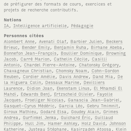
de préfigurer des formats de cours, exercices et
projets de recherche contributifs.
Notions
IA
,
Intelligence artificielle
,
Pédagogie
Personnes citées
Alombert Anne
,
Avenati Olaf
,
Barbier Julien
,
Beckers
Brieuc
,
Bender Emily
,
Benjamin Ruha
,
Birhane Abeba
,
Bonnefon Jean-François
,
Boullier Dominique
,
Browning
Jacob
,
Carré Marion
,
Cathelin Cécile
,
Casilli
Antonio
,
Chardel Pierre-Antoine
,
Chatonsky Grégory
,
Chavagneux Christian
,
Chomsky Noam
,
Cohn-Gordon
Reuben
,
Cordier Amélie
,
Davis Andrew
,
Dand Mia
,
De
la Higuera Colin
,
Dessaux Marine
,
Devilliers
Laurence
,
Didion Joan
,
Ekenstam Linus
,
El Mhamdi El
Mahdi
,
Edwards Benj
,
Ertzscheid Olivier
,
Fayolle
Jacques
,
Froeliger Nicolas
,
Ganascia Jean-Gabriel
,
Gasquet-Cyrus Médéric
,
Garcia Léo
,
Gebru Tmimnit
,
Giroux Mathieu
,
Godard Elsa
,
Goudey Alain
,
Grimes
Andrea
,
Gurfinkel Jenka
,
Guichard Éric
,
Guillaud
Philippe
,
Hull Jim
,
Hamer Ashley
,
Holz David
,
Johnson
Katherine
,
Justeau Stéphane
,
Kasirzadeh Atoosa
,
Klein