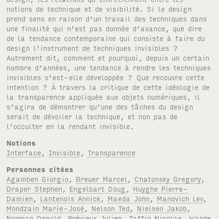
notions de technique et de visibilité. Si le design
prend sens en raison d’un travail des techniques dans
une finalité qui n’est pas donnée d’avance, que dire
de la tendance contemporaine qui consiste à faire du
design l’instrument de techniques invisibles ?
Autrement dit, comment et pourquoi, depuis un certain
nombre d’années, une tendance à rendre les techniques
invisibles s’est-elle développée ? Que recouvre cette
intention ? À travers la critique de cette idéologie de
la transparence appliquée aux objets numériques, il
s’agira de démontrer qu’une des tâches du design
serait de dévoiler la technique, et non pas de
l’occulter en la rendant invisible.
Notions
Interface
,
Invisible
,
Transparence
Personnes citées
Agamben Giorgio
,
Breuer Marcel
,
Chatonsky Gregory
,
Draper Stephen
,
Engelbart Doug
,
Huyghe Pierre-
Damien
,
Lantenois Annick
,
Maeda John
,
Manovich Lev
,
Mondzain Marie-José
,
Nelson Ted
,
Nielsen Jakob
,
Norman Donald
,
Prévieux Julien
,
Taffin Nicolas
,
Warde