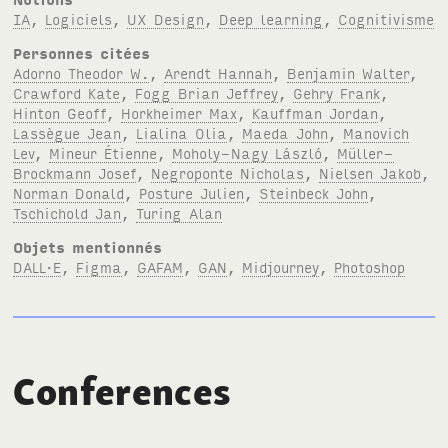
IA
,
Logiciels
,
UX Design
,
Deep learning
,
Cognitivisme
Personnes citées
Adorno Theodor W.
,
Arendt Hannah
,
Benjamin Walter
,
Crawford Kate
,
Fogg Brian Jeffrey
,
Gehry Frank
,
Hinton Geoff
,
Horkheimer Max
,
Kauffman Jordan
,
Lassègue Jean
,
Lialina Olia
,
Maeda John
,
Manovich
Lev
,
Mineur Étienne
,
Moholy-Nagy László
,
Müller-
Brockmann Josef
,
Negroponte Nicholas
,
Nielsen Jakob
,
Norman Donald
,
Posture Julien
,
Steinbeck John
,
Tschichold Jan
,
Turing Alan
Objets mentionnés
DALL·E
,
Figma
,
GAFAM
,
GAN
,
Midjourney
,
Photoshop
Conferences