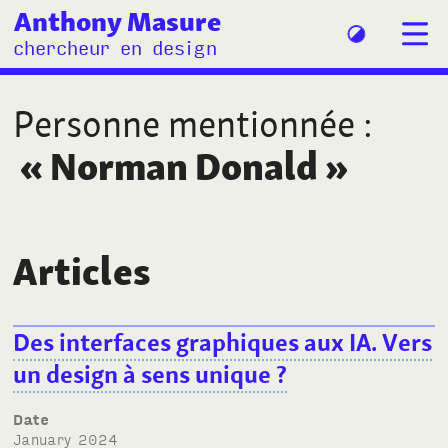
Anthony Masure
chercheur en design
Personne mentionnée
:
«
Norman Donald
»
Articles
Des interfaces graphiques aux IA. Vers
un design à sens unique ?
Date
January 2024