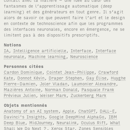
fantasmes de l’apprentissage automatique (
deep
learning
) et des générateurs en tout genre. Il s’agit
alors de savoir ce que peuvent faire l’art et le design
en contexte de technoscience afin que les programmes
des interfaces neuronales, encore en émergence, ne se
limitent pas à des dispositifs prescriptifs.
Notions
IA
,
Intelligence artificielle
,
Interface
,
Interface
neuronale
,
Machine learning
,
Neuroscience
Personnes citées
Cardon Dominique
,
Cointet Jean-Philippe
,
Crawford
Kate
,
Donnot Kévin
,
Draper Stephen
,
Gay Élise
,
Huyghe
Pierre-Damien
,
Joler Vladan
,
Laumonier Alexandre
,
Mazières Antoine
,
Norman Donald
,
Pasquale Frank
Prévieux Julien
,
Weiser Mark
,
Zuckerberg Mark
Objets mentionnés
Anatomy of an AI system
,
Apple
,
ChatGPT
,
DALL-E
,
Davinci's Insights
,
Google DeepMind AlphaGo
,
IBM
Deep Blue
,
MidJourney
,
Neuralink
,
Oculus Rift
,
What
Shall We Do Next ?
,
Xerox Star
,
Zones Sensibles