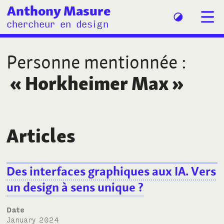
Anthony Masure
chercheur en design
Personne mentionnée
:
«
Horkheimer Max
»
Articles
Des interfaces graphiques aux IA. Vers
un design à sens unique ?
Date
January 2024