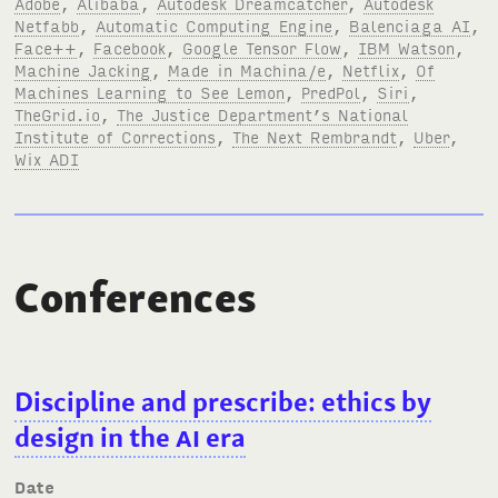
Adobe
,
Alibaba
,
Autodesk Dreamcatcher
,
Autodesk
Netfabb
,
Automatic Computing Engine
,
Balenciaga AI
,
Face++
,
Facebook
,
Google Tensor Flow
,
IBM Watson
,
Machine Jacking
,
Made in Machina/e
,
Netflix
,
Of
Machines Learning to See Lemon
,
PredPol
,
Siri
,
TheGrid.io
,
The Justice Department’s National
Institute of Corrections
,
The Next Rembrandt
,
Uber
,
Wix ADI
Conferences
Discipline and prescribe: ethics by
design in the
AI
era
Date