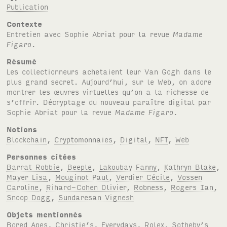
Publication
Contexte
Entretien avec Sophie Abriat pour la revue
Madame
Figaro
.
Résumé
Les collectionneurs achetaient leur Van Gogh dans le
plus grand secret. Aujourd’hui, sur le Web, on adore
montrer les œuvres virtuelles qu’on a la richesse de
s’offrir. Décryptage du nouveau paraître digital par
Sophie Abriat pour la revue
Madame Figaro
.
Notions
Blockchain
,
Cryptomonnaies
,
Digital
,
NFT
,
Web
Personnes citées
Barrat Robbie
,
Beeple
,
Lakoubay Fanny
,
Kathryn Blake
,
Mayer Lisa
,
Mouginot Paul
,
Verdier Cécile
,
Vossen
Caroline
,
Rihard-Cohen Olivier
,
Robness
,
Rogers Ian
,
Snoop Dogg
,
Sundaresan Vignesh
Objets mentionnés
Bored Apes
,
Christie’s
,
Everydays
,
Rolex
,
Sotheby’s