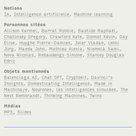
Notions
IA
,
Intelligence artificielle
,
Machine learning
Personnes citées
Allison Karmel
,
Barrat Robbie
,
Bastide Raphaël
,
Chatonsky Gregory
,
Crawford kate
,
Donnot Kévin
,
Gay
Élise
,
Huyghe Pierre-Damien
,
Joler Vladan
,
Lehni
Jürg
,
Maeda John
,
Mathieu Alexia
,
Niemelä Sami
,
Nova Nicolas
,
Rebaudengo Simone
,
Stanley Douglas
Edric
Objets mentionnés
Balenciaga AI
,
Chat GPT
,
Cryptokit
,
Davinci's
Insights
,
Domesticating Intelligence
,
Made in
Machina/e
,
Neurones
,
les intelligences simulées
,
The
Next Rembrandt
,
Thinking Machines
,
Twins
Médias
MP3
,
Slides