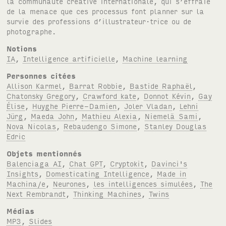
la communauté créative internationale, qui s’effraie
de la menace que ces processus font planner sur la
survie des professions d’illustrateur·trice ou de
photographe.
Notions
IA
,
Intelligence artificielle
,
Machine learning
Personnes citées
Allison Karmel
,
Barrat Robbie
,
Bastide Raphaël
,
Chatonsky Gregory
,
Crawford kate
,
Donnot Kévin
,
Gay
Élise
,
Huyghe Pierre-Damien
,
Joler Vladan
,
Lehni
Jürg
,
Maeda John
,
Mathieu Alexia
,
Niemelä Sami
,
Nova Nicolas
,
Rebaudengo Simone
,
Stanley Douglas
Edric
Objets mentionnés
Balenciaga AI
,
Chat GPT
,
Cryptokit
,
Davinci's
Insights
,
Domesticating Intelligence
,
Made in
Machina/e
,
Neurones
,
les intelligences simulées
,
The
Next Rembrandt
,
Thinking Machines
,
Twins
Médias
MP3
,
Slides