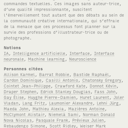
commandes textuelles. Ces images sans auteur·trice,
d’une qualité impressionnante, suscitent
l’émerveillement tout autant que des débats au sein de
la communauté créative internationale, qui s’effraie
de la menace que ces processus font planner sur la
survie des professions d’illustrateur·trice ou de
photographe.
Notions
IA
,
Intelligence artificielle
,
Interface
,
Interface
neuronale
,
Machine learning
,
Neuroscience
Personnes citées
Allison Karmel
,
Barrat Robbie
,
Bastide Raphaël
,
Cardon Dominique
,
Casilli Antonio
,
Chatonsky Gregory
,
Cointet Jean-Philippe
,
Crawford Kate
,
Donnot Kévin
,
Draper Stephen
,
Edrick Stanley Douglas
,
Fass John
,
Gay Élise
,
Huyghe Pierre-Damien
,
Huret Laurent
,
Joler
Vladan
,
Lang Fritz
,
Laumonier Alexandre
,
Lehni Jürg
,
Maeda John
,
Mathieu Alexia
,
Mazières Antoine
,
McClymont Alistair
,
Niemelä Sami
,
Norman Donald
Nova Nicolas
,
Pasquale Frank
,
Prévieux Julien
,
Rebaudengo Simone
,
Scott Ridley
,
Weiser Mark