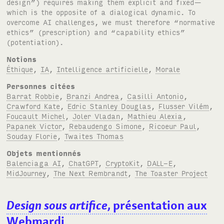
design”) requires making them explicit and fixed—
which is the opposite of a dialogical dynamic. To
overcome AI challenges, we must therefore “normative
ethics” (prescription) and “capability ethics”
(potentiation).
Notions
Éthique
,
IA
,
Intelligence artificielle
,
Morale
Personnes citées
Barrat Robbie
,
Branzi Andrea
,
Casilli Antonio
,
Crawford Kate
,
Edric Stanley Douglas
,
Flusser Vilém
,
Foucault Michel
,
Joler Vladan
,
Mathieu Alexia
,
Papanek Victor
,
Rebaudengo Simone
,
Ricoeur Paul
,
Souday Florie
,
Twaites Thomas
Objets mentionnés
Balenciaga AI
,
ChatGPT
,
CryptoKit
,
DALL-E
,
MidJourney
,
The Next Rembrandt
,
The Toaster Project
Design sous artifice
, présentation aux
Webmardi