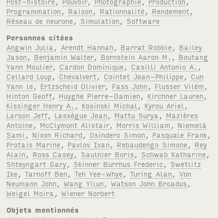
Post-histoire
,
Pouvoir
,
Photographie
,
Production
,
Programmation
,
Raison
,
Rationnalité
,
Rendement
,
Réseau de neurone
,
Simulation
,
Software
Personnes citées
Angwin Julia
,
Arendt Hannah
,
Barrat Robbie
,
Bailey
Jason
,
Benjamin Walter
,
Bornstein Aaron M.
,
Boutang
Yann Moulier
,
Cardon Dominique
,
Casilli Antonio A.
,
Cellard Loup
,
Chevalvert
,
Cointet Jean-Philippe
,
Cun
Yann le
,
Ertzscheid Olivier
,
Fass John
,
Flusser Vilém
,
Hinton Geoff
,
Huyghe Pierre-Damien
,
Kirchner Lauren
,
Kissinger Henry A.
,
Kosinski Michal
,
Kyrou Ariel
,
Larson Jeff
,
Lassègue Jean
,
Mattu Surya
,
Mazières
Antoine
,
McClymont Alistair
,
Morris William
,
Niemelä
Sami
,
Nixon Richard
,
Osindero Simon
,
Pasquale Frank
,
Protais Marine
,
Pavlov Ivan
,
Rebaudengo Simone
,
Rey
Alain
,
Ross Casey
,
Saulnier Boris
,
Schwab Katharine
,
Shteyngart Gary
,
Skinner Burrhus Frederic
,
Swetlitz
Ike
,
Tarnoff Ben
,
Teh Yee-Whye
,
Turing Alan
,
Von
Neumann John
,
Wang Yilun
,
Watson John Broadus
,
Weigel Moira
,
Wiener Norbert
Objets mentionnés