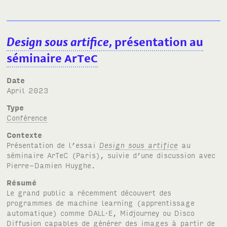
Design sous artifice
, présentation au
séminaire
A
r
T
e
C
Date
April 2023
Type
Conférence
Contexte
Présentation de l’essai
Design sous artifice
au
séminaire
A
r
T
e
C
(Paris), suivie d’une discussion avec
Pierre-Damien Huyghe.
Résumé
Le grand public a récemment découvert des
programmes de machine learning (apprentissage
automatique) comme
DALL·E
, Midjourney ou Disco
Diffusion capables de générer des images à partir de