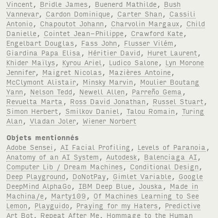
Vincent
,
Bridle James
,
Buenerd Mathilde
,
Bush
Vannevar
,
Cardon Dominique
,
Carter Shan
,
Cassili
Antonio
,
Chapoutot Johann
,
Charvolin Margaux
,
Child
Danielle
,
Cointet Jean-Philippe
,
Crawford Kate
,
Engelbart Douglas
,
Fass John
,
Flusser Vilém
,
Giardina Papa Elisa
,
Héritier David
,
Huret Laurent
,
Khider Maïlys
,
Kyrou Ariel
,
Ludico Salone
,
Lyn Morone
Jennifer
,
Maigret Nicolas
,
Mazières Antoine
,
McClymont Alistair
,
Minsky Marvin
,
Moulier Boutang
Yann
,
Nelson Tedd
,
Newell Allen
,
Parreño Gema
,
Revuelta Marta
,
Ross David Jonathan
,
Russel Stuart
,
Simon Herbert
,
Smilkov Daniel
,
Talou Romain
,
Turing
Alan
,
Vladan Joler
,
Wiener Norbert
Objets mentionnés
Adobe Sensei
,
AI Facial Profiling
,
Levels of Paranoia
,
Anatomy of an AI System
,
Autodesk
,
Balenciaga AI
,
Computer Lib / Dream Machines
,
Conditional Design
,
Deep Playground
,
DoNotPay
,
Gimlet Variable
,
Google
DeepMind AlphaGo
,
IBM Deep Blue
,
Jouska
,
Made in
Machina/e
,
Marty109
,
Of Machines Learning to See
Lemon
,
Playguido
,
Praying for my Haters
,
Predictive
Art Bot
,
Repeat After Me. Hommage to the Human