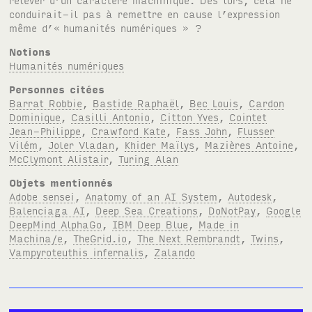
conduirait-il pas à remettre en cause l’expression
même d’« humanités numériques » ?
Notions
Humanités numériques
Personnes citées
Barrat Robbie
,
Bastide Raphaël
,
Bec Louis
,
Cardon
Dominique
,
Casilli Antonio
,
Citton Yves
,
Cointet
Jean-Philippe
,
Crawford Kate
,
Fass John
,
Flusser
Vilém
,
Joler Vladan
,
Khider Maïlys
,
Mazières Antoine
,
McClymont Alistair
,
Turing Alan
Objets mentionnés
Adobe sensei
,
Anatomy of an AI System
,
Autodesk
,
Balenciaga AI
,
Deep Sea Creations
,
DoNotPay
,
Google
DeepMind AlphaGo
,
IBM Deep Blue
,
Made in
Machina/e
,
TheGrid.io
,
The Next Rembrandt
,
Twins
,
Vampyroteuthis infernalis
,
Zalando