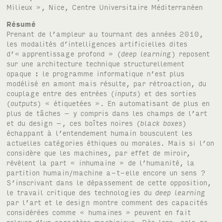
Milieux », Nice, Centre Universitaire Méditerranéen
Résumé
Prenant de l’ampleur au tournant des années 2010,
les modalités d’intelligences artificielles dites
d’« apprentissage profond » (
deep learning
) reposent
sur une architecture technique structurellement
opaque : le programme informatique n’est plus
modélisé en amont mais résulte, par rétroaction, du
couplage entre des entrées (
inputs
) et des sorties
(
outputs
) « étiquetées ». En automatisant de plus en
plus de tâches – y compris dans les champs de l’art
et du design –, ces boîtes noires (
black boxes
)
échappant à l’entendement humain bousculent les
actuelles catégories éthiques ou morales. Mais si l’on
considère que les machines, par effet de miroir,
révèlent la part « inhumaine » de l’humanité, la
partition humain/machine a-t-elle encore un sens ?
S’inscrivant dans le dépassement de cette opposition,
le travail critique des technologies du
deep learning
par l’art et le design montre comment des capacités
considérées comme « humaines » peuvent en fait
relever d’un caractère machinique. Dès lors, cela ne