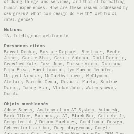
of doing things and services, and that of formatting
human experiences. How are these issues addressed by
designers? What can design do “with” artificial
intelligence?
Notions
IA
,
Intelligence artificielle
Personnes citées
Barrat Robbie
,
Bastide Raphaël
,
Bec Louis
,
Bridle
James
,
Carter Shan
,
Casilli Antonio
,
Child Danielle
,
Crawford Kate
,
Fass John
,
Flusser Vilém
,
Giardana
Papa Elisa
,
Huret Laurent
,
Lyn Morone Jennifer
,
Maigret Nicolas
,
McCarthy Lauren
,
McClymont
Alistair
,
Parreño Gema
,
Revuelta Marta
,
Smilkov
Daniel
,
Turing Alan
,
Vladan Joler
,
Walentynowicz
Dorota
Objets mentionnés
Adobe Sensei
,
Anatomy of an AI System
,
Autodesk
,
Back Office
,
Balenciaga AI
,
Black Box
,
Collecta.fr
,
Computer Lib / Dream Machines
,
Conditional Design
,
Cybernetic black box
,
Deep playground
,
Google
Autonomous Car
,
Google DeepMind AlphaGo
,
IBM Deep