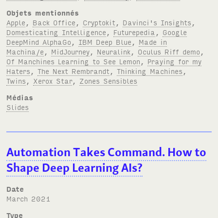
Objets mentionnés
Apple
,
Back Office
,
Cryptokit
,
Davinci's Insights
,
Domesticating Intelligence
,
Futurepedia
,
Google
DeepMind AlphaGo
,
IBM Deep Blue
,
Made in
Machina/e
,
MidJourney
,
Neuralink
,
Oculus Riff demo
,
Of Manchines Learning to See Lemon
,
Praying for my
Haters
,
The Next Rembrandt
,
Thinking Machines
,
Twins
,
Xerox Star
,
Zones Sensibles
Médias
Slides
Automation Takes Command. How to
Shape Deep Learning AIs?
Date
March 2021
Type