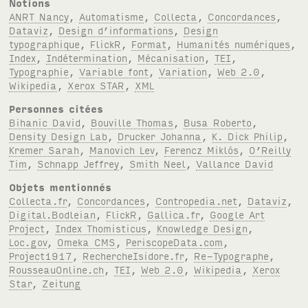
Notions
ANRT Nancy
,
Automatisme
,
Collecta
,
Concordances
,
Dataviz
,
Design d’informations
,
Design
typographique
,
FlickR
,
Format
,
Humanités numériques
,
Index
,
Indétermination
,
Mécanisation
,
TEI
,
Typographie
,
Variable font
,
Variation
,
Web 2.0
,
Wikipedia
,
Xerox STAR
,
XML
Personnes citées
Bihanic David
,
Bouville Thomas
,
Busa Roberto
,
Density Design Lab
,
Drucker Johanna
,
K. Dick Philip
,
Kremer Sarah
,
Manovich Lev
,
Ferencz Miklós
,
O’Reilly
Tim
,
Schnapp Jeffrey
,
Smith Neel
,
Vallance David
Objets mentionnés
Collecta.fr
,
Concordances
,
Contropedia.net
,
Dataviz
,
Digital.Bodleian
,
FlickR
,
Gallica.fr
,
Google Art
Project
,
Index Thomisticus
,
Knowledge Design
,
Loc.gov
,
Omeka CMS
,
PeriscopeData.com
,
Project1917
,
RechercheIsidore.fr
,
Re-Typographe
,
RousseauOnline.ch
,
TEI
,
Web 2.0
,
Wikipedia
,
Xerox
Star
,
Zeitung