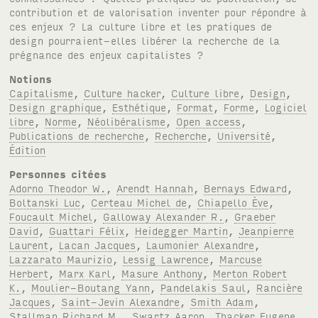
contribution et de valorisation inventer pour répondre à
ces enjeux ? La culture libre et les pratiques de
design pourraient-elles libérer la recherche de la
prégnance des enjeux capitalistes ?
Notions
Capitalisme
,
Culture hacker
,
Culture libre
,
Design
,
Design graphique
,
Esthétique
,
Format
,
Forme
,
Logiciel
libre
,
Norme
,
Néolibéralisme
,
Open access
,
Publications de recherche
,
Recherche
,
Université
,
Édition
Personnes citées
Adorno Theodor W.
,
Arendt Hannah
,
Bernays Edward
,
Boltanski Luc
,
Certeau Michel de
,
Chiapello Ève
,
Foucault Michel
,
Galloway Alexander R.
,
Graeber
David
,
Guattari Félix
,
Heidegger Martin
,
Jeanpierre
Laurent
,
Lacan Jacques
,
Laumonier Alexandre
,
Lazzarato Maurizio
,
Lessig Lawrence
,
Marcuse
Herbert
,
Marx Karl
,
Masure Anthony
,
Merton Robert
K.
,
Moulier-Boutang Yann
,
Pandelakis Saul
,
Rancière
Jacques
,
Saint-Jevin Alexandre
,
Smith Adam
,
Stallman Richard M.
,
Swartz Aaron
,
Thacker Eugene
,