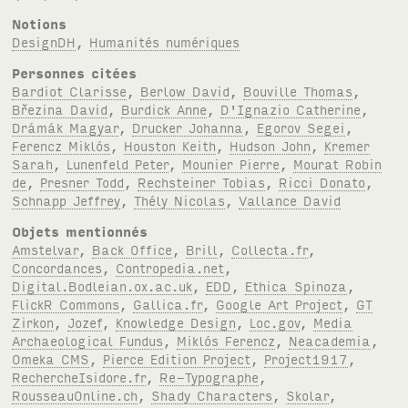
Notions
DesignDH
,
Humanités numériques
Personnes citées
Bardiot Clarisse
,
Berlow David
,
Bouville Thomas
,
Březina David
,
Burdick Anne
,
D'Ignazio Catherine
,
Drámák Magyar
,
Drucker Johanna
,
Egorov Segei
,
Ferencz Miklós
,
Houston Keith
,
Hudson John
,
Kremer
Sarah
,
Lunenfeld Peter
,
Mounier Pierre
,
Mourat Robin
de
,
Presner Todd
,
Rechsteiner Tobias
,
Ricci Donato
,
Schnapp Jeffrey
,
Thély Nicolas
,
Vallance David
Objets mentionnés
Amstelvar
,
Back Office
,
Brill
,
Collecta.fr
,
Concordances
,
Contropedia.net
,
Digital.Bodleian.ox.ac.uk
,
EDD
,
Ethica Spinoza
,
FlickR Commons
,
Gallica.fr
,
Google Art Project
,
GT
Zirkon
,
Jozef
,
Knowledge Design
,
Loc.gov
,
Media
Archaeological Fundus
,
Miklós Ferencz
,
Neacademia
,
Omeka CMS
,
Pierce Edition Project
,
Project1917
,
RechercheIsidore.fr
,
Re-Typographe
,
RousseauOnline.ch
,
Shady Characters
,
Skolar
,