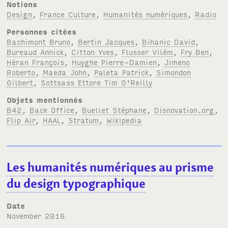
Notions
Design
,
France Culture
,
Humanités numériques
,
Radio
Personnes citées
Bachimont Bruno
,
Bertin Jacques
,
Bihanic David
,
Bureaud Annick
,
Citton Yves
,
Flusser Vilém
,
Fry Ben
,
Héran François
,
Huyghe Pierre-Damien
,
Jimeno
Roberto
,
Maeda John
,
Paleta Patrick
,
Simondon
Gilbert
,
Sottsass Ettore Tim O'Reilly
Objets mentionnés
B42
,
Back Office
,
Buellet Stéphane
,
Disnovation.org
,
Flip Air
,
HAAL
,
Stratum
,
Wikipedia
Les humanités numériques au prisme
du design typographique
Date
November 2016