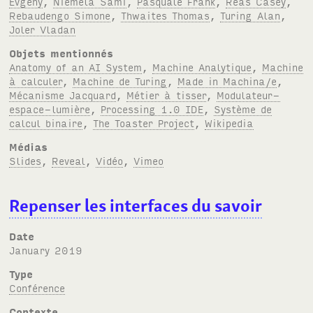
Evgeny
,
Niemelä Sami
,
Pasquale Frank
,
Reas Casey
,
Rebaudengo Simone
,
Thwaites Thomas
,
Turing Alan
,
Joler Vladan
Objets mentionnés
Anatomy of an AI System
,
Machine Analytique
,
Machine
à calculer
,
Machine de Turing
,
Made in Machina/e
,
Mécanisme Jacquard
,
Métier à tisser
,
Modulateur-
espace-lumière
,
Processing 1.0 IDE
,
Système de
calcul binaire
,
The Toaster Project
,
Wikipedia
Médias
Slides
,
Reveal
,
Vidéo
,
Vimeo
Repenser les interfaces du savoir
Date
January 2019
Type
Conférence
Contexte