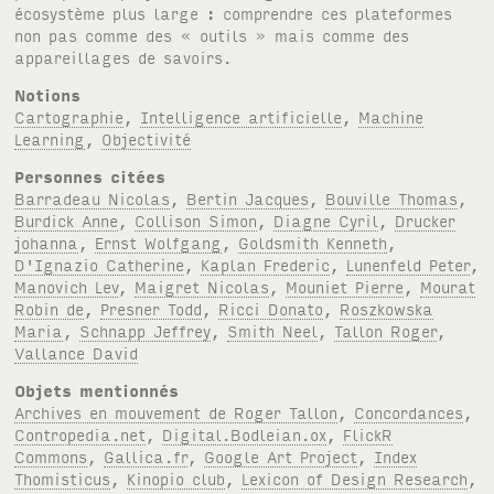
écosystème plus large : comprendre ces plateformes
non pas comme des « outils » mais comme des
appareillages de savoirs.
Notions
Cartographie
,
Intelligence artificielle
,
Machine
Learning
,
Objectivité
Personnes citées
Barradeau Nicolas
,
Bertin Jacques
,
Bouville Thomas
,
Burdick Anne
,
Collison Simon
,
Diagne Cyril
,
Drucker
johanna
,
Ernst Wolfgang
,
Goldsmith Kenneth
,
D'Ignazio Catherine
,
Kaplan Frederic
,
Lunenfeld Peter
,
Manovich Lev
,
Maigret Nicolas
,
Mouniet Pierre
,
Mourat
Robin de
,
Presner Todd
,
Ricci Donato
,
Roszkowska
Maria
,
Schnapp Jeffrey
,
Smith Neel
,
Tallon Roger
,
Vallance David
Objets mentionnés
Archives en mouvement de Roger Tallon
,
Concordances
,
Contropedia.net
,
Digital.Bodleian.ox
,
FlickR
Commons
,
Gallica.fr
,
Google Art Project
,
Index
Thomisticus
,
Kinopio club
,
Lexicon of Design Research
,