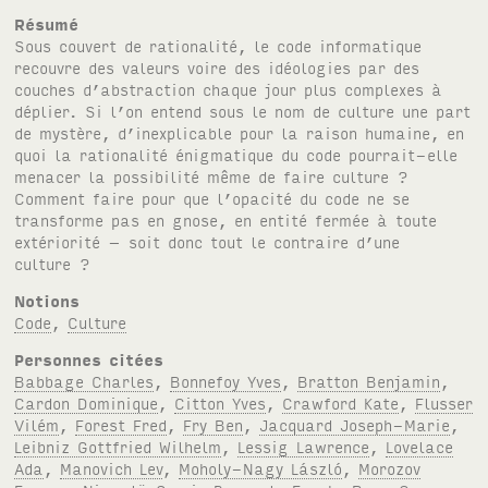
Résumé
Sous couvert de rationalité, le code informatique
recouvre des valeurs voire des idéologies par des
couches d’abstraction chaque jour plus complexes à
déplier. Si l’on entend sous le nom de culture une part
de mystère, d’inexplicable pour la raison humaine, en
quoi la rationalité énigmatique du code pourrait-elle
menacer la possibilité même de faire culture ?
Comment faire pour que l’opacité du code ne se
transforme pas en gnose, en entité fermée à toute
extériorité – soit donc tout le contraire d’une
culture ?
Notions
Code
,
Culture
Personnes citées
Babbage Charles
,
Bonnefoy Yves
,
Bratton Benjamin
,
Cardon Dominique
,
Citton Yves
,
Crawford Kate
,
Flusser
Vilém
,
Forest Fred
,
Fry Ben
,
Jacquard Joseph-Marie
,
Leibniz Gottfried Wilhelm
,
Lessig Lawrence
,
Lovelace
Ada
,
Manovich Lev
,
Moholy-Nagy László
,
Morozov