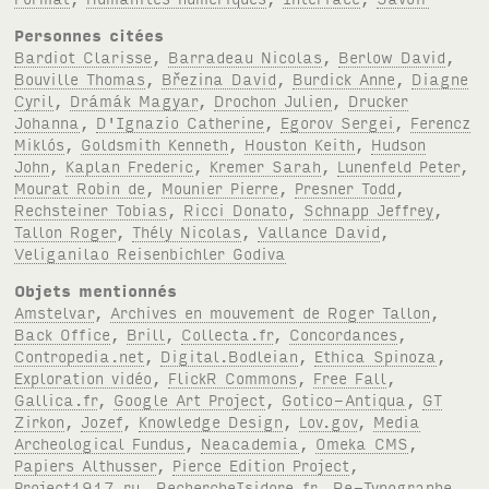
Personnes citées
Bardiot Clarisse
,
Barradeau Nicolas
,
Berlow David
,
Bouville Thomas
,
Březina David
,
Burdick Anne
,
Diagne
Cyril
,
Drámák Magyar
,
Drochon Julien
,
Drucker
Johanna
,
D'Ignazio Catherine
,
Egorov Sergei
,
Ferencz
Miklós
,
Goldsmith Kenneth
,
Houston Keith
,
Hudson
John
,
Kaplan Frederic
,
Kremer Sarah
,
Lunenfeld Peter
,
Mourat Robin de
,
Mounier Pierre
,
Presner Todd
,
Rechsteiner Tobias
,
Ricci Donato
,
Schnapp Jeffrey
,
Tallon Roger
,
Thély Nicolas
,
Vallance David
,
Veliganilao Reisenbichler Godiva
Objets mentionnés
Amstelvar
,
Archives en mouvement de Roger Tallon
,
Back Office
,
Brill
,
Collecta.fr
,
Concordances
,
Contropedia.net
,
Digital.Bodleian
,
Ethica Spinoza
,
Exploration vidéo
,
FlickR Commons
,
Free Fall
,
Gallica.fr
,
Google Art Project
,
Gotico-Antiqua
,
GT
Zirkon
,
Jozef
,
Knowledge Design
,
Lov.gov
,
Media
Archeological Fundus
,
Neacademia
,
Omeka CMS
,
Papiers Althusser
,
Pierce Edition Project
,
Project1917.ru
,
RechercheIsidore.fr
,
Re-Typographe
,