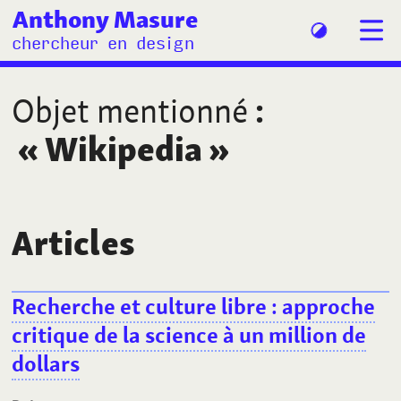
Anthony Masure
chercheur en design
Objet mentionné
:
«
Wikipedia
»
Articles
Recherche et culture libre : approche
critique de la science à un million de
dollars