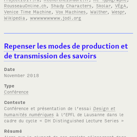
RousseauOnline.ch
,
Shady Characters
,
Skolar
,
VÉgA
,
Venice Time Machine
,
Vox Machines
,
Walther
,
Wespr
,
Wikipedia
,
wwwwwwwww.jodi.org
Repenser les modes de production et
de transmission des savoirs
Date
November 2018
Type
Conférence
Contexte
Conférence et présentation de l’essai
Design et
humanités numériques
à l’
EPFL
de Lausanne dans le
cadre du cycle «
DH
Distinguished Lecture Series »
Résumé
Alors que la plupart de ses projets s’incarnent dans