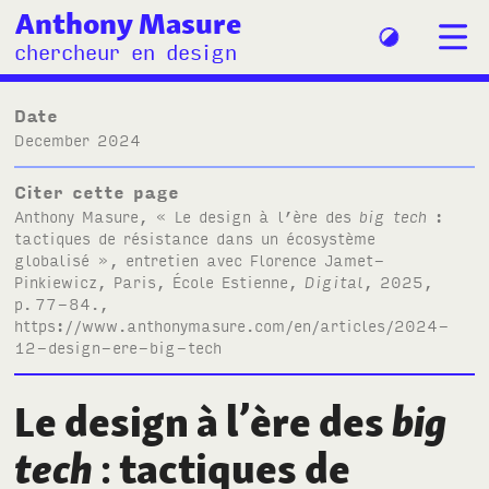
Anthony Masure
chercheur en design
Date
December 2024
Citer cette page
Anthony Masure, « Le design à l’ère des
big tech
:
tactiques de résistance dans un écosystème
globalisé », entretien avec Florence Jamet-
Pinkiewicz, Paris, École Estienne,
Digital
, 2025,
p.
77-84.,
https://www.anthonymasure.com/en/articles/2024-
12-design-ere-big-tech
Le design à l’ère des
big
tech
: tactiques de