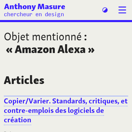
Anthony Masure
chercheur en design
Objet mentionné
:
«
Amazon Alexa
»
Articles
Copier/Varier. Standards, critiques, et
contre-emplois des logiciels de
création