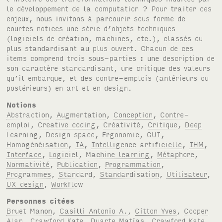
le développement de la computation ? Pour traiter ces
enjeux, nous invitons à parcourir sous forme de
courtes notices une série d’objets techniques
(logiciels de création, machines, etc.), classés du
plus standardisant au plus ouvert. Chacun de ces
items comprend trois sous-parties : une description de
son caractère standardisant, une critique des valeurs
qu’il embarque, et des contre-emplois (antérieurs ou
postérieurs) en art et en design.
Notions
Abstraction
,
Augmentation
,
Conception
,
Contre-
emploi
,
Creative coding
,
Créativité
,
Critique
,
Deep
Learning
,
Design space
,
Ergonomie
,
GUI
,
Homogénéisation
,
IA
,
Intelligence artificielle
,
IHM
,
Interface
,
Logiciel
,
Machine learning
,
Métaphore
,
Normativité
,
Publication
,
Programmation
,
Programmes
,
Standard
,
Standardisation
,
Utilisateur
,
UX design
,
Workflow
Personnes citées
Bruet Manon
,
Casilli Antonio A.
,
Citton Yves
,
Cooper
Alan
,
Crawford Kate
,
Duarte Matías
,
Crawford Kate
,