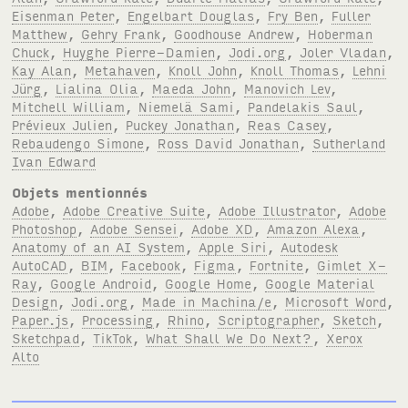
Eisenman Peter
,
Engelbart Douglas
,
Fry Ben
,
Fuller
Matthew
,
Gehry Frank
,
Goodhouse Andrew
,
Hoberman
Chuck
,
Huyghe Pierre-Damien
,
Jodi.org
,
Joler Vladan
,
Kay Alan
,
Metahaven
,
Knoll John
,
Knoll Thomas
,
Lehni
Jürg
,
Lialina Olia
,
Maeda John
,
Manovich Lev
,
Mitchell William
,
Niemelä Sami
,
Pandelakis Saul
,
Prévieux Julien
,
Puckey Jonathan
,
Reas Casey
,
Rebaudengo Simone
,
Ross David Jonathan
,
Sutherland
Ivan Edward
Objets mentionnés
Adobe
,
Adobe Creative Suite
,
Adobe Illustrator
,
Adobe
Photoshop
,
Adobe Sensei
,
Adobe XD
,
Amazon Alexa
,
Anatomy of an AI System
,
Apple Siri
,
Autodesk
AutoCAD
,
BIM
,
Facebook
,
Figma
,
Fortnite
,
Gimlet X-
Ray
,
Google Android
,
Google Home
,
Google Material
Design
,
Jodi.org
,
Made in Machina/e
,
Microsoft Word
,
Paper.js
,
Processing
,
Rhino
,
Scriptographer
,
Sketch
,
Sketchpad
,
TikTok
,
What Shall We Do Next?
,
Xerox
Alto