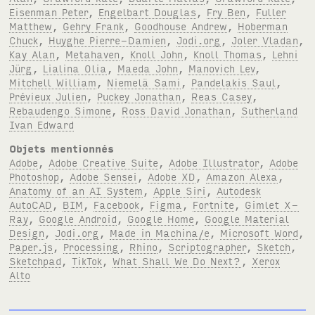
Eisenman Peter
,
Engelbart Douglas
,
Fry Ben
,
Fuller
Matthew
,
Gehry Frank
,
Goodhouse Andrew
,
Hoberman
Chuck
,
Huyghe Pierre-Damien
,
Jodi.org
,
Joler Vladan
,
Kay Alan
,
Metahaven
,
Knoll John
,
Knoll Thomas
,
Lehni
Jürg
,
Lialina Olia
,
Maeda John
,
Manovich Lev
,
Mitchell William
,
Niemelä Sami
,
Pandelakis Saul
,
Prévieux Julien
,
Puckey Jonathan
,
Reas Casey
,
Rebaudengo Simone
,
Ross David Jonathan
,
Sutherland
Ivan Edward
Objets mentionnés
Adobe
,
Adobe Creative Suite
,
Adobe Illustrator
,
Adobe
Photoshop
,
Adobe Sensei
,
Adobe XD
,
Amazon Alexa
,
Anatomy of an AI System
,
Apple Siri
,
Autodesk
AutoCAD
,
BIM
,
Facebook
,
Figma
,
Fortnite
,
Gimlet X-
Ray
,
Google Android
,
Google Home
,
Google Material
Design
,
Jodi.org
,
Made in Machina/e
,
Microsoft Word
,
Paper.js
,
Processing
,
Rhino
,
Scriptographer
,
Sketch
,
Sketchpad
,
TikTok
,
What Shall We Do Next?
,
Xerox
Alto