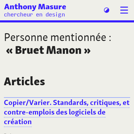
Anthony Masure
chercheur en design
Personne mentionnée
:
«
Bruet Manon
»
Articles
Copier/Varier. Standards, critiques, et
contre-emplois des logiciels de
création