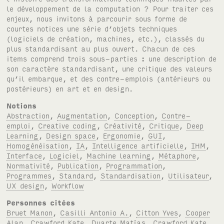
le développement de la computation ? Pour traiter ces
enjeux, nous invitons à parcourir sous forme de
courtes notices une série d’objets techniques
(logiciels de création, machines, etc.), classés du
plus standardisant au plus ouvert. Chacun de ces
items comprend trois sous-parties : une description de
son caractère standardisant, une critique des valeurs
qu’il embarque, et des contre-emplois (antérieurs ou
postérieurs) en art et en design.
Notions
Abstraction
,
Augmentation
,
Conception
,
Contre-
emploi
,
Creative coding
,
Créativité
,
Critique
,
Deep
Learning
,
Design space
,
Ergonomie
,
GUI
,
Homogénéisation
,
IA
,
Intelligence artificielle
,
IHM
,
Interface
,
Logiciel
,
Machine learning
,
Métaphore
,
Normativité
,
Publication
,
Programmation
,
Programmes
,
Standard
,
Standardisation
,
Utilisateur
,
UX design
,
Workflow
Personnes citées
Bruet Manon
,
Casilli Antonio A.
,
Citton Yves
,
Cooper
Alan
,
Crawford Kate
,
Duarte Matías
,
Crawford Kate
,