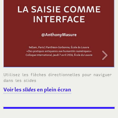
Utilisez les flèches directionnelles pour naviguer
dans les
slides
Voir les
slides
en plein écran