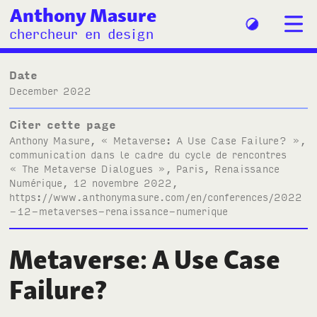
Anthony Masure
chercheur en design
Date
December 2022
Citer cette page
Anthony Masure, « Metaverse: A Use Case Failure? »,
communication dans le cadre du cycle de rencontres
« The Metaverse Dialogues »
, Paris, Renaissance
Numérique, 12 novembre 2022,
https://www.anthonymasure.com/en/conferences/2022
-12-metaverses-renaissance-numerique
Metaverse: A Use Case
Failure?