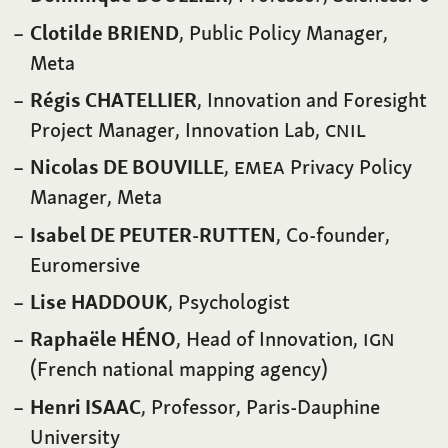
Clotilde BRIEND
, Public Policy Manager,
Meta
Régis CHATELLIER
, Innovation and Foresight
Project Manager, Innovation Lab,
CNIL
Nicolas DE BOUVILLE
,
EMEA
Privacy Policy
Manager, Meta
Isabel DE PEUTER-RUTTEN
, Co-founder,
Euromersive
Lise HADDOUK
, Psychologist
Raphaële HÉNO
, Head of Innovation,
IGN
(French national mapping agency)
Henri ISAAC
, Professor, Paris-Dauphine
University