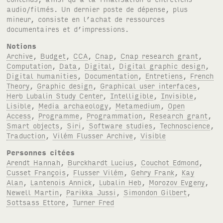
audio/filmés. Un dernier poste de dépense, plus
mineur, consiste en l’achat de ressources
documentaires et d’impressions.
Notions
Archive
,
Budget
,
CCA
,
Cnap
,
Cnap research grant
,
Computation
,
Data
,
Digital
,
Digital graphic design
,
Digital humanities
,
Documentation
,
Entretiens
,
French
Theory
,
Graphic design
,
Graphical user interfaces
,
Herb Lubalin Study Center
,
Intelligible
,
Invisible
,
Lisible
,
Media archaeology
,
Metamedium
,
Open
Access
,
Programme
,
Programmation
,
Research grant
,
Smart objects
,
Siri
,
Software studies
,
Technoscience
,
Traduction
,
Vilém Flusser Archive
,
Visible
Personnes citées
Arendt Hannah
,
Burckhardt Lucius
,
Couchot Edmond
,
Cusset François
,
Flusser Vilém
,
Gehry Frank
,
Kay
Alan
,
Lantenois Annick
,
Lubalin Heb
,
Morozov Evgeny
,
Newell Martin
,
Parikka Jussi
,
Simondon Gilbert
,
Sottsass Ettore
,
Turner Fred