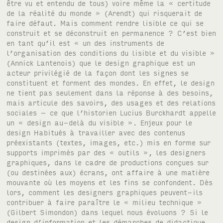
être vu et entendu de tous) voire même la « certitude
de la réalité du monde » (Arendt) qui risquerait de
faire défaut. Mais comment rendre lisible ce qui se
construit et se déconstruit en permanence ? C’est bien
en tant qu’il est « un des instruments de
l’organisation des conditions du lisible et du visible »
(Annick Lantenois) que le design graphique est un
acteur privilégié de la façon dont les signes se
constituent et forment des mondes. En effet, le design
ne tient pas seulement dans la réponse à des besoins,
mais articule des savoirs, des usages et des relations
sociales – ce que l’historien Lucius Burckhardt appelle
un « design au-delà du visible ». Enjeux pour le
design Habitués à travailler avec des contenus
préexistants (textes, images, etc.) mis en forme sur
supports imprimés par des « outils », les designers
graphiques, dans le cadre de productions conçues sur
(ou destinées aux) écrans, ont affaire à une matière
mouvante où les moyens et les fins se confondent. Dès
lors, comment les designers graphiques peuvent-ils
contribuer à faire paraître le « milieu technique »
(Gilbert Simondon) dans lequel nous évoluons ? Si le
design d’information et les démarches de didactique