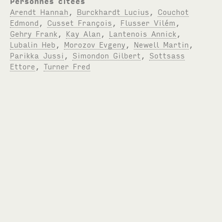
Personnes citées
Arendt Hannah
,
Burckhardt Lucius
,
Couchot
Edmond
,
Cusset François
,
Flusser Vilém
,
Gehry Frank
,
Kay Alan
,
Lantenois Annick
,
Lubalin Heb
,
Morozov Evgeny
,
Newell Martin
,
Parikka Jussi
,
Simondon Gilbert
,
Sottsass
Ettore
,
Turner Fred