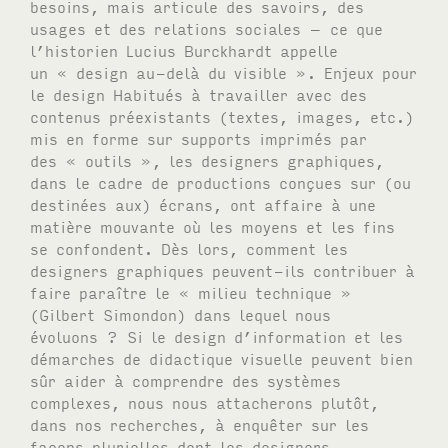
besoins, mais articule des savoirs, des
usages et des relations sociales – ce que
l’historien Lucius Burckhardt appelle
un « design au-delà du visible ». Enjeux pour
le design Habitués à travailler avec des
contenus préexistants (textes, images, etc.)
mis en forme sur supports imprimés par
des « outils », les designers graphiques,
dans le cadre de productions conçues sur (ou
destinées aux) écrans, ont affaire à une
matière mouvante où les moyens et les fins
se confondent. Dès lors, comment les
designers graphiques peuvent-ils contribuer à
faire paraître le « milieu technique »
(Gilbert Simondon) dans lequel nous
évoluons ? Si le design d’information et les
démarches de didactique visuelle peuvent bien
sûr aider à comprendre des systèmes
complexes, nous nous attacherons plutôt,
dans nos recherches, à enquêter sur les
façons plurielles dont les designers