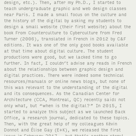
design, etc.). Then, after my Ph.D., I started to
teach undergraduate graphic and web design classes
near Paris. I made a small focus on the culture and
the history of the digital by asking my students to
design a small website (their first website) about the
book From Counterculture to Cyberculture from Fred
Turner (2006), translated in French in 2012 by C&F
editions. It was one of the only good books available
at that time about digital culture. The student
productions were good, but we lacked time to go
further. In fact, I couldn’t advise any reads in French
about the relationships between graphic design and
digital practices. There were indeed some technical
resources/manuals or online news blogs, but none of
this was relevant to the understanding of the digital
and its consequences. As the Canadian Center for
Architecture (CCA, Montreal, QC) recently said: not
only what, but “when is the digital?” In 2015, I
started to analyze this subject as we launched Back
Office, a research journal, dedicated to these topics.
Then, with the great help of my colleagues Kévin
Donnot and Élise Gay (E+K), we released the first
issue in February 2017 – but that’s another story!