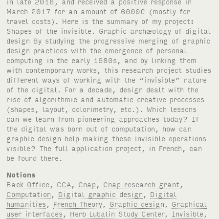
in late 2016, and received a positive response in
March 2017 for an amount of 6000€ (mostly for
travel costs). Here is the summary of my project:
Shapes of the invisible. Graphic archæology of digital
design By studying the progressive merging of graphic
design practices with the emergence of personal
computing in the early 1980s, and by linking them
with contemporary works, this research project studies
different ways of working with the “invisible” nature
of the digital. For a decade, design dealt with the
rise of algorithmic and automatic creative processes
(shapes, layout, colorimetry, etc.). Which lessons
can we learn from pioneering approaches today? If
the digital was born out of computation, how can
graphic design help making these invisible operations
visible? The full application project, in French, can
be found there.
Notions
Back Office
,
CCA
,
Cnap
,
Cnap research grant
,
Computation
,
Digital graphic design
,
Digital
humanities
,
French Theory
,
Graphic design
,
Graphical
user interfaces
,
Herb Lubalin Study Center
,
Invisible
,