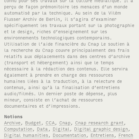
connu pour ses travaux sur la culture médiatique. Il a
perçu de façon prémonitoire les menaces d’un monde
automatisé par la technique. Au sein de la Vilém
Flusser Archiv de Berlin, il s’agira d’examiner
spécifiquement les travaux portant sur la photographie
et le design, riches d’enseignement sur les
environnements technologiques contemporains.
Utilisation de l’aide financière du Cnap Le soutien à
la recherche du Cnap couvre principalement des frais
relatifs aux déplacements dans des centres d’archive
(transport et hébergement) ainsi que le temps
nécessaire à la rédaction des contenus. Elle servira
également à prendre en charge des ressources
humaines liées à la traduction, à la relecture de
contenus, ainsi qu’à la finalisation d’entretiens
audio/filmés. Un dernier poste de dépense, plus
mineur, consiste en l’achat de ressources
documentaires et d’impressions.
Notions
Archive
,
Budget
,
CCA
,
Cnap
,
Cnap research grant
,
Computation
,
Data
,
Digital
,
Digital graphic design
,
Digital humanities
,
Documentation
,
Entretiens
,
French