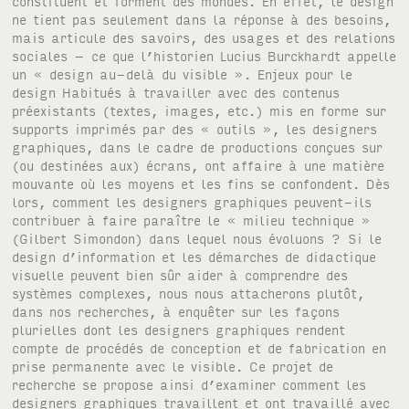
constituent et forment des mondes. En effet, le design
ne tient pas seulement dans la réponse à des besoins,
mais articule des savoirs, des usages et des relations
sociales – ce que l’historien Lucius Burckhardt appelle
un « design au-delà du visible ». Enjeux pour le
design Habitués à travailler avec des contenus
préexistants (textes, images, etc.) mis en forme sur
supports imprimés par des « outils », les designers
graphiques, dans le cadre de productions conçues sur
(ou destinées aux) écrans, ont affaire à une matière
mouvante où les moyens et les fins se confondent. Dès
lors, comment les designers graphiques peuvent-ils
contribuer à faire paraître le « milieu technique »
(Gilbert Simondon) dans lequel nous évoluons ? Si le
design d’information et les démarches de didactique
visuelle peuvent bien sûr aider à comprendre des
systèmes complexes, nous nous attacherons plutôt,
dans nos recherches, à enquêter sur les façons
plurielles dont les designers graphiques rendent
compte de procédés de conception et de fabrication en
prise permanente avec le visible. Ce projet de
recherche se propose ainsi d’examiner comment les
designers graphiques travaillent et ont travaillé avec