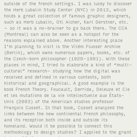
outside of the french settings. I was lucky to discover
the Herb Lubalin Study Center (NYC) in 2013, which
holds a great collection of famous graphic designers,
such as Herb Lubalin, Otl Aicher, Karl Gerstner, etc.
– so it was a no-brainer to go back there. The CCA
(Montreal) can also be seen as a hotspot for the
reasons explained above. Another interesting place
I’m planning to visit is the Vilém Flusser Archive
(Berlin), which owns numerous papers, books, etc. of
the Czech-born philosopher (1920-1991). With these
places in mind, I tried to elaborate a kind of “multi-
cultural” research- studying how the digital was
received and defined in various contexts, both
historical and geographical. A good example is the
book French Theory. Foucault, Derrida, Deleuze et Cie
et les mutations de la vie intellectuelle aux États-
Unis (2003) of the American studies professor
François Cusset. In that book, Cusset analyzed the
links between the new continental French philosophy,
and its reception both inside and outside its
homeland. Would it be possible to connect this
methodology to design studies? I applied to the grant