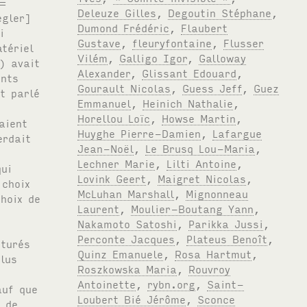
Deleuze Gilles
,
Degoutin Stéphane
,
Dumond Frédéric
,
Flaubert
Gustave
,
fleuryfontaine
,
Flusser
Vilém
,
Galligo Igor
,
Galloway
Alexander
,
Glissant Edouard
,
Gourault Nicolas
,
Guess Jeff
,
Guez
Emmanuel
,
Heinich Nathalie
,
Horellou Loïc
,
Howse Martin
,
Huyghe Pierre-Damien
,
Lafargue
Jean-Noël
,
Le Brusq Lou-Maria
,
Lechner Marie
,
Lilti Antoine
,
Lovink Geert
,
Maigret Nicolas
,
McLuhan Marshall
,
Mignonneau
Laurent
,
Moulier-Boutang Yann
,
Nakamoto Satoshi
,
Parikka Jussi
,
Perconte Jacques
,
Plateus Benoît
,
Quinz Emanuele
,
Rosa Hartmut
,
Roszkowska Maria
,
Rouvroy
Antoinette
,
rybn.org
,
Saint-
Loubert Bié Jérôme
,
Sconce