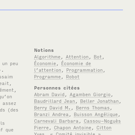
Notions
Algorithme
,
Attention
,
Bot
,
Économie
,
Économie de
l’attention
,
Programmation
,
Programme
,
Robot
Personnes citées
Abram David
,
Agamben Giorgio
,
Baudrillard Jean
,
Beller Jonathan
,
Berry David M.
,
Berns Thomas
,
Branzi Andrea
,
Buisson Angélique
,
Carnevali Barbara
,
Cassou-Noguès
Pierre
,
Chapon Antoine
,
Citton
Yves
,
« Comité invisible »
,