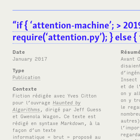
“if { ‘attention-machine’; > 20
require(‘attention.py’); } else {
Date
Résum
January 2017
Avant C’était devenu le règne des boules de neige. Ils disaient : « attracteurs ». Quelqu’un lançait un truc. Avec un peu d’ingéniosité et beaucoup de chance, ça faisait du « buzz ». Insect media [goto == Jussi Parikka] : la dynamique de l’essaim et de l’essaimage. Ça agglomérait, ça coagulait, ça agrégeait, on y allait voir parce que les autres y allaient voir. Et forcément, on y trouvait quelque chose. Ça devenait intéressant parce qu’on le regardait assez longtemps [goto == Gustave Flaubert] ou assez nombreux [goto == Jonathan Beller]. Mais ce sont les regards (des autres) qui nous faisaient voir (et valoriser), plutôt que l’importance de la chose pour nous. Je regardais parce qu’ils regardaient. On regardait. Rien de très nouveau en soi. Sauf que l’accélération [goto == Hartmut Rosa], l’extension [goto == Marshall McLuhan] et l’intensification [goto == Bernard Stiegler] produisaient ensemble des effets d’emballements inédits, qui déconnectaient dramatiquement l’organisme de son milieu matériel [goto == David Abram]. Le numérique réflexif (« web 2.0 ») avait colonisé les dynamiques de « publics » avec des comportements de « foules » [goto == Gabriel Tarde]. Les illuminés avaient parlé d’« intelligence collective » à propos des essaims. Les nostalgiques parlaient de « bêtise grégaire ». Tous deux avaient tort (et rais
Type
Publication
Contexte
Fiction rédigée avec Yves Citton
pour l’ouvrage
Haunted by
Algorithms
, dirigé par Jeff Guess
et Gwenola Wagon. Ce texte est
rédigé en syntaxe
Markdown
, à la
façon d’un texte
informatique « brut » proposé au