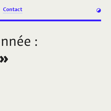
Contact
onnée
:
»