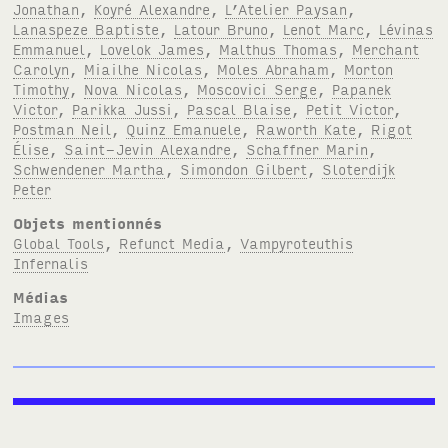
Jonathan
,
Koyré Alexandre
,
L’Atelier Paysan
,
Lanaspeze Baptiste
,
Latour Bruno
,
Lenot Marc
,
Lévinas
Emmanuel
,
Lovelok James
,
Malthus Thomas
,
Merchant
Carolyn
,
Miailhe Nicolas
,
Moles Abraham
,
Morton
Timothy
,
Nova Nicolas
,
Moscovici Serge
,
Papanek
Victor
,
Parikka Jussi
,
Pascal Blaise
,
Petit Victor
,
Postman Neil
,
Quinz Emanuele
,
Raworth Kate
,
Rigot
Élise
,
Saint-Jevin Alexandre
,
Schaffner Marin
,
Schwendener Martha
,
Simondon Gilbert
,
Sloterdijk
Peter
Objets mentionnés
Global Tools
,
Refunct Media
,
Vampyroteuthis
Infernalis
Médias
Images