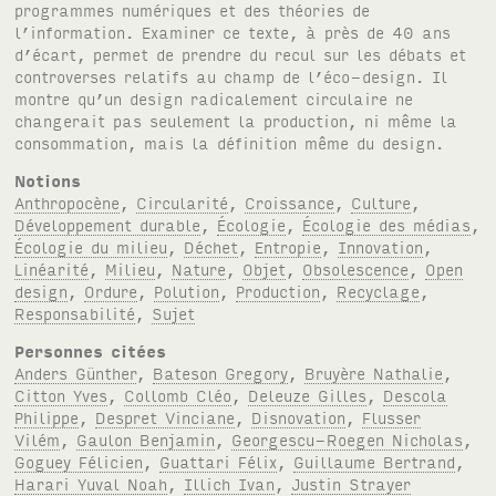
programmes numériques et des théories de
l’information. Examiner ce texte, à près de 40 ans
d’écart, permet de prendre du recul sur les débats et
controverses relatifs au champ de l’éco-design. Il
montre qu’un design radicalement circulaire ne
changerait pas seulement la production, ni même la
consommation, mais la définition même du design.
Notions
Anthropocène
,
Circularité
,
Croissance
,
Culture
,
Développement durable
,
Écologie
,
Écologie des médias
,
Écologie du milieu
,
Déchet
,
Entropie
,
Innovation
,
Linéarité
,
Milieu
,
Nature
,
Objet
,
Obsolescence
,
Open
design
,
Ordure
,
Polution
,
Production
,
Recyclage
,
Responsabilité
,
Sujet
Personnes citées
Anders Günther
,
Bateson Gregory
,
Bruyère Nathalie
,
Citton Yves
,
Collomb Cléo
,
Deleuze Gilles
,
Descola
Philippe
,
Despret Vinciane
,
Disnovation
,
Flusser
Vilém
,
Gaulon Benjamin
,
Georgescu-Roegen Nicholas
,
Goguey Félicien
,
Guattari Félix
,
Guillaume Bertrand
,
Harari Yuval Noah
,
Illich Ivan
,
Justin Strayer