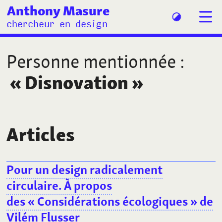
Anthony Masure
chercheur en design
Personne mentionnée
:
«
Disnovation
»
Articles
Pour un design radicalement
circulaire. À propos
des « Considérations écologiques » de
Vilém Flusser