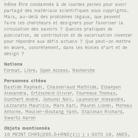
même être condamnés à de lourdes peines pour avoir
partagé des matériaux scientifiques sous
copyrights
.
Mais, au-delà des problèmes légaux, que peuvent
faire les chercheurs et designers pour favoriser la
circulation des savoirs ? Quelles pratiques de
publication, de contribution et de valorisation inventer
pour répondre aux défis actuels ? Que peut-on mettre
en œuvre, concrètement, dans les écoles d’art et de
design ?
Notions
Format
,
Libre
,
Open Access
,
Recherche
Personnes citées
Bastide Raphaël
,
Chasseriaud Mathilde
,
Elbakyan
Alexandra
,
Ertzscheid Olivier
,
Fourmeux Thomas
,
Gunthert André
,
Jomunsi Neil
,
Laumonier Alexandre
,
Lazzarato Maurizio
,
Marx Karl
,
Maurel Lionel
,
Moreau
Antoine
,
Moulier-Boutang Yann
,
Stallman Richard
,
Swartz Aaron
Objets mentionnés
10 PRINT CHR$(205.5+RND(1)) ; : GOTO 10
,
ANES
,