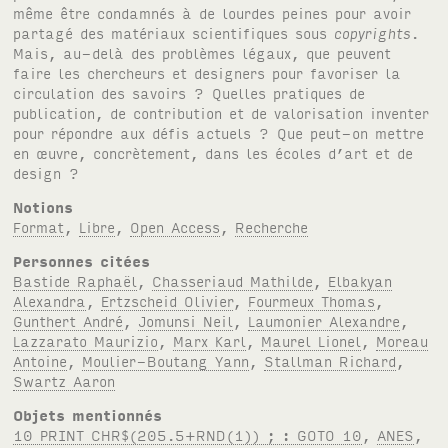
même être condamnés à de lourdes peines pour avoir
partagé des matériaux scientifiques sous
copyrights
.
Mais, au-delà des problèmes légaux, que peuvent
faire les chercheurs et designers pour favoriser la
circulation des savoirs ? Quelles pratiques de
publication, de contribution et de valorisation inventer
pour répondre aux défis actuels ? Que peut-on mettre
en œuvre, concrètement, dans les écoles d’art et de
design ?
Notions
Format
,
Libre
,
Open Access
,
Recherche
Personnes citées
Bastide Raphaël
,
Chasseriaud Mathilde
,
Elbakyan
Alexandra
,
Ertzscheid Olivier
,
Fourmeux Thomas
,
Gunthert André
,
Jomunsi Neil
,
Laumonier Alexandre
,
Lazzarato Maurizio
,
Marx Karl
,
Maurel Lionel
,
Moreau
Antoine
,
Moulier-Boutang Yann
,
Stallman Richard
,
Swartz Aaron
Objets mentionnés
10 PRINT CHR$(205.5+RND(1)) ; : GOTO 10
,
ANES
,