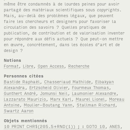
même être condamnés à de lourdes peines pour avoir
partagé des matériaux scientifiques sous
copyrights
.
Mais, au-delà des problèmes légaux, que peuvent
faire les chercheurs et designers pour favoriser la
circulation des savoirs ? Quelles pratiques de
publication, de contribution et de valorisation inventer
pour répondre aux défis actuels ? Que peut-on mettre
en œuvre, concrètement, dans les écoles d’art et de
design ?
Notions
Format
,
Libre
,
Open Access
,
Recherche
Personnes citées
Bastide Raphaël
,
Chasseriaud Mathilde
,
Elbakyan
Alexandra
,
Ertzscheid Olivier
,
Fourmeux Thomas
,
Gunthert André
,
Jomunsi Neil
,
Laumonier Alexandre
,
Lazzarato Maurizio
,
Marx Karl
,
Maurel Lionel
,
Moreau
Antoine
,
Moulier-Boutang Yann
,
Stallman Richard
,
Swartz Aaron
Objets mentionnés
10 PRINT CHR$(205.5+RND(1)) ; : GOTO 10
,
ANES
,