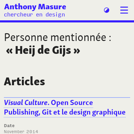
Anthony Masure
chercheur en design
Personne mentionnée
:
«
Heij de Gijs
»
Articles
Visual Culture
. Open Source
Publishing, Git et le design graphique
Date
November 2014