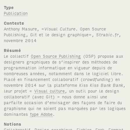
Type
Publication
Contexte
Anthony Masure, «
Visual Culture
. Open Source
Publishing, Git et le design graphique»,
Strabic.fr
,
novembre 2014
Résumé
Le collectif
Open Source Publishing
(
OSP
) propose aux
designers graphiques de s’inspirer des méthodes de
programmation informatique en vigueur depuis de
nombreuses années, notamment dans le logiciel libre.
Placé en financement collaboratif (
crowdfunding
) en
novembre 2014 sur la plateforme
Kiss Kiss Bank Bank
,
leur projet «
Visual culture
, un outil pour le design
collaboratif (avec Git) » nous donne ainsi une
parfaite occasion d’envisager des façons de faire du
graphisme qui ne soient pas marquées par les logiques
dominantes
type Adobe
.
Notions
Collaboratif
,
Design graphique
,
Fichier
,
Fork
,
Format
,