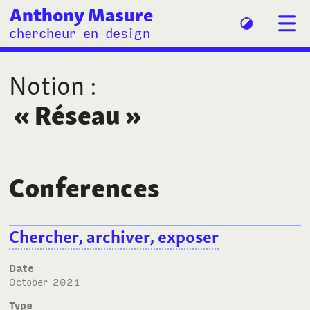
Anthony Masure
chercheur en design
Notion
:
«
Réseau
»
Conferences
Chercher, archiver, exposer
Date
October 2021
Type