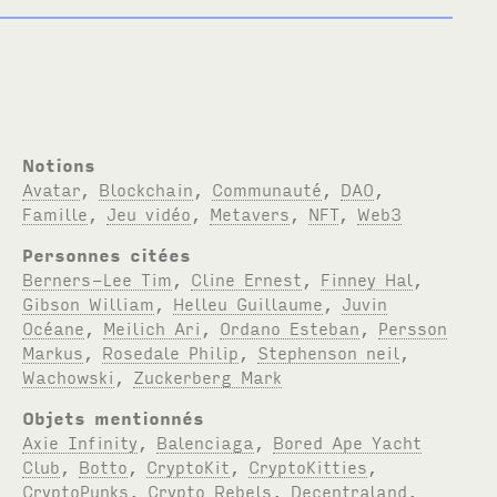
Notions
Avatar
,
Blockchain
,
Communauté
,
DAO
,
Famille
,
Jeu vidéo
,
Metavers
,
NFT
,
Web3
Personnes citées
Berners-Lee Tim
,
Cline Ernest
,
Finney Hal
,
Gibson William
,
Helleu Guillaume
,
Juvin
Océane
,
Meilich Ari
,
Ordano Esteban
,
Persson
Markus
,
Rosedale Philip
,
Stephenson neil
,
Wachowski
,
Zuckerberg Mark
Objets mentionnés
Axie Infinity
,
Balenciaga
,
Bored Ape Yacht
Club
,
Botto
,
CryptoKit
,
CryptoKitties
,
CryptoPunks
,
Crypto Rebels
,
Decentraland
,