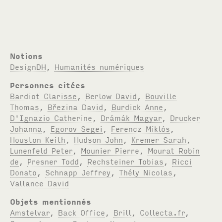
Notions
DesignDH
,
Humanités numériques
Personnes citées
Bardiot Clarisse
,
Berlow David
,
Bouville
Thomas
,
Březina David
,
Burdick Anne
,
D'Ignazio Catherine
,
Drámák Magyar
,
Drucker
Johanna
,
Egorov Segei
,
Ferencz Miklós
,
Houston Keith
,
Hudson John
,
Kremer Sarah
,
Lunenfeld Peter
,
Mounier Pierre
,
Mourat Robin
de
,
Presner Todd
,
Rechsteiner Tobias
,
Ricci
Donato
,
Schnapp Jeffrey
,
Thély Nicolas
,
Vallance David
Objets mentionnés
Amstelvar
,
Back Office
,
Brill
,
Collecta.fr
,