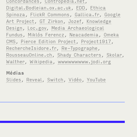
Concordances
,
Contropedia.net
,
Digital.Bodleian.ox.ac.uk
,
EDD
,
Ethica
Spinoza
,
FlickR Commons
,
Gallica.fr
,
Google
Art Project
,
GT Zirkon
,
Jozef
,
Knowledge
Design
,
Loc.gov
,
Media Archaeological
Fundus
,
Miklós Ferencz
,
Neacademia
,
Omeka
CMS
,
Pierce Edition Project
,
Project1917
,
RechercheIsidore.fr
,
Re-Typographe
,
RousseauOnline.ch
,
Shady Characters
,
Skolar
,
Walther
,
Wikipedia
,
wwwwwwwww.jodi.org
Médias
Slides
,
Reveal
,
Switch
,
Vidéo
,
YouTube