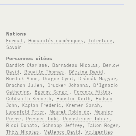
Notions
Format
,
Humanités numériques
,
Interface
,
Savoir
Personnes citées
Bardiot Clarisse
,
Barradeau Nicolas
,
Berlow
David
,
Bouville Thomas
,
Březina David
,
Burdick Anne
,
Diagne Cyril
,
Drámák Magyar
,
Drochon Julien
,
Drucker Johanna
,
D'Ignazio
Catherine
,
Egorov Sergei
,
Ferencz Miklós
,
Goldsmith Kenneth
,
Houston Keith
,
Hudson
John
,
Kaplan Frederic
,
Kremer Sarah
,
Lunenfeld Peter
,
Mourat Robin de
,
Mounier
Pierre
,
Presner Todd
,
Rechsteiner Tobias
,
Ricci Donato
,
Schnapp Jeffrey
,
Tallon Roger
,
Thély Nicolas
,
Vallance David
,
Veliganilao