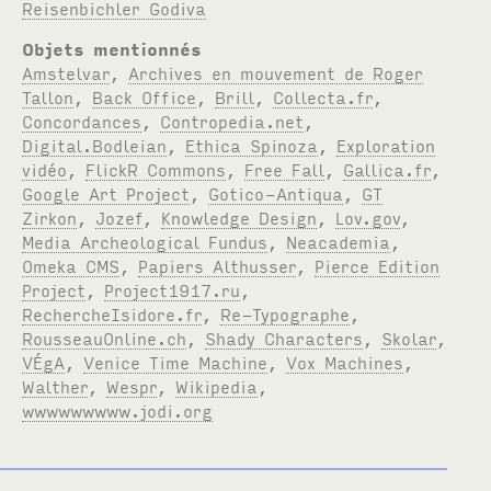
Reisenbichler Godiva
Objets mentionnés
Amstelvar
,
Archives en mouvement de Roger
Tallon
,
Back Office
,
Brill
,
Collecta.fr
,
Concordances
,
Contropedia.net
,
Digital.Bodleian
,
Ethica Spinoza
,
Exploration
vidéo
,
FlickR Commons
,
Free Fall
,
Gallica.fr
,
Google Art Project
,
Gotico-Antiqua
,
GT
Zirkon
,
Jozef
,
Knowledge Design
,
Lov.gov
,
Media Archeological Fundus
,
Neacademia
,
Omeka CMS
,
Papiers Althusser
,
Pierce Edition
Project
,
Project1917.ru
,
RechercheIsidore.fr
,
Re-Typographe
,
RousseauOnline.ch
,
Shady Characters
,
Skolar
,
VÉgA
,
Venice Time Machine
,
Vox Machines
,
Walther
,
Wespr
,
Wikipedia
,
wwwwwwwww.jodi.org