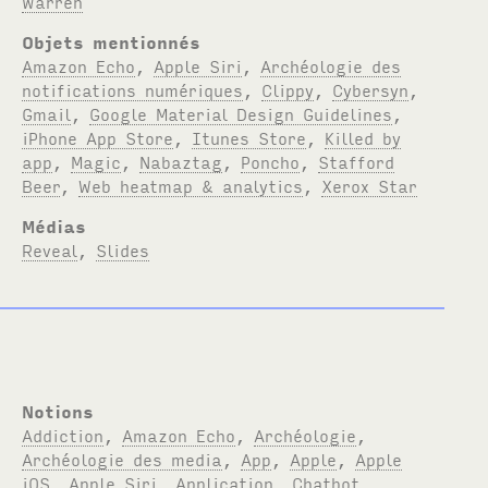
Warren
Objets mentionnés
Amazon Echo
,
Apple Siri
,
Archéologie des
notifications numériques
,
Clippy
,
Cybersyn
,
Gmail
,
Google Material Design Guidelines
,
iPhone App Store
,
Itunes Store
,
Killed by
app
,
Magic
,
Nabaztag
,
Poncho
,
Stafford
Beer
,
Web heatmap & analytics
,
Xerox Star
Médias
Reveal
,
Slides
Notions
Addiction
,
Amazon Echo
,
Archéologie
,
Archéologie des media
,
App
,
Apple
,
Apple
iOS
,
Apple Siri
,
Application
,
Chatbot
,