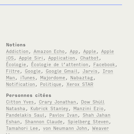
Notions
Addiction
,
Amazon Echo
,
App
,
Apple
,
Apple
iOS
,
Apple Siri
,
Application
,
Chatbot
,
Écologie
,
Écologie de l’attention
,
Facebook
,
Filtre
,
Google
,
Google Gmail
,
Jarvis
,
Iron
Man
,
iTunes
,
Majordome
,
Nabaztag
,
Notification
,
Politique
,
Xerox STAR
Personnes citées
Citton Yves
,
Crary Jonathan
,
Dow Shüll
Natasha
,
Kubrick Stanley
,
Manzini Ezio
,
Pandelakis Saul
,
Pavlov Ivan
,
Shah Jahan
Eshan
,
Shannon Claude
,
Spielberg Steven
,
Tamahori Lee
,
von Neumann John
,
Weaver