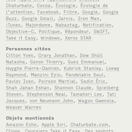
Chaturbate
,
Cocoa
,
Écologie
,
Écologie de
l’attention
,
Facebook
,
Filtre
,
Google
,
Google
Buzz
,
Google Gmail
,
Jarvis
,
Iron Man
,
iTunes
,
Majordome
,
Nabaztag
,
Notification
,
Objective-C
,
Politique
,
Répondeur
,
SWIFT
,
Take it Easy
,
Windows
,
Xerox STAR
Personnes citées
Citton Yves
,
Crary Jonathan
,
Dow Shüll
Natasha
,
Gonon Thierry
,
Guez Emmanuel
,
Huyghe Pierre-Damien
,
Kubrick Stanley
,
Loewy
Raymond
,
Manzini Ezio
,
Pandelakis Saul
,
Pavlov Ivan
,
Poirson Martial
,
Sadin Éric
,
Shah Jahan Eshan
,
Shannon Claude
,
Spielberg
Steven
,
Stephenson Neal
,
Tamahori Lee
,
Tati
Jacques
,
von Neumann John
,
Wagon Gwenola
,
Weaver Warren
Objets mentionnés
Amazon Echo
,
Apple Siri
,
Chaturbate.com
,
Clippy
,
Coursiers Take it Easy
,
Des sexbots