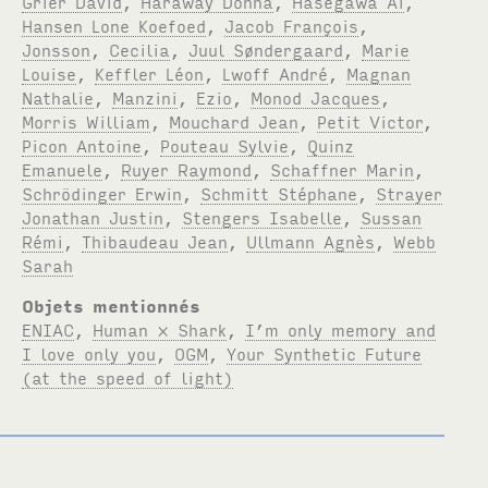
Grier David
,
Haraway Donna
,
Hasegawa Ai
,
Hansen Lone Koefoed
,
Jacob François
,
Jonsson
,
Cecilia
,
Juul Søndergaard
,
Marie
Louise
,
Keffler Léon
,
Lwoff André
,
Magnan
Nathalie
,
Manzini
,
Ezio
,
Monod Jacques
,
Morris William
,
Mouchard Jean
,
Petit Victor
,
Picon Antoine
,
Pouteau Sylvie
,
Quinz
Emanuele
,
Ruyer Raymond
,
Schaffner Marin
,
Schrödinger Erwin
,
Schmitt Stéphane
,
Strayer
Jonathan Justin
,
Stengers Isabelle
,
Sussan
Rémi
,
Thibaudeau Jean
,
Ullmann Agnès
,
Webb
Sarah
Objets mentionnés
ENIAC
,
Human × Shark
,
I’m only memory and
I love only you
,
OGM
,
Your Synthetic Future
(at the speed of light)