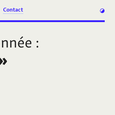
Contact
onnée
:
»