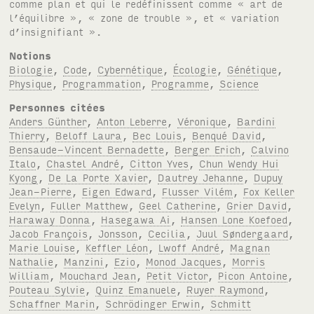
comme plan et qui le redéfinissent comme « art de
l’équilibre », « zone de trouble », et « variation
d’insignifiant ».
Notions
Biologie
,
Code
,
Cybernétique
,
Écologie
,
Génétique
,
Physique
,
Programmation
,
Programme
,
Science
Personnes citées
Anders Günther
,
Anton Leberre
,
Véronique
,
Bardini
Thierry
,
Beloff Laura
,
Bec Louis
,
Benqué David
,
Bensaude-Vincent Bernadette
,
Berger Erich
,
Calvino
Italo
,
Chastel André
,
Citton Yves
,
Chun Wendy Hui
Kyong
,
De La Porte Xavier
,
Dautrey Jehanne
,
Dupuy
Jean-Pierre
,
Eigen Edward
,
Flusser Vilém
,
Fox Keller
Evelyn
,
Fuller Matthew
,
Geel Catherine
,
Grier David
,
Haraway Donna
,
Hasegawa Ai
,
Hansen Lone Koefoed
,
Jacob François
,
Jonsson
,
Cecilia
,
Juul Søndergaard
,
Marie Louise
,
Keffler Léon
,
Lwoff André
,
Magnan
Nathalie
,
Manzini
,
Ezio
,
Monod Jacques
,
Morris
William
,
Mouchard Jean
,
Petit Victor
,
Picon Antoine
,
Pouteau Sylvie
,
Quinz Emanuele
,
Ruyer Raymond
,
Schaffner Marin
,
Schrödinger Erwin
,
Schmitt