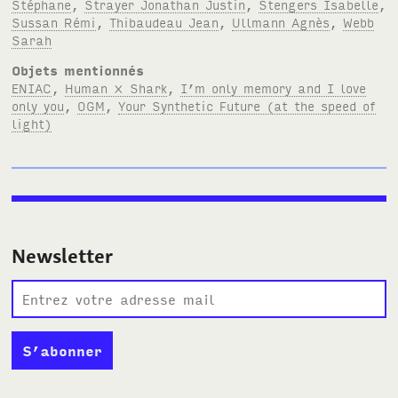
Stéphane
,
Strayer Jonathan Justin
,
Stengers Isabelle
,
Sussan Rémi
,
Thibaudeau Jean
,
Ullmann Agnès
,
Webb
Sarah
Objets mentionnés
ENIAC
,
Human × Shark
,
I’m only memory and I love
only you
,
OGM
,
Your Synthetic Future (at the speed of
light)
Newsletter