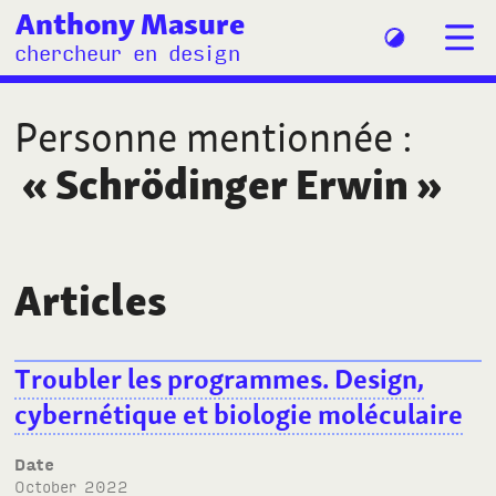
Anthony Masure
chercheur en design
Personne mentionnée
:
«
Schrödinger Erwin
»
Articles
Troubler les programmes. Design,
cybernétique et biologie moléculaire
Date
October 2022