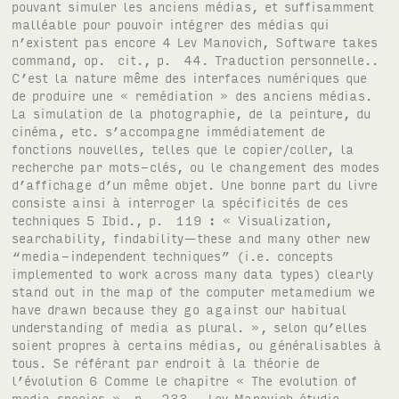
pouvant simuler les anciens médias, et suffisamment
malléable pour pouvoir intégrer des médias qui
n’existent pas encore 4 Lev Manovich, Software takes
command, op. cit., p. 44. Traduction personnelle..
C’est la nature même des interfaces numériques que
de produire une « remédiation » des anciens médias.
La simulation de la photographie, de la peinture, du
cinéma, etc. s’accompagne immédiatement de
fonctions nouvelles, telles que le copier/coller, la
recherche par mots-clés, ou le changement des modes
d’affichage d’un même objet. Une bonne part du livre
consiste ainsi à interroger la spécificités de ces
techniques 5 Ibid., p. 119 : « Visualization,
searchability, findability—these and many other new
“media-independent techniques” (i.e. concepts
implemented to work across many data types) clearly
stand out in the map of the computer metamedium we
have drawn because they go against our habitual
understanding of media as plural. », selon qu’elles
soient propres à certains médias, ou généralisables à
tous. Se référant par endroit à la théorie de
l’évolution 6 Comme le chapitre « The evolution of
media species », p. 233., Lev Manovich étudie