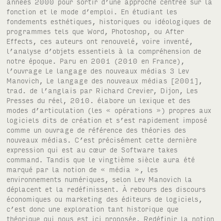
années 2000 pour sortir d’une approche centrée sur la
fonction et le mode d’emploi. En étudiant les
fondements esthétiques, historiques ou idéologiques de
programmes tels que Word, Photoshop, ou After
Effects, ces auteurs ont renouvelé, voire inventé,
l’analyse d’objets essentiels à la compréhension de
notre époque. Paru en 2001 (2010 en France),
l’ouvrage Le langage des nouveaux médias 3 Lev
Manovich, Le langage des nouveaux médias [2001],
trad. de l’anglais par Richard Crevier, Dijon, Les
Presses du réel, 2010. élabore un lexique et des
modes d’articulation (les « opérations ») propres aux
logiciels dits de création et s’est rapidement imposé
comme un ouvrage de référence des théories des
nouveaux médias. C’est précisément cette dernière
expression qui est au cœur de Software takes
command. Tandis que le vingtième siècle aura été
marqué par la notion de « média », les
environnements numériques, selon Lev Manovich la
déplacent et la redéfinissent. À rebours des discours
économiques ou marketing des éditeurs de logiciels,
c’est donc une exploration tant historique que
théorique qui nous est ici proposée. Redéfinir la notion