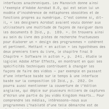
interfaces anachroniques. Lev Manovich donne ainsi
l’exemple d’Adobe Acrobat 8.0, qui est selon lui un
modèle d’incohérence de métaphores obsolètes et de
fonctions propres au numérique. C’est comme si, dit-
il, « les designers Acrobat avaient voulu donner aux
utilisateurs une multitude de façons de naviguer dans
les documents 8 Ibid., p. 189. ». On trouvera ainsi
au sein du livre des pistes de recherche fructueuses
pour élaborer un « design des programmes » cohérent
et pertinent. Mettant « en action » les hypothèses des
deux premiers tiers du livre, le chapitre final 9
Chapitre « Software in action », p. 241. étudie le
logiciel Adobe After Effects, en montrant en quoi ses
spécificités techniques contribuent à changer les
façons de faire des vidéos – par exemple en passant
d’une interface basée sur le temps à une interface
basée sur la composition 10 Ibid., p. 282. On
pourra aussi mentionner la couverture de l’édition
anglaise, qui déplie sur plusieurs milliers de captures
d’écran une partie du jeu vidéo Kingdom Hearts.. Pour
comprendre les médias, intéressons-nous aux
programmes L’habileté d’une telle démarche est de