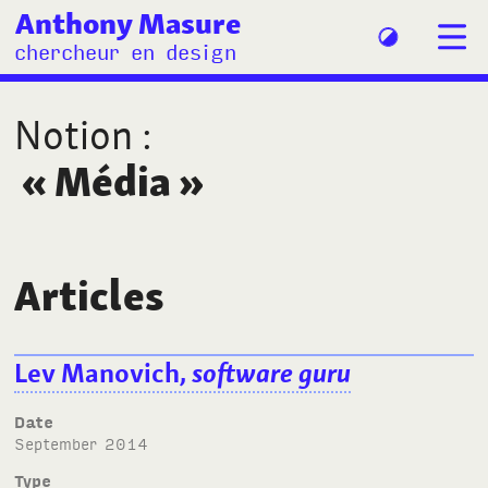
Anthony Masure
chercheur en design
Notion
:
«
Média
»
Articles
Lev Manovich,
software guru
Date
September 2014
Type