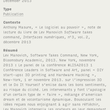
December 2013
Type
Publication
Contexte
Anthony Masure, « Le logiciel au pouvoir », note de
lecture du livre de Lev Manovich
Software takes
command
,
Interfaces numériques
, n
3, vol.
2,
o
décembre 2013
Résumé
Lev Manovich, Software Takes Command, New York,
Bloomsbury Academic, 2013. New York, novembre
2013 : Le panel de la conférence #LISA2013 1
Conférence Leaders in Software and Art, panel « DIY
start-ups: 3D printing and Hardware Hacking »,
New-York, 1 er novembre 2013. sur l’impression 3D
et le Do It Yourself s’enlise dans les bons sentiments,
au risque du cliché. Les intervenants y font l’apologie
d’un certain type de « faire », mélange d’american
dream et de volontarisme dynamique. Bousculant les
idées reçues nous enjoignant à agir sans réfléchir,
Lev Manovich interpella les orateurs en leur demandant