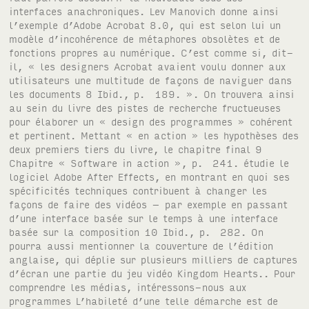
interfaces anachroniques. Lev Manovich donne ainsi
l’exemple d’Adobe Acrobat 8.0, qui est selon lui un
modèle d’incohérence de métaphores obsolètes et de
fonctions propres au numérique. C’est comme si, dit-
il, « les designers Acrobat avaient voulu donner aux
utilisateurs une multitude de façons de naviguer dans
les documents 8 Ibid., p. 189. ». On trouvera ainsi
au sein du livre des pistes de recherche fructueuses
pour élaborer un « design des programmes » cohérent
et pertinent. Mettant « en action » les hypothèses des
deux premiers tiers du livre, le chapitre final 9
Chapitre « Software in action », p. 241. étudie le
logiciel Adobe After Effects, en montrant en quoi ses
spécificités techniques contribuent à changer les
façons de faire des vidéos – par exemple en passant
d’une interface basée sur le temps à une interface
basée sur la composition 10 Ibid., p. 282. On
pourra aussi mentionner la couverture de l’édition
anglaise, qui déplie sur plusieurs milliers de captures
d’écran une partie du jeu vidéo Kingdom Hearts.. Pour
comprendre les médias, intéressons-nous aux
programmes L’habileté d’une telle démarche est de