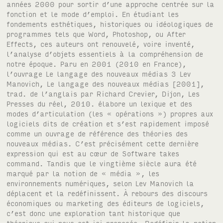
années 2000 pour sortir d’une approche centrée sur la
fonction et le mode d’emploi. En étudiant les
fondements esthétiques, historiques ou idéologiques de
programmes tels que Word, Photoshop, ou After
Effects, ces auteurs ont renouvelé, voire inventé,
l’analyse d’objets essentiels à la compréhension de
notre époque. Paru en 2001 (2010 en France),
l’ouvrage Le langage des nouveaux médias 3 Lev
Manovich, Le langage des nouveaux médias [2001],
trad. de l’anglais par Richard Crevier, Dijon, Les
Presses du réel, 2010. élabore un lexique et des
modes d’articulation (les « opérations ») propres aux
logiciels dits de création et s’est rapidement imposé
comme un ouvrage de référence des théories des
nouveaux médias. C’est précisément cette dernière
expression qui est au cœur de Software takes
command. Tandis que le vingtième siècle aura été
marqué par la notion de « média », les
environnements numériques, selon Lev Manovich la
déplacent et la redéfinissent. À rebours des discours
économiques ou marketing des éditeurs de logiciels,
c’est donc une exploration tant historique que
théorique qui nous est ici proposée. Redéfinir la notion