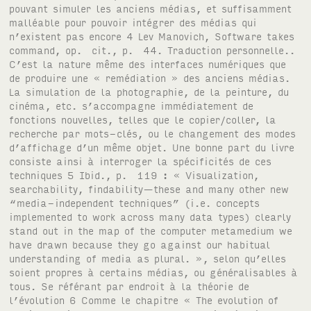
pouvant simuler les anciens médias, et suffisamment
malléable pour pouvoir intégrer des médias qui
n’existent pas encore 4 Lev Manovich, Software takes
command, op. cit., p. 44. Traduction personnelle..
C’est la nature même des interfaces numériques que
de produire une « remédiation » des anciens médias.
La simulation de la photographie, de la peinture, du
cinéma, etc. s’accompagne immédiatement de
fonctions nouvelles, telles que le copier/coller, la
recherche par mots-clés, ou le changement des modes
d’affichage d’un même objet. Une bonne part du livre
consiste ainsi à interroger la spécificités de ces
techniques 5 Ibid., p. 119 : « Visualization,
searchability, findability—these and many other new
“media-independent techniques” (i.e. concepts
implemented to work across many data types) clearly
stand out in the map of the computer metamedium we
have drawn because they go against our habitual
understanding of media as plural. », selon qu’elles
soient propres à certains médias, ou généralisables à
tous. Se référant par endroit à la théorie de
l’évolution 6 Comme le chapitre « The evolution of