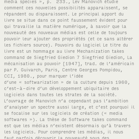
media species », p. 233., Lev Manovich étudie
comment ces nouvelles possibilités apparaissent, se
répandent ou disparaissent. Le principal apport du
livre se situe dans ce point faussement évident pour
qui travaille la matière numérique, à savoir que la
nouveauté des nouveaux médias est celle de toujours
pouvoir leur ajouter des propriétés (et ce sans altérer
les fichiers source). Pouvoirs du logiciel Le titre du
livre est un hommage au livre Mechanization takes
command de Siegfried Giedion 7 Siegfried Giedion, La
mécanisation au pouvoir [1947], trad. de l’américain
par P. Guivarch, Paris, Centre Georges Pompidou,
CCI, 1980., pour marquer l’idée
d’une « softwarization » de la culture depuis 1960,
c’est-à-dire d’un développement ubiquitaire des
logiciels dans toutes les strates de la société.
L’ouvrage de Manovich n’a cependant pas l’ambition
d’analyser un spectre aussi large, et c’est pourquoi il
se focalise sur les logiciels de création (« media
softwares »). La thèse de Software takes command
est que les médias n’existent désormais qu’à travers
les logiciels. Pour comprendre les médias, il nous
faut parfois découvrir la nouveauté sous des