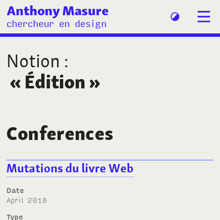
Anthony Masure
chercheur en design
Notion
:
«
Édition
»
Conferences
Mutations du livre Web
Date
April 2018
Type