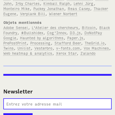
John
,
Irby Charles
,
Kimball Ralph
,
Lehni Jürg
,
Monteiro Mike
,
Puckey Jonathan
,
Reas Casey
,
Thacker
Eugene
,
Verplank Bill
,
Wiener Norbert
Objets mentionnés
Adobe Sensei
,
L'Atelier des chercheurs
,
Bitcoin
,
Black
Foundry
,
#Bullshidex
,
Cog'Innov
,
D3.js
,
DoNotPay
Google
,
Haunted by algorithms
,
Paper.js
,
PrePostPrint
,
Processing
,
Stafford Beer
,
TheGrid.io
,
Twins
,
Unilist
,
Vesterbro
,
v-fonts.com
,
Vox Machines
,
Web heatmap & analytics
,
Xerox Star
,
Zalando
Newsletter