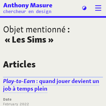
Anthony Masure
chercheur en design
Objet mentionné
:
«
Les Sims
»
Articles
Play-to-Earn
: quand jouer devient un
job à temps plein
Date
February 2022