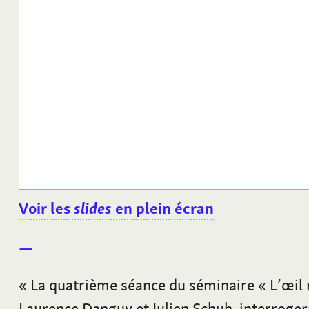
Voir les
slides
en plein écran
« La quatrième séance du séminaire « L’œil
Laurence Danguy et Julien Schuh, interrogera