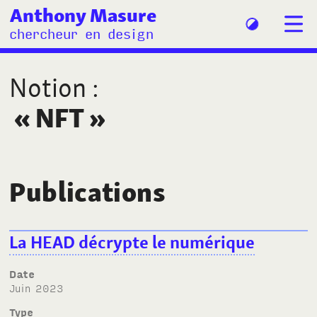
Anthony Masure
chercheur en design
Notion
:
«
NFT
»
Publications
La HEAD décrypte le numérique
Date
juin 2023
Type