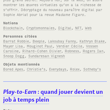
montrer les œuvres virtuelles qu’on a la richesse de
s’offrir. Décryptage du nouveau paraître digital par
Sophie Abriat pour la revue
Madame Figaro
.
Notions
Blockchain
,
Cryptomonnaies
,
Digital
,
NFT
,
Web
Personnes citées
Barrat Robbie
,
Beeple
,
Lakoubay Fanny
,
Kathryn Blake
,
Mayer Lisa
,
Mouginot Paul
,
Verdier Cécile
,
Vossen
Caroline
,
Rihard-Cohen Olivier
,
Robness
,
Rogers Ian
,
Snoop Dogg
,
Sundaresan Vignesh
Objets mentionnés
Bored Apes
,
Christie’s
,
Everydays
,
Rolex
,
Sotheby’s
Play-to-Earn
: quand jouer devient un
job à temps plein