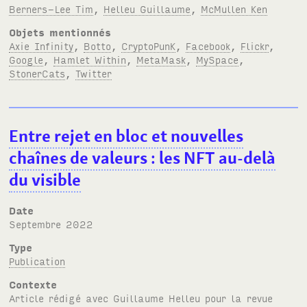
Berners-Lee Tim
,
Helleu Guillaume
,
McMullen Ken
Objets mentionnés
Axie Infinity
,
Botto
,
CryptoPunK
,
Facebook
,
Flickr
,
Google
,
Hamlet Within
,
MetaMask
,
MySpace
,
StonerCats
,
Twitter
Entre rejet en bloc et nouvelles
chaînes de valeurs
: les NFT au-delà
du visible
Date
septembre 2022
Type
Publication
Contexte
Article rédigé avec Guillaume Helleu pour la revue