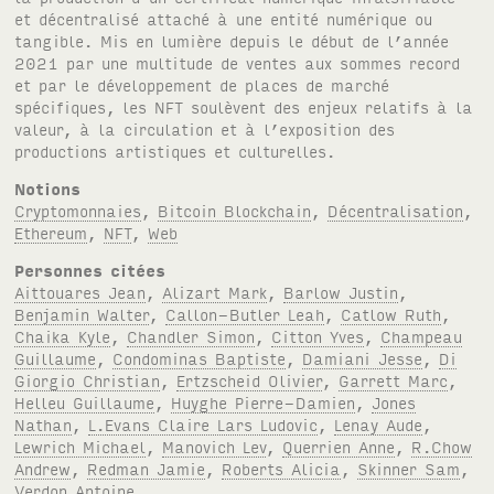
et décentralisé attaché à une entité numérique ou
tangible. Mis en lumière depuis le début de l’année
2021 par une multitude de ventes aux sommes record
et par le développement de places de marché
spécifiques, les NFT soulèvent des enjeux relatifs à la
valeur, à la circulation et à l’exposition des
productions artistiques et culturelles.
Notions
Cryptomonnaies
,
Bitcoin Blockchain
,
Décentralisation
,
Ethereum
,
NFT
,
Web
Personnes citées
Aittouares Jean
,
Alizart Mark
,
Barlow Justin
,
Benjamin Walter
,
Callon-Butler Leah
,
Catlow Ruth
,
Chaika Kyle
,
Chandler Simon
,
Citton Yves
,
Champeau
Guillaume
,
Condominas Baptiste
,
Damiani Jesse
,
Di
Giorgio Christian
,
Ertzscheid Olivier
,
Garrett Marc
,
Helleu Guillaume
,
Huyghe Pierre-Damien
,
Jones
Nathan
,
L.Evans Claire Lars Ludovic
,
Lenay Aude
,
Lewrich Michael
,
Manovich Lev
,
Querrien Anne
,
R.Chow
Andrew
,
Redman Jamie
,
Roberts Alicia
,
Skinner Sam
,
Verdon Antoine