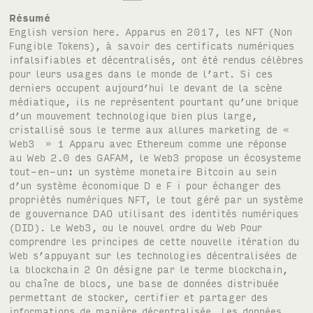
Résumé
English version here. Apparus en 2017, les NFT (Non Fungible Tokens), à savoir des certificats numériques infalsifiables et décentralisés, ont été rendus célèbres pour leurs usages dans le monde de l’art. Si ces derniers occupent aujourd’hui le devant de la scène médiatique, ils ne représentent pourtant qu’une brique d’un mouvement technologique bien plus large, cristallisé sous le terme aux allures marketing de « Web3 » 1 Apparu avec Ethereum comme une réponse au Web 2.0 des GAFAM, le Web3 propose un écosysteme tout-en-un: un système monetaire Bitcoin au sein d’un système économique D e F i pour échanger des propriétés numériques NFT, le tout géré par un système de gouvernance DAO utilisant des identités numériques (DID). Le Web3, ou le nouvel ordre du Web Pour comprendre les principes de cette nouvelle itération du Web s’appuyant sur les technologies décentralisées de la blockchain 2 On désigne par le terme blockchain, ou chaîne de blocs, une base de données distribuée permettant de stocker, certifier et partager des informations de manière décentralisée. Les données sont répliquées dans de multiples espaces de stockage, formant ainsi une chaîne publique sécurisée par l’addition des différents noeuds du réseau. Cet ensemble est conçu pour rendre les informations inaltérables et les transactions infalsifiables., il importe de rappeler à quoi il fait suite. Inventé en 1989 par Tim Berners-Lee au Cern, le Web - rétrospectivement qualifié de « 1.0 », malgré l’utopie d’un partage des connaissances scientifiques au niveau mondial via des protocoles de publication simplifiés, s’est révélé trop complexe techniquement pour qu’un public élargi puisse y participer. Ce mode en « lecture seule », celui de la simple consultation, résulte également de stratégies commerciales : les laptops, les smartphones et les « Box » Internet qui peuplent notre quotidien ne sont pas pensés pour pouvoir facilement faire office de « serveurs », à savoir assurer le stockage et le fonctionnement de sites Web. Ce problème d’accès va être pris en charge par le « Web 2.0 » des années 2000 avec le développement de plateformes participatives telles que les médias sociaux (Flickr, MySpace, Facebook, Twitter, etc.), où n’importe qui peut créer un compte et partager des informations avec le plus grand nombre. Le problème majeur de cette « plateformisation » du Web, dans laquelle nous nous trouvons aujourd’hui encore, réside dans la non-redistribution de la valeur créée par les internautes et dans sa centralisation accrue. En réaction à l’hégémonie des GAFAM 3 Acronyme des initiales des géants de la tech américaine Google (Alphabet),Apple, Facebook (Meta), Amazon et Microsoft. (et de leurs avatars asiatiques), les promesses de décentralisation propres au Web3 pourraient permettre de redonner aux internautes le contrôle et la gestion de leurs données. Celui-ci va se développer autour de cinq principes clés : 1 — Un système monétaire Bitcoin 4 Bitcoin (฿, 2009) est un protocole numérique décentralisé permettant des transactions de valeurs monétaires indépendamment des institutions financières traditionnelles et des monnaies fiduciaires (FIAT). On doit son invention à une personne, ou un groupe d’anonymes, se présentant sous le pseudonyme de Satoshi Nakamoto. (2009) et les autres cryptomonnaies sont à replacer dans cette optique. 2 — Un système économique La D e F i (Decentralized Finance) peut être définie comme un environnement de transactions financières indépendant des intermédiaires traditionnels tels que les courtiers, bourses ou banques. Déclinée en nombreux protocoles Compound, 2019; Un iswap, 2018, la D e F i autorise des passerelles entre économie traditionnelle et économie décentralisée par l’introduction de stablecoins Tether (2014) Dai (2017) Binance USD (2018), à savoir des tokens 5 Un token, ou jeton d’authentification, est une représentation numérique d’une valeur sécurisée dans la blockchain monnaie, part sociale, oeuvre d’art, etc. de valeurs basés sur les monnaies FIAT 6 La valeur d’une monnaie FIAT est imposée par un État sur un territoire identifié, et sa gestion est confiée à une banque centrale. Par exemple, le cours et la distribution de l’Euro sont assurés par la Banque centrale européenne BCE, tandis que le dollar dépend de la Réserve fédérale des Etats-Unis FED. Le mot fiat est déterministe, il nous vient du latin et signifie, à l’impératif: « Qu’il soit fait ».. Ces derniers permettent l’échange de monnaies étatiques sans passer par des protocoles traditionnels SWIFT, et ce de manière quasi instantanée. Fonctionnant jour et nuit et difficilement arrêtable, la D e F i représentait en janvier 2022 un marché de plus de 200 milliards de dollars. 3 — Un système de propriété Les NFT peuvent transformer en marchandise n’importe quelle entité numérique. Dans le champ artistique, l’exemple le plus connu est celui des CryptoPunks, 10 000 fichiers de 24 pixels de côté à l’origine distribués gratuitement sur le réseau Ethereum 7 Ethereum (2015) est une plateforme d’échanges décentralisée et collaborative, initialement imaginée par Vitalik Buterin comme une mise à jour de Bitcoin. Ethereum élargit les principes de Bitcoin pour passer d’une monnaie à un système de valeurs paramétrable, notamment via l’usage des smart contracts.. Grâce à la blockchain, il peut y avoir des milliers de copies viii d’une image d’un même CryptoPunk 8 Les CryptoPunks (2017) sont une célèbre collection de NFT représentant des personnages pixélisés générés par ordinateur., mais un seul d’entre eux sera rattaché a une signature numérique et pourra donc avoir de la valeur. 4 — Un système de gouvernance Apparues en avril 2016 via le projet éponyme The DAO, les DAO (Decentralized Autonomous Organizations) instaurent de nouveaux types de gouvernance où la fraude et la corruption sont rendues impossibles par des règles préalablement définies et exécutées au travers de smart contracts 9 Les contrats intelligents permettent de programmer de la valeur en automatisant le déclenchement d’actions au sein d’une blockchain et en y inscrivant les résultats obtenus.. Si les DAO des processus de gouvernance votations, validations, exécution, etc., elles soulèvent néanmoins de nombreuses questions en raison de leur potentielle substitution aux États et aux instances de régulation traditionnelles justice, associations, syndicats, etc. 5 — Un système d’identité La DID (Decentralized Identifiers) est certainement l’enjeu majeur de ces prochaines décennies. Dans un monde où la notion d’identité n’a jamais été autant questionnée et où le profiling opéré par les GAFAM est aussi prégnant, la refonte de l’identité numérique devient une nécessité. La traditionnelle authentification via email + mot de passe du Web 1.0 a été en partie remplacée par les « logins sociaux » (Facebook Connect, 2008; Google Sign In, 2015 ; Sign in with Apple, 2019), qui représentent l’ensemble des problématiques inhérentes au Web 2.0 publicité ciblée, captation des données, dépendance à des acteurs privés, etc.). En réponse à cela, le Web3 offre une nouvelle manière de s’ authentifier en ligne par l’utilisation de portefeuilles (wallets) tels que Metamask 10 MetaMask (2016) est un portefeuille numérique de cryptomonnaies et de tokens permettant d’interagir avec nombre d’applications et environnements décentralisés.(2016). Décentralisé et appartenant à son utilisateur, ce type de protocole propose une meilleure interopérabilité des données tout en laissant à chacun-e le contrôle sur ce qu’il-elle veut bien transmettre. Son intégration possible à lnstagram et Twitter montre que nous sommes dans une phase de transition entre Web 2.0 et Web3 et que rien, à ce stade, ne permet d’ affirmer que les problèmes que le Web3 est censé résoudre ne seront pas remplacés par des risques plus élevés. Vers des économies bricolées ? Contrairement à l’économie traditionnelle où seuls les États (ou les banques centrales) ont le pouvoir d’émettre de la monnaie, les technologies du Web3 permettent à n’importe qui (en ayant les compétences techniques) de créer non seulement des espèces numériques, mais plus encore : de programmer des systèmes de valeurs et donc des modèles économiques renouant avec des principes plus anciens tels que les monnaies locales, les Scops (Sociétés coopératives et participatives), ou encore les financements participatifs (crowd funding). Ces derniers se voient actualisés par les NFT, avec des initiatives telles que Stoner Cats (2021) - une série animée dont l’accès aux épisodes est limité aux détenteurs des tokens dédiés-, ou Hamlet Within (2022) - un documentaire du réalisateur avant-gardiste britannique Ken McMullen commercialisé en NFT sur le réseau Cineverse et découpé en plusieurs parties « uniques » réservées aux acheteurs. Selon Ken McMullen, « le modèle artistique [du cinéma] deviendra totalement participatif, ce qui modifiera le vocabulaire esthétique du XXIe siècle dominé par une mentalité du jeu ». Dans ce registre, le modèle encore instable du play-to-earn, popularisé par des jeux vidéo comme Axie Infinity (2018 ), consiste à redonner aux joueurs la majorité des gains résultant de la vente des items du jeu. De façon plus générale, le Web3 autorise de nouveaux usages et une forme d’inventivité économique voire de legal design 11 Le legal design est une pratique visant à introduire et faciliter la compréhension du droit à toutes et tous. Centré sur l’utilisateur, le legal design est par définition pluridisciplinaire et collaboratif.. Les smart contracts, par exemple, sont des scripts associés aux NFT qui proposent, entre autres, une redistribution automatique d’une partie des gains initiaux et des bénéfices des reventes successives, que ce soit pour l’artiste ou le designer ( actualisation du concept du « droit de suite ») ou pour des dons à des institutions (« ONG », mais aussi fondations produisant des logiciels libres, comme activé sur la plateforme de NFT Teia.art)