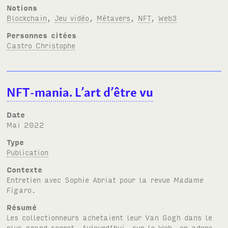
Notions
Blockchain
,
Jeu vidéo
,
Métavers
,
NFT
,
Web3
Personnes citées
Castro Christophe
NFT-mania. L’art d’être vu
Date
mai 2022
Type
Publication
Contexte
Entretien avec Sophie Abriat pour la revue
Madame
Figaro
.
Résumé
Les collectionneurs achetaient leur Van Gogh dans le
plus grand secret. Aujourd’hui, sur le Web, on adore