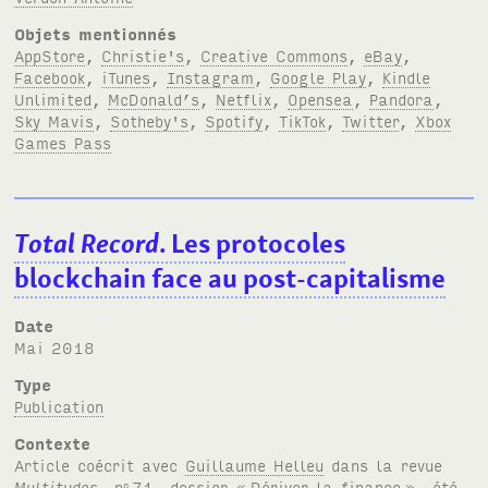
Objets mentionnés
AppStore
,
Christie's
,
Creative Commons
,
eBay
,
Facebook
,
iTunes
,
Instagram
,
Google Play
,
Kindle
Unlimited
,
McDonald’s
,
Netflix
,
Opensea
,
Pandora
,
Sky Mavis
,
Sotheby's
,
Spotify
,
TikTok
,
Twitter
,
Xbox
Games Pass
Total Record
. Les protocoles
blockchain face au post-capitalisme
Date
mai 2018
Type
Publication
Contexte
Article coécrit avec
Guillaume Helleu
dans la revue
Multitudes
, n
71, dossier «
Dériver la finance
», été
o