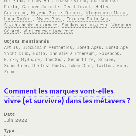
Margaux
,
Finney Hal
,
Flusser Vilém
,
Gbadamassi
Falila
,
Garnier Juliette
,
Geert Lovink
,
Helleu
Guillaume
,
Huyghe Pierre-Damien
,
Klingemann Mario
,
Lima Rafael
,
Myers Rhea
,
Teixeira Pinto Ana
,
Stachtchenko Alexandre
,
Sundaresan Vignesh
,
Wacjman
Gérard
,
Wintermeyer Lawrence
Objets mentionnés
Art Is
,
Blockchain Aesthetics
,
Bored Apes
,
Bored Ape
Yacht Club
,
Botto
,
Christie's Ethereum
,
Facebook
,
Flickr
,
MySpace
,
OpenSea
,
Second Life
,
Sorare
,
SuperRare
,
The Lost Poets
,
Token Grid
,
Twitter
,
Vine
,
Zoom
Comment les marques vont-elles
vivre (et survivre) dans les métavers
?
Date
juin 2022
Type