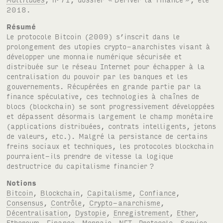
2018.
Résumé
Le protocole Bitcoin (2009) s’inscrit dans le
prolongement des utopies crypto-anarchistes visant à
développer une monnaie numérique sécurisée et
distribuée sur le réseau Internet pour échapper à la
centralisation du pouvoir par les banques et les
gouvernements. Récupérées en grande partie par la
finance spéculative, ces technologies à chaînes de
blocs (blockchain) se sont progressivement développées
et dépassent désormais largement le champ monétaire
(applications distribuées, contrats intelligents, jetons
de valeurs, etc.). Malgré la persistance de certains
freins sociaux et techniques, les protocoles blockchain
pourraient-ils prendre de vitesse la logique
destructrice du capitalisme financier
?
Notions
Bitcoin
,
Blockchain
,
Capitalisme
,
Confiance
,
Consensus
,
Contrôle
,
Crypto-anarchisme
,
Décentralisation
,
Dystopie
,
Enregistrement
,
Ether
,
Ethereum
,
Finance
,
Monnaie
,
NFT
,
Protocole
,
Service