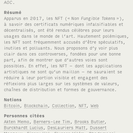
AOC
.
Résumé
Apparus en 2017, les NFT («
Non Fungible Tokens
»),
à savoir des certificats numériques infalsifiables et
décentralisés, ont été rendus célèbres pour leurs
usages dans le monde de l’art. Hautement polémiques,
les NFT sont fréquemment accusés d’être spéculatifs,
inutiles et polluants. Nous proposons d’y voir plus
clair dans ces controverses, fondées pour une bonne
part, afin de montrer que d’autres voies sont
possibles. En effet, les NFT – dont les applications
artistiques ne sont qu’un maillon – ne sauraient se
réduire à leur portion visible et engagent des
réflexions plus larges sur les systèmes de valeurs,
chaînes de distribution et formes de gouvernance.
Notions
Bitcoin
,
Blockchain
,
Collection
,
NFT
,
Web
Personnes citées
Akten Memo
,
Berners-Lee Tim
,
Brooks Butler
,
Burckhardt Lucius
,
DesLauriers Matt
,
Dussert