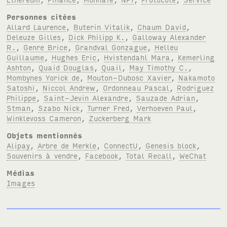
Personnes citées
Allard Laurence
,
Buterin Vitalik
,
Chaum David
,
Deleuze Gilles
,
Dick Philipp K.
,
Galloway Alexander
R.
,
Genre Brice
,
Grandval Gonzague
,
Helleu
Guillaume
,
Hughes Eric
,
Hvistendahl Mara
,
Kemerling
Ashton
,
Quaid Douglas
,
Quail
,
May Timothy C.
,
Mombynes Yorick de
,
Mouton-Dubosc Xavier
,
Nakamoto
Satoshi
,
Niccol Andrew
,
Ordonneau Pascal
,
Rodriguez
Philippe
,
Saint-Jevin Alexandre
,
Sauzade Adrian
,
Stman
,
Szabo Nick
,
Turner Fred
,
Verhoeven Paul
,
Winklevoss Cameron
,
Zuckerberg Mark
Objets mentionnés
Alipay
,
Arbre de Merkle
,
ConnectU
,
Genesis block
,
Souvenirs à vendre
,
Facebook
,
Total Recall
,
WeChat
Médias
Images