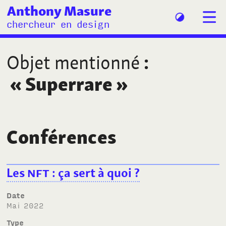
Anthony Masure
chercheur en design
Objet mentionné
:
«
Superrare
»
Conférences
Les
NFT
: ça sert à quoi
?
Date
mai 2022
Type