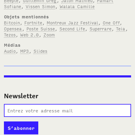
Beeple
,
Guillemin Greg
,
Jaton Mathieu
,
Pamart
Sofiane
,
Vissen Simon
,
Walala Camille
Objets mentionnés
Bitcoin
,
Fortnite
,
Montreux Jazz Festival
,
One Off
,
Opensea
,
Poste Suisse
,
Second Life
,
Superrare
,
Teia
,
Tezos
,
Web 2.0
,
Zoom
Médias
Audio
,
MP3
,
Slides
Newsletter