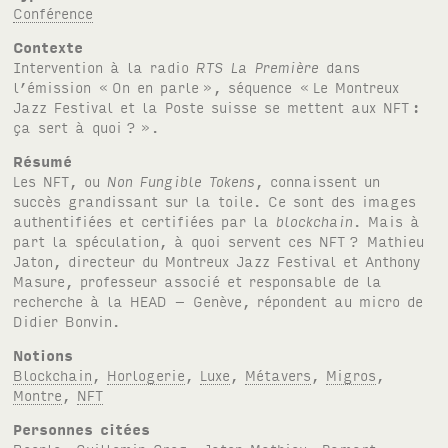
Conférence
Contexte
Intervention à la radio
RTS
La Première
dans
l’émission «
On en parle
», séquence «
Le Montreux
Jazz Festival et la Poste suisse se mettent aux
NFT
:
ça sert à quoi
?
».
Résumé
Les
NFT
, ou
Non Fungible Tokens
, connaissent un
succès grandissant sur la toile. Ce sont des images
authentifiées et certifiées par la
blockchain
. Mais à
part la spéculation, à quoi servent ces
NFT
? Mathieu
Jaton, directeur du Montreux Jazz Festival et Anthony
Masure, professeur associé et responsable de la
recherche à la
HEAD
– Genève, répondent au micro de
Didier Bonvin.
Notions
Blockchain
,
Horlogerie
,
Luxe
,
Métavers
,
Migros
,
Montre
,
NFT
Personnes citées